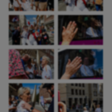
Billard
Boules lyonnaises
Canoë-kayak
Cerf Volant
Cheerleading
Course à pied
Crossfit
Cyclisme
Danse
Equitation
Escalade