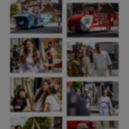
Jeux Olympiques et Paralympiques
Kayak-polo
Korfbal
Longue paume
Moto
Natation
Natation artistique
Omnisports
Outdoor
Paddle
Parkour