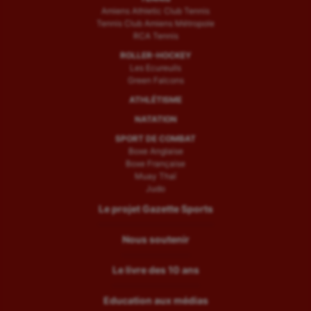
Amiens Athletic Club Tennis
Tennis Club Amiens Métropole
RCA Tennis
ROLLER-HOCKEY
Les Ecureuils
Green Falcons
ATHLÉTISME
NATATION
SPORT DE COMBAT
Boxe Anglaise
Boxe Française
Muay Thaï
Judo
Le projet Gazette Sports
Nous soutenir
Le livre des 10 ans
Education aux médias