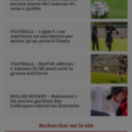
ancien joueur de l’Amiens SC,
nous a quittés
FOOTBALL – Ligue 3 : Les
Amiénois ne méritaient pas
mieux qu’un point à Fleury
FOOTBALL – MATCH AMICAL :
L’Amiens SC (B) avait sorti la
grosse artillerie
ROLLER HOCKEY – Nationale 1 :
Un ancien gardien des
Gothiques rejoint les Écureuils
Rechercher sur le site