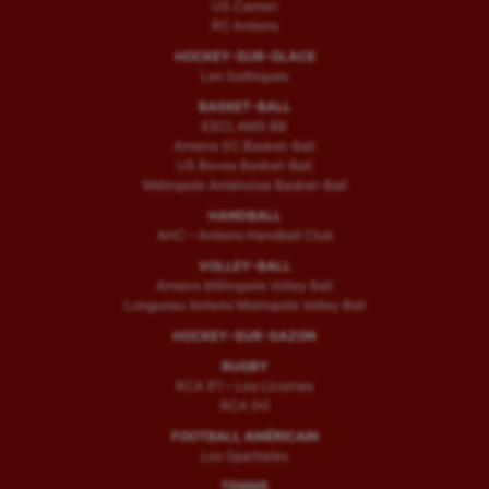
US Camon
RC Amiens
HOCKEY-SUR-GLACE
Les Gothiques
BASKET-BALL
ESCLAMS BB
Amiens SC Basket-Ball
US Boves Basket-Ball
Métropole Amiénoise Basket-Ball
HANDBALL
AHC – Amiens Handball Club
VOLLEY-BALL
Amiens Métropole Volley Ball
Longueau Amiens Metropole Volley Ball
HOCKEY-SUR-GAZON
RUGBY
RCA (F) – Les Licornes
RCA (H)
FOOTBALL AMÉRICAIN
Les Spartiates
TENNIS