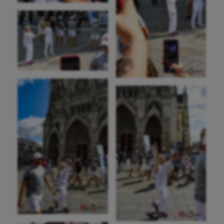
Escrime
Fitness
Flag football
Football américain
Futsal
Golf
Gymnastique
Gymnastique rythmique
Haltérophilie
Handisport
Hippisme