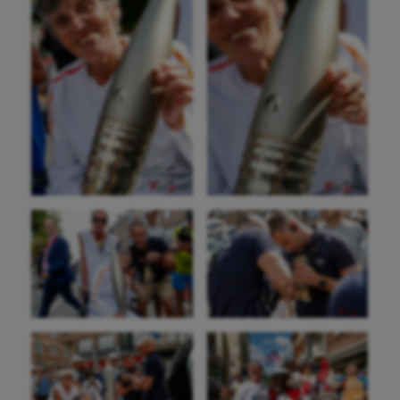
Aéronautique
Athlétisme
Auto
Aviron
Balle à la main
Ballon au poing
Baseball