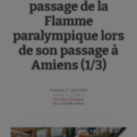
passage de la
Flamme
paralympique lors
de son passage à
Amiens (1/3)
Publié le
27 août 2024
Modifié le
27/08/24
Par
Kevin Devigne
Pour
Gazette Sports