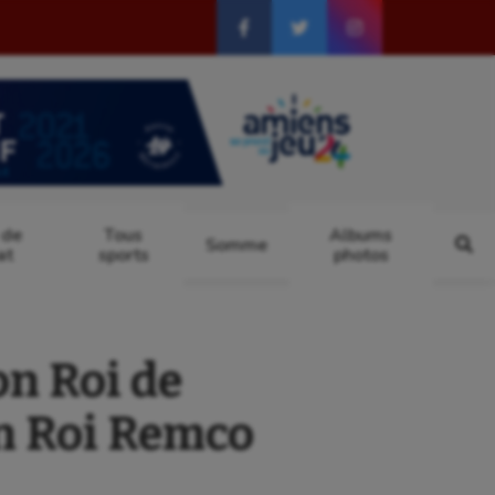
 de
Tous
Albums
Somme
at
sports
photos
n Roi de
on Roi Remco