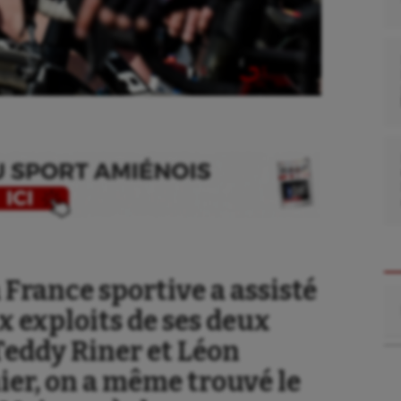
a France sportive a assisté
Re
x exploits de ses deux
eddy Riner et Léon
se
Kayak-polo
ier, on a même trouvé le