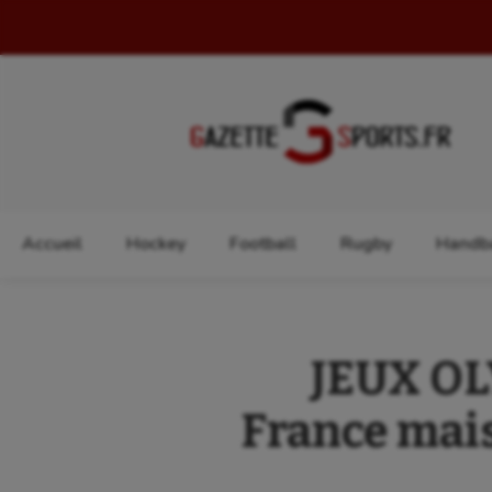
Rechercher :
Accueil
Hockey
Football
Rugby
Handba
JEUX OL
France mais