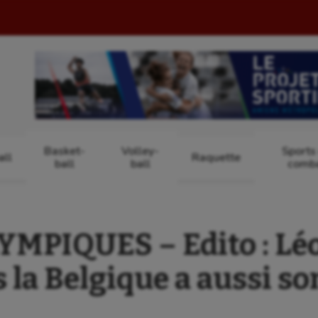
Basket-
Volley-
Sports
ll
Raquette
ball
ball
comb
YMPIQUES – Edito : Léo
 la Belgique a aussi s