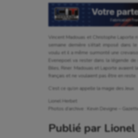
Crossfit
Hipp
Cyclisme
Jeux
Vincent Madouas et Christophe Laporte n’
semaine dernière s’était imposé dans l
voulu et il a même surmonté une crevais
Evenepoel va rester dans la légende de
Biles, Riner. Madouas et Laporte avaient la
français et ne voulaient pas être en reste.
C’est ce qu’on appelle la magie des Jeux.
Lionel Herbet
Photos d’archive : Kevin Devigne – Gazet
Publié par Lionel