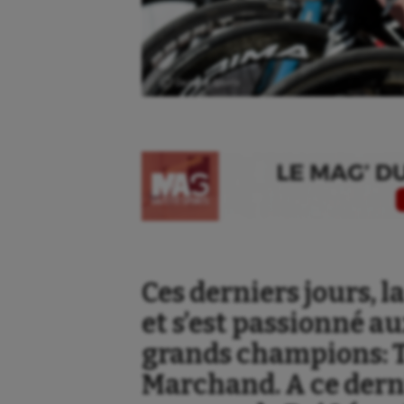
Ⓒ Gazette Sports
Ces derniers jours, l
et s’est passionné au
grands champions: T
Aéronautique
Dan
Marchand. A ce dern