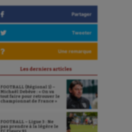
Partager
Tweeter
Une remarque
Les derniers articles
FOOTBALL (Régional 1) –
Michaël Debève : « On va
tout faire pour retrouver le
championnat de France »
FOOTBALL – Ligue 3 : Ne
pas prendre à la légère le
FC Fleury 91