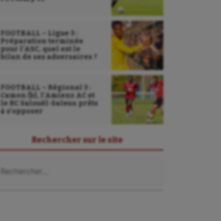
FOOTBALL – Ligue 3 :
Préparation terminée
pour l’ASC, quel est le
bilan de ses adversaires ?
FOOTBALL – Régional 3 :
Camon (b), l’Amiens AC et
le RC Salouël-Saleux prêts
à s’opposer
Rechercher sur le site
chercher :
Sarbacane