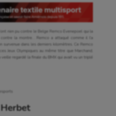
isme
Randonnée / Marche
 Olympiques et Paralympiques
Roller-derby
ont rien pu contre le Belge Remco Evenepoel qui la
e contre la montre… Remco a attaqué comme il l’a
on survenue dans les derniers kilomètres. Ce Remco
 ces Jeux Olympiques au même titre que Marchand,
 veille regardé la finale du BMX qui avait vu un triplé
tesports
 Herbet