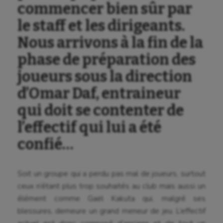
commencer bien sûr par
le staff et les dirigeants.
Nous arrivons à la fin de la
phase de préparation des
joueurs sous la direction
d’Omar Daf, entraineur
qui doit se contenter de
l’effectif qui lui a été
confié…
Aéronautique
Athlétisme
Soit un groupe qui a perdu pas mal de joueurs, surtout
Auto
ceux n’étant plus trop souhaités au club mais aussi un
élément comme Gaël Kakuta qui, malgré ses
Aviron
blessures, demeure un grand meneur de jeu. L’effectif