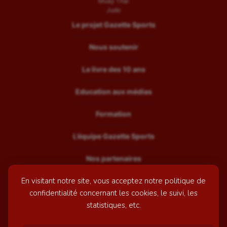
Muay Thaï
Judo
Le projet Gazette Sports
Nous soutenir
Le livre des 10 ans
Education aux médias
Formation
L’équipe Gazette Sports
Nos partenaires
En visitant notre site, vous acceptez notre politique de
Recrutement
confidentialité concernant les cookies, le suivi, les
Mentions légales
statistiques, etc.
Contactez-nous