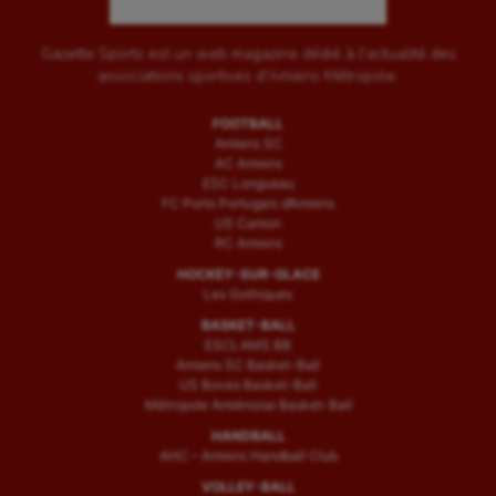
Gazette Sports est un web magazine dédié à l'actualité des
associations sportives d'Amiens Métropole.
FOOTBALL
Amiens SC
AC Amiens
ESC Longueau
FC Porto Portugais d’Amiens
US Camon
RC Amiens
HOCKEY-SUR-GLACE
Les Gothiques
BASKET-BALL
ESCLAMS BB
Amiens SC Basket-Ball
US Boves Basket-Ball
Métropole Amiénoise Basket-Ball
HANDBALL
AHC – Amiens Handball Club
VOLLEY-BALL