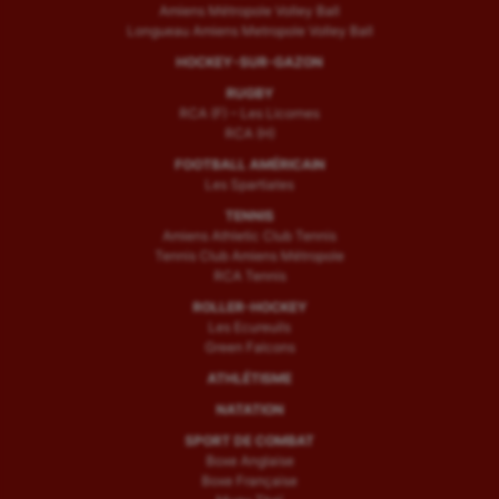
Amiens Métropole Volley Ball
Longueau Amiens Metropole Volley Ball
HOCKEY-SUR-GAZON
RUGBY
RCA (F) – Les Licornes
RCA (H)
FOOTBALL AMÉRICAIN
Les Spartiates
TENNIS
Amiens Athletic Club Tennis
Tennis Club Amiens Métropole
RCA Tennis
ROLLER-HOCKEY
Les Ecureuils
Green Falcons
ATHLÉTISME
NATATION
SPORT DE COMBAT
Boxe Anglaise
Boxe Française