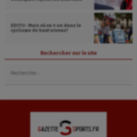
EDITO : Mais où va-t-on dans le
cyclisme de haut niveau?
Rechercher sur le site
Rechercher :