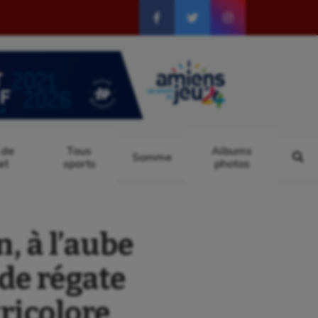
 de
Tous
Albums
Somme
at
sports
photos
 à l’aube
de régate
ricolore