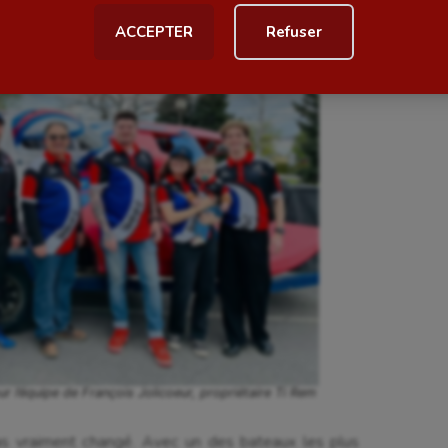
ACCEPTER
Refuser
al
Outdoor
Paddle
astique
Parkour
astique rythmique
Patinage artistique
rophilie
Pétanque
isport
Plongée
isme
Randonnée / Marche
 Olympiques et Paralympiques
Roller-derby
ur l’équipe de François Jolicoeur, propriétaire Ti Rem
pas vraiment changé. Avec un des bateaux les plus