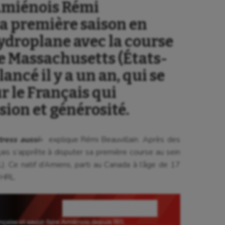
’Amiénois Rémi
sa première saison en
ydroplane avec la course
e Massachusetts (États-
lancé il y a un an, qui se
r le Français qui
ssion et générosité.
tress aussi
«
explique Rémi Beauvillain. Après des
çais s’apprête à disputer sa première course au sein
). Ce natif d’Amiens, parti au Canada à l’âge de 17
 HRL.