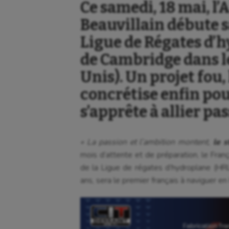
Ce samedi, 18 mai, l
Beauvillain débute 
Ligue de Régates d’h
de Cambridge dans l
Unis). Un projet fou, 
concrétise enfin pou
s’apprête à allier pa
« La passion et l’ambition montent,
le s
mois d’attente et de préparation, le Fran
de la Ligue de régates d’hydroplane (HRL
ans, sera le premier français à naviguer en