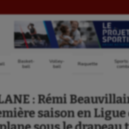
Basket-
Volley-
Sports
ll
Raquette
ball
ball
comb
NE : Rémi Beauvillain,
emière saison en Ligue 
plane sous le drapeau t