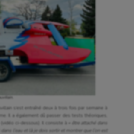
villain.
villain s’est entraîné deux à trois fois par semaine à
rme. Il a également dû passer des tests théoriques,
(vidéo ci-dessous). Il consiste à
« être attaché dans
dans l’eau et là je dois sortir et montrer que l’on est