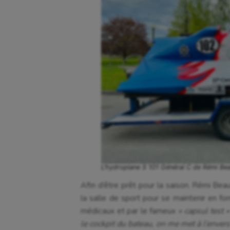
L’hydroplane S 101 Général C de Rémi Beau
Afin d’être prêt pour la saison, Rémi Beau
la salle de sport pour se maintenir en fo
médicaux et par le fameux
« capsul test »
le cockpit du bateau, on me met à l’envers 