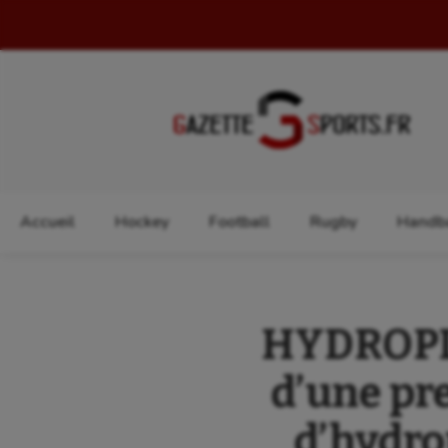
Rechercher :
Accueil
Hockey
Football
Rugby
Handba
HYDROPLA
d’une pr
d’hydro