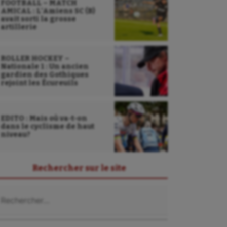
FOOTBALL – MATCH
AMICAL : L’Amiens SC (B)
avait sorti la grosse
artillerie
ROLLER HOCKEY –
Nationale 1 : Un ancien
gardien des Gothiques
rejoint les Écureuils
EDITO : Mais où va-t-on
dans le cyclisme de haut
niveau?
Rechercher sur le site
chercher :