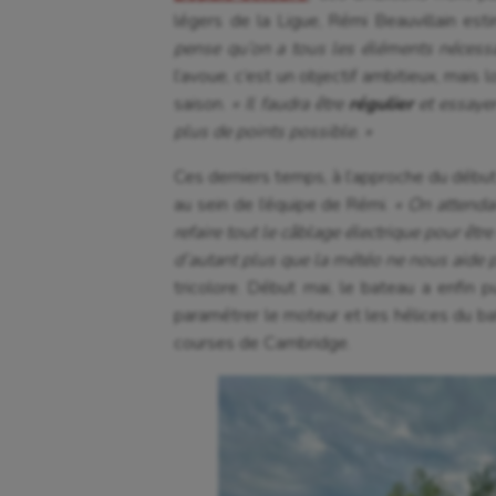
légers de la Ligue, Rémi Beauvillain es
pense qu’on a tous les éléments nécess
l’avoue, c’est un objectif ambitieux, mais 
saison.
« Il faudra être
régulier
et essayer
plus de points possible. »
Ces derniers temps, à l’approche du début
au sein de l’équipe de Rémi.
« On attendai
refaire tout le câblage électrique pour êtr
d’autant plus que la météo ne nous aide pa
tricolore. Début mai, le bateau a enfin 
paramétrer le moteur et les hélices du bat
courses de Cambridge.