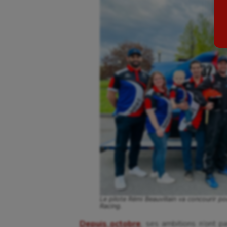
Billard
Futs
Boules lyonnaises
Golf
Canoë-kayak
Gymn
Cerf Volant
Gymn
Cheerleading
Halté
Course à pied
Hand
Crossfit
Hipp
Cyclisme
Jeux
Le pilote Rémi Beauvillain va concourir po
Racing.
Depuis octobre
, ses ambitions n’ont 