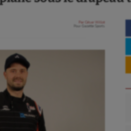
Par
César Willot
Pour
Gazette Sports