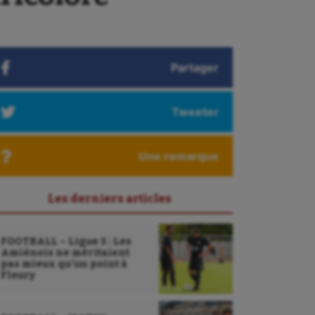
Partager
Tweeter
Une remarque
Les derniers articles
FOOTBALL – Ligue 3 : Les
Amiénois ne méritaient
pas mieux qu’un point à
Fleury