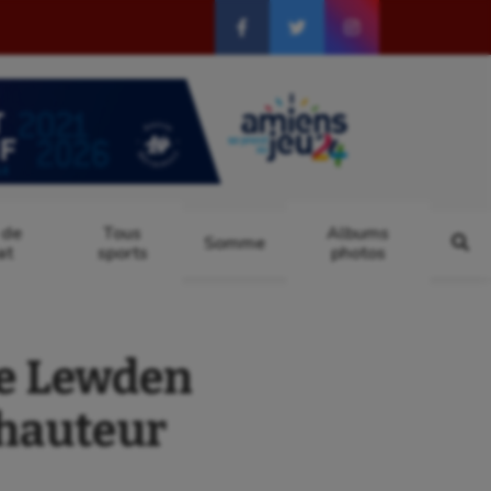
 de
Tous
Albums
Somme
at
sports
photos
re Lewden
 hauteur