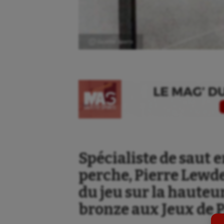
Ⓒ Gazette Sports
Aéronautique
Dan
Spécialiste de saut e
Athlétisme
Equi
perche, Pierre Lewde
Auto
Esca
du jeu sur la hauteu
Aviron
Escr
bronze aux Jeux de P
Balle à la main
Fitn