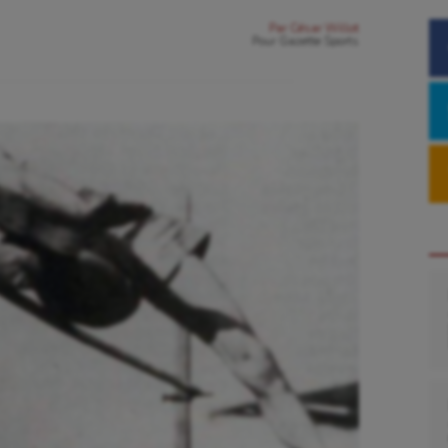
Par
César Willot
Pour
Gazette Sports