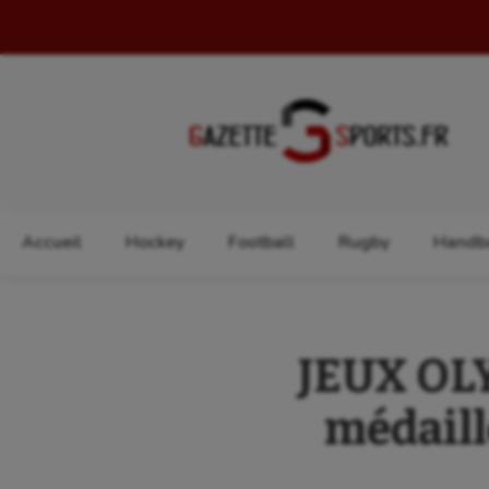
Rechercher :
Accueil
Hockey
Football
Rugby
Handba
JEUX OLY
médaill