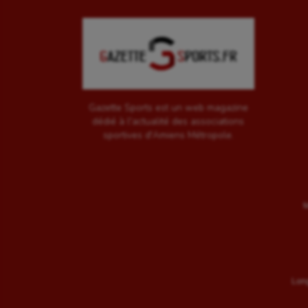
Gazette Sports est un web magazine
dédié à l'actualité des associations
sportives d'Amiens Métropole.
M
Long