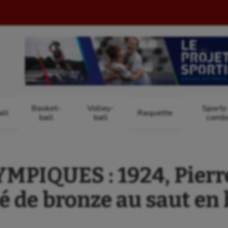
Basket-
Volley-
Sports
ll
Raquette
ball
ball
comb
MPIQUES : 1924, Pier
é de bronze au saut en