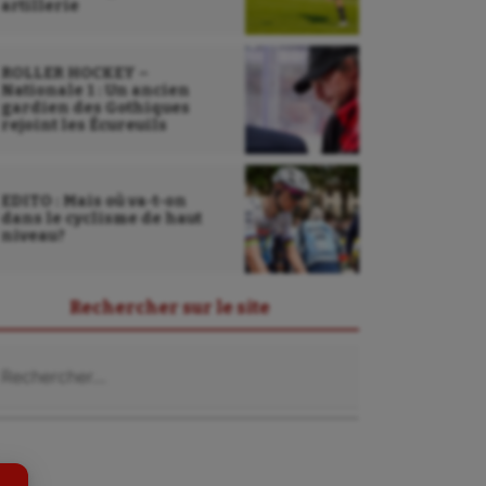
artillerie
ROLLER HOCKEY –
Nationale 1 : Un ancien
gardien des Gothiques
rejoint les Écureuils
EDITO : Mais où va-t-on
dans le cyclisme de haut
niveau?
Sarbacane
Rechercher sur le site
Sauvetage sportif
chercher :
Sport adapté
Sport handicap
Sport santé