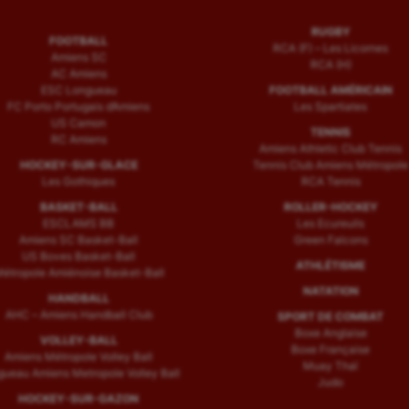
RUGBY
FOOTBALL
RCA (F) – Les Licornes
Amiens SC
RCA (H)
AC Amiens
ESC Longueau
FOOTBALL AMÉRICAIN
FC Porto Portugais d’Amiens
Les Spartiates
US Camon
TENNIS
RC Amiens
Amiens Athletic Club Tennis
HOCKEY-SUR-GLACE
Tennis Club Amiens Métropole
Les Gothiques
RCA Tennis
BASKET-BALL
ROLLER-HOCKEY
ESCLAMS BB
Les Ecureuils
Amiens SC Basket-Ball
Green Falcons
US Boves Basket-Ball
ATHLÉTISME
étropole Amiénoise Basket-Ball
NATATION
HANDBALL
AHC – Amiens Handball Club
SPORT DE COMBAT
Boxe Anglaise
VOLLEY-BALL
Boxe Française
Amiens Métropole Volley Ball
Muay Thaï
ueau Amiens Metropole Volley Ball
Judo
HOCKEY-SUR-GAZON