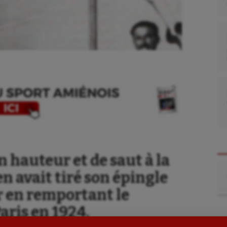
se
Kayak-polo
n hauteur et de saut à la
tation
Korfbal
Re
n avait tiré son épingle
lade
Longue paume
r en remportant le
ime
Moto
aris en 1924.
ess
Natation