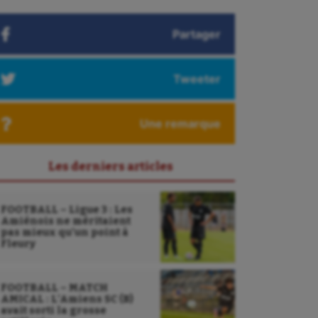
Partager
Tweeter
Une remarque
Les derniers articles
FOOTBALL – Ligue 3 : Les
Amiénois ne méritaient
pas mieux qu’un point à
Fleury
FOOTBALL – MATCH
AMICAL : L’Amiens SC (B)
avait sorti la grosse