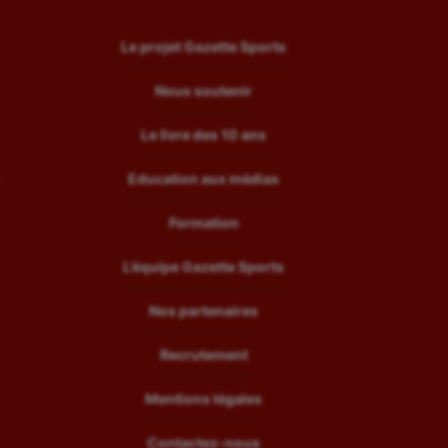
Le projet Gazette Sports
Nous soutenir
Le livre des 10 ans
Education aux médias
Formation
L’équipe Gazette Sports
Nos partenaires
Recrutement
Mentions légales
Contactez-nous