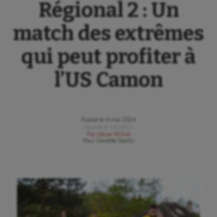
Régional 2 : Un
match des extrêmes
qui peut profiter à
l’US Camon
Publié le
4 mai 2024
Modifié le
04/05/24
Par
César Willot
Pour
Gazette Sports