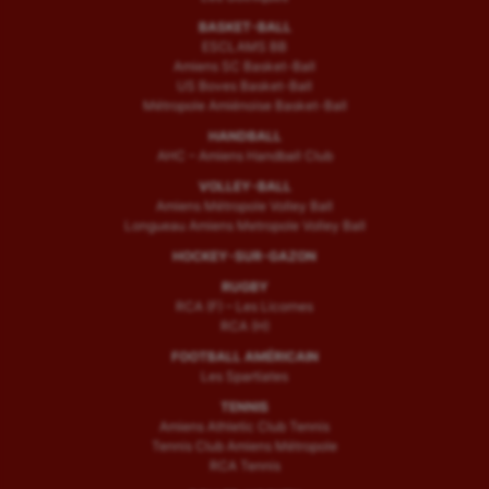
BASKET-BALL
ESCLAMS BB
Amiens SC Basket-Ball
US Boves Basket-Ball
Métropole Amiénoise Basket-Ball
HANDBALL
AHC – Amiens Handball Club
VOLLEY-BALL
Amiens Métropole Volley Ball
Longueau Amiens Metropole Volley Ball
HOCKEY-SUR-GAZON
RUGBY
RCA (F) – Les Licornes
RCA (H)
FOOTBALL AMÉRICAIN
Les Spartiates
TENNIS
Amiens Athletic Club Tennis
Tennis Club Amiens Métropole
RCA Tennis