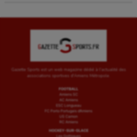
Gazette Sports est un web magazine dédié à l'actualité des
associations sportives d'Amiens Métropole.
FOOTBALL
Amiens SC
AC Amiens
ESC Longueau
FC Porto Portugais d’Amiens
US Camon
RC Amiens
HOCKEY-SUR-GLACE
Les Gothiques