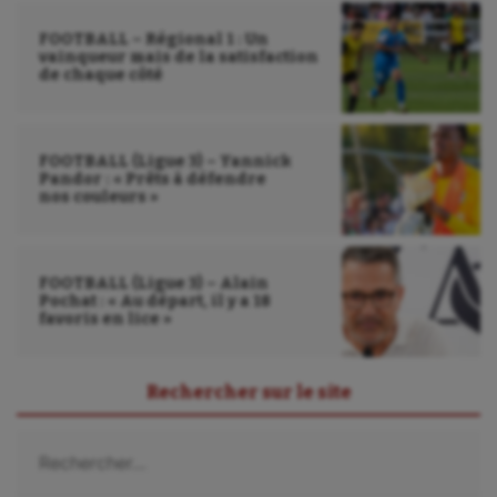
Wakeboard
FOOTBALL – Régional 1 : Un
Water-polo
vainqueur mais de la satisfaction
de chaque côté
FOOTBALL (Ligue 3) – Yannick
Pandor : « Prêts à défendre
nos couleurs »
FOOTBALL (Ligue 3) – Alain
Pochat : « Au départ, il y a 18
favoris en lice »
Rechercher sur le site
Rechercher :