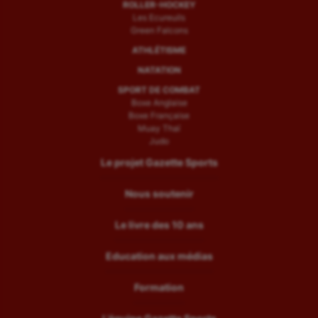
ROLLER-HOCKEY
Les Ecureuils
Green Falcons
ATHLÉTISME
NATATION
SPORT DE COMBAT
Boxe Anglaise
Boxe Française
Muay Thaï
Judo
Le projet Gazette Sports
Nous soutenir
Le livre des 10 ans
Education aux médias
Formation