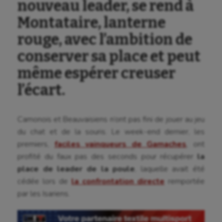
nouveau leader, se rend à
Montataire, lanterne
rouge, avec l’ambition de
conserver sa place et peut
même espérer creuser
l’écart.
Camonois et Beauvaisiens n’ont pas fini de jouer au jeu
du chat et de la souris. Le week-end dernier, les
premiers,
faciles vainqueurs de Gamaches
, ont
profité du faux pas des seconds pour récupérer
la
place de leader de la poule
, laquelle avait été
cédée lors de
la confrontation directe
remportée
Aéronautique
par les Isariens.
Athlétisme