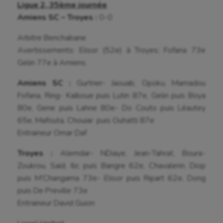
Ligue 2, 35ème journée
Amiens SC – Troyes :
0-0
Natation
Arbitre Benchabane
Natation artistique
Avertissements: Elisor (52e) à Troyes; Fofana 73e
Omnisports
Gelin 77e à Amiens.
Outdoor
Amiens SC :
Gurtner- Jaouab, Opoku, Mamadou
Fofana, Ring- Kaïboue puis Lutin 87e, Gelin puis Boya
Paddle
80e, Gene puis Lahne 80e- Do Couto puis Léautey
Parkour
65e, Mafouta, Chouiar. puis Ouhatti 87e
Entraineur Omar Daf
Patinage artistique
Troyes :
Alemdar- NDiaye, Jean-Tahrat, Boura-
Pétanque
Zoukrou, Saïd, Ilic puis Bangre 62e, Chavalerin, Diop
Plongée
puis M’Changama 73e- Elisor puis Ripart 62e, Dong
puis De Preville 73e
Randonnée / Marche
Entraineur David Guion
Roller-derby