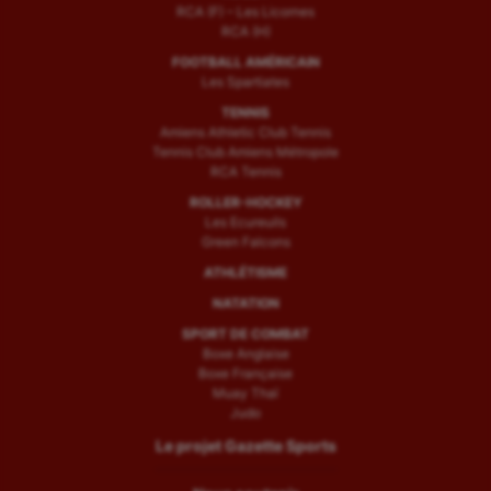
RCA (F) – Les Licornes
RCA (H)
FOOTBALL AMÉRICAIN
Les Spartiates
TENNIS
Amiens Athletic Club Tennis
Tennis Club Amiens Métropole
RCA Tennis
ROLLER-HOCKEY
Les Ecureuils
Green Falcons
ATHLÉTISME
NATATION
SPORT DE COMBAT
Boxe Anglaise
Boxe Française
Muay Thaï
Judo
Le projet Gazette Sports