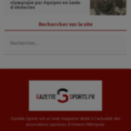
olympique par équipes en sauts
d’obstacles
Rechercher sur le site
Rechercher :
Gazette Sports est un web magazine dédié à l'actualité des
associations sportives d'Amiens Métropole.