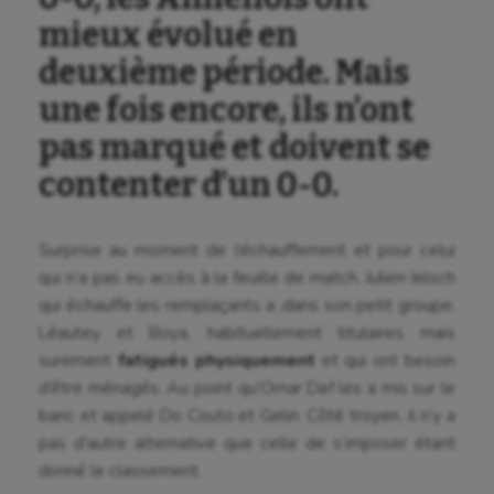
mieux évolué en
deuxième période. Mais
une fois encore, ils n’ont
pas marqué et doivent se
contenter d’un 0-0.
Surprise au moment de l’échauffement et pour celui
qui n’a pas eu accès à la feuille de match, Julien Ielsch
qui échauffe les remplaçants a ,dans son petit groupe,
Léautey et Boya, habituellement titulaires mais
surement
fatigués physiquement
et qui ont besoin
d’être ménagés. Au point qu’Omar Daf les a mis sur le
banc et appelé Do Couto et Gelin. Côté troyen, il n’y a
pas d’autre alternative que celle de s’imposer étant
donné le classement.