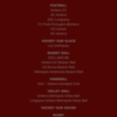
FOOTBALL
Amiens SC
AC Amiens
ESC Longueau
FC Porto Portugais d’Amiens
US Camon
RC Amiens
HOCKEY-SUR-GLACE
Les Gothiques
BASKET-BALL
ESCLAMS BB
Amiens SC Basket-Ball
US Boves Basket-Ball
Métropole Amiénoise Basket-Ball
HANDBALL
AHC – Amiens Handball Club
VOLLEY-BALL
Amiens Métropole Volley Ball
Longueau Amiens Metropole Volley Ball
HOCKEY-SUR-GAZON
RUGBY