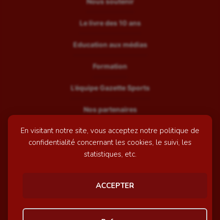
Nous soutenir
Le livre des 10 ans
Education aux médias
Formation
L’équipe Gazette Sports
Nos partenaires
En visitant notre site, vous acceptez notre politique de
Recrutement
confidentialité concernant les cookies, le suivi, les
Mentions légales
statistiques, etc.
Contactez-nous
ACCEPTER
© GazetteSports - 2026 | Site internet réalisé par
l'agence