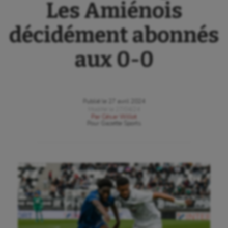
Les Amiénois
décidément abonnés
aux 0-0
Publié le
27 avril 2024
Modifié le
27/04/24
Par
César Willot
Pour
Gazette Sports