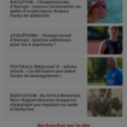
NATATION – Championnats
Sauvetage sportif
d’Europe : Jeanne Lechevalier en
quête d’expérience, Roman
Fuchs de médaille
Sport adapté
Sport handicap
ATHLÉTISME – Championnat
d’Europe : Quelles ambitions
Sport santé
pour les 4 Amiénois ?
Sport-entreprise
Sport-santé
FOOTBALL (Régional 1) – Julien
Ielsch : « Je découvre une autre
Tir
forme de management »
Tir à l'arc
ÉQUITATION : En 1976 à Montréal,
Triathlon
Marc Roguet devient champion
olympique par équipes en sauts
Ultimate frisbee
d’obstacles
UNSS
Rechercher sur le site