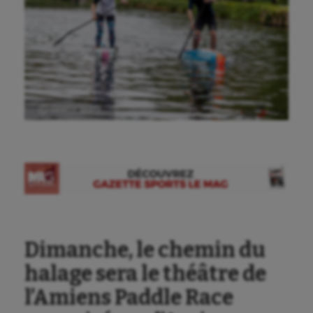
Ⓒ Gazette Sports
Dimanche, le chemin du
halage sera le théâtre de
l’Amiens Paddle Race
Aéronautique