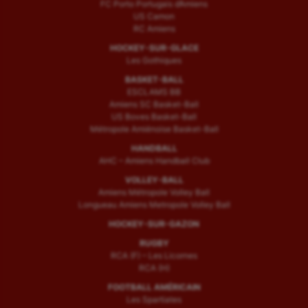
FC Porto Portugais d’Amiens
US Camon
RC Amiens
HOCKEY-SUR-GLACE
Les Gothiques
BASKET-BALL
ESCLAMS BB
Amiens SC Basket-Ball
US Boves Basket-Ball
Métropole Amiénoise Basket-Ball
HANDBALL
AHC – Amiens Handball Club
VOLLEY-BALL
Amiens Métropole Volley Ball
Longueau Amiens Metropole Volley Ball
HOCKEY-SUR-GAZON
RUGBY
RCA (F) – Les Licornes
RCA (H)
FOOTBALL AMÉRICAIN
Les Spartiates