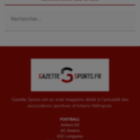
Voile
Rechercher :
Wakeboard
Water-polo
Gazette Sports est un web magazine dédié à l'actualité des
associations sportives d'Amiens Métropole.
FOOTBALL
Amiens SC
AC Amiens
ESC Longueau