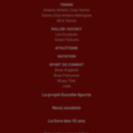
TENNIS
Amiens Athletic Club Tennis
Tennis Club Amiens Métropole
RCA Tennis
ROLLER-HOCKEY
Les Ecureuils
Green Falcons
ATHLÉTISME
NATATION
SPORT DE COMBAT
Boxe Anglaise
Boxe Française
Muay Thaï
Judo
Le projet Gazette Sports
Nous soutenir
Le livre des 10 ans