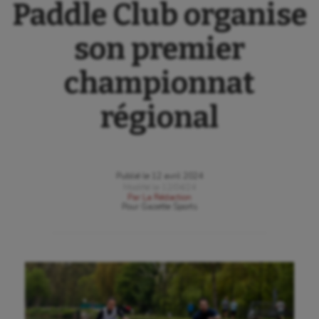
Paddle Club organise
son premier
championnat
régional
Publié le
12 avril 2024
Modifié le
12/04/24
Par
La Rédaction
Pour
Gazette Sports