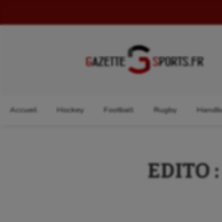
Rechercher :
Accueil
Hockey
Football
Rugby
Handba
EDITO :