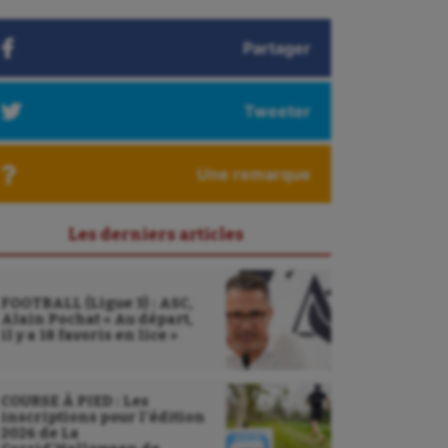
Partager
Tweeter
Une remarque
Les derniers articles
FOOTBALL (Ligue 3) : ASC,
Alain Pochat « Au départ,
il y a 18 favoris en lice »
COURSE À PIED : Les
inscriptions pour l’édition
2026 de La