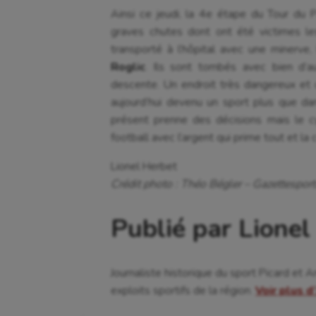
Ainsi ce jeudi, la 4e étape du Tour du 
graves chutes dont ont été victimes l
transporté à l’hôpital avec une minerve
Roglic
. Ils sont tombés avec bien d’a
descente. Un endroit très dangereux et 
aujourd’hui devenu un sport plus que dan
présent prenne des décisions mais le c
football avec l’argent qui prime tout et la 
Lionel Herbet
Crédit photo : Théo Bégler – Gazettesport
Publié par Lionel
Journaliste historique du sport Picard et 
exploits sportifs de la région.
Voir plus d