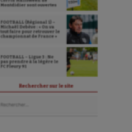
Corrid’Halloween de
Montdidier sont ouvertes
FOOTBALL (Régional 1) –
Michaël Debève : « On va
tout faire pour retrouver le
championnat de France »
FOOTBALL – Ligue 3 : Ne
pas prendre à la légère le
FC Fleury 91
Rechercher sur le site
chercher :