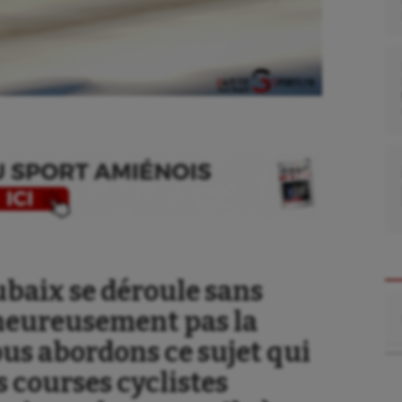
ubaix se déroule sans
Re
lheureusement pas la
us abordons ce sujet qui
s courses cyclistes