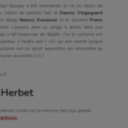
Pays Basque a été neutralisée et ce, en raison de
es cadors du peloton tels le
Danois Vingegaard
, le Belge
Remco Evenpoel
et le Slovène
Primo
utres coureurs dans un virage à droite dans une
qui a fait beaucoup de dégâts. Oui le cyclisme est
gereux. Il faudra que l’ UCI qui est sourde jusqu’à
yclisme est un sport aujourd’hui qui ressemble au
course aux points U C I.
s.fr
 Herbet
Amiénois. Lionel est la mémoire des plus grands
’articles