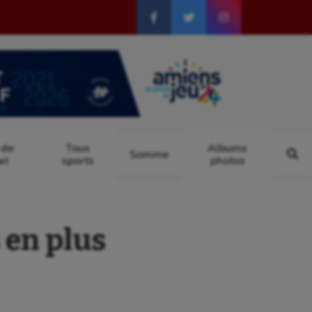
 de
Tous
Albums
Somme
at
sports
photos
 en plus