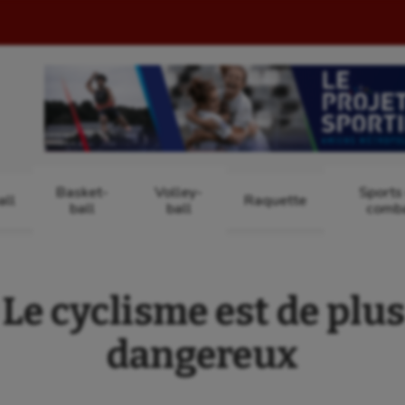
Basket-
Volley-
Sports
ll
Raquette
ball
ball
comb
 Le cyclisme est de plus
dangereux