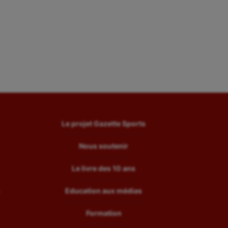
Le projet Gazette Sports
Nous soutenir
Le livre des 10 ans
Education aux médias
Formation