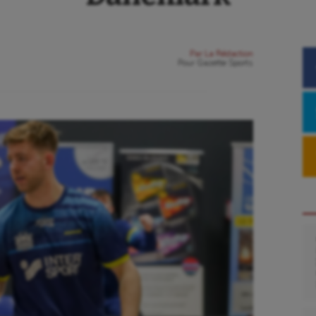
Par
La Rédaction
Pour
Gazette Sports