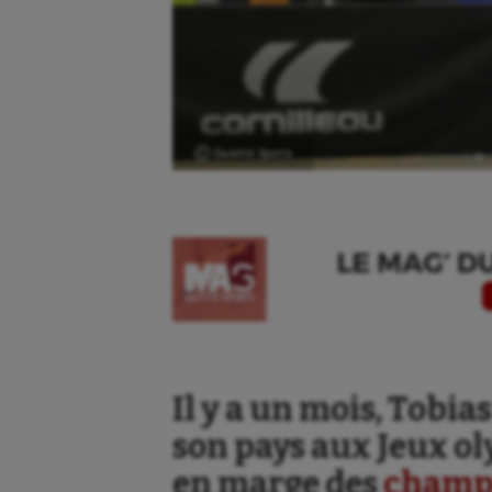
Ⓒ Gazette Sports
Aéronautique
Dan
Il y a un mois, Tobi
son pays aux Jeux o
Athlétisme
Equi
en marge des
champ
Auto
Esca