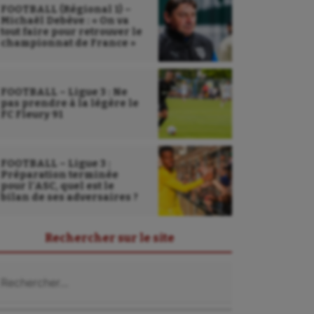
FOOTBALL (Régional 1) –
Michaël Debève : « On va
tout faire pour retrouver le
championnat de France »
FOOTBALL – Ligue 3 : Ne
pas prendre à la légère le
FC Fleury 91
FOOTBALL – Ligue 3 :
Préparation terminée
pour l’ASC, quel est le
bilan de ses adversaires ?
Rechercher sur le site
Sarbacane
chercher :
Sauvetage sportif
Sport adapté