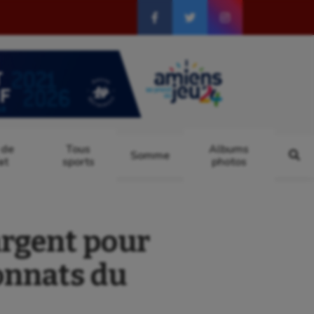
 de
Tous
Albums
Somme
at
sports
photos
argent pour
onnats du