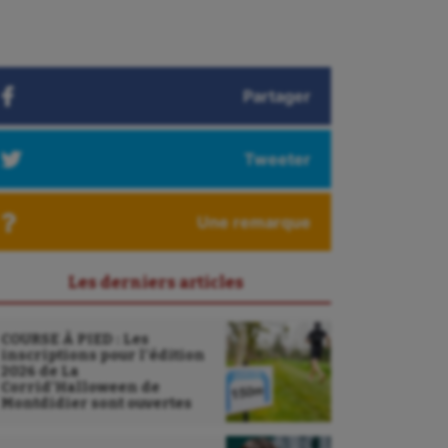
Partager
Tweeter
Une remarque
Les derniers articles
COURSE À PIED : Les
inscriptions pour l’édition
2026 de La
Corrid’Halloween de
Montdidier sont ouvertes