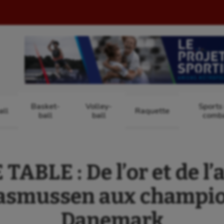
Basket-
Volley-
Sports
ll
Raquette
ball
ball
comb
TABLE : De l’or et de l’
asmussen aux champi
Danemark