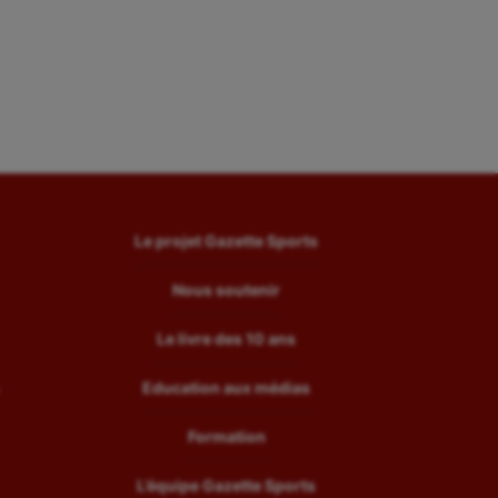
Le projet Gazette Sports
Nous soutenir
Le livre des 10 ans
Education aux médias
Formation
L’équipe Gazette Sports