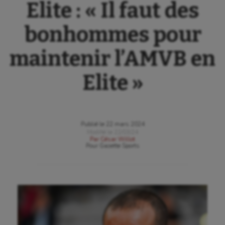
Elite : « Il faut des
bonhommes pour
maintenir l’AMVB en
Elite »
Publié le
22 mars 2024
Modifié le
22/03/24
Par
César Willot
Pour
Gazette Sports