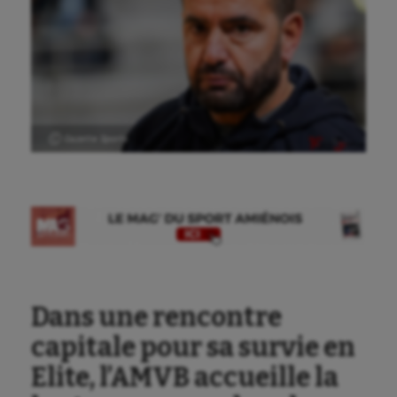
Ⓒ Gazette Sports
Dans une rencontre
Aéronautique
capitale pour sa survie en
Athlétisme
Elite, l’AMVB accueille la
Auto