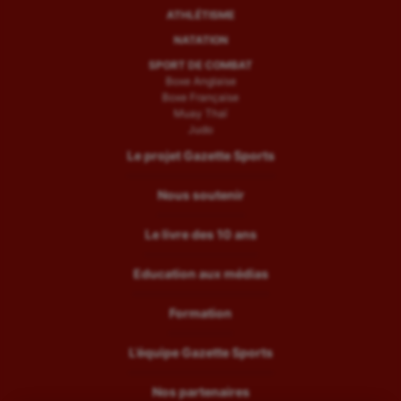
ATHLÉTISME
NATATION
SPORT DE COMBAT
Boxe Anglaise
Boxe Française
Muay Thaï
Judo
Le projet Gazette Sports
Nous soutenir
Le livre des 10 ans
Education aux médias
Formation
L’équipe Gazette Sports
Nos partenaires