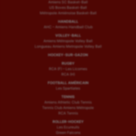
Amiens SC Basket-Ball
US Boves Basket-Ball
Métropole Amiénoise Basket-Ball
HANDBALL
AHC – Amiens Handball Club
VOLLEY-BALL
Amiens Métropole Volley Ball
Longueau Amiens Metropole Volley Ball
HOCKEY-SUR-GAZON
RUGBY
RCA (F) – Les Licornes
RCA (H)
FOOTBALL AMÉRICAIN
Les Spartiates
TENNIS
Amiens Athletic Club Tennis
Tennis Club Amiens Métropole
RCA Tennis
ROLLER-HOCKEY
Les Ecureuils
Green Falcons