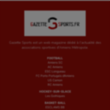
Water-polo
Gazette Sports est un web magazine dédié à l'actualité des
associations sportives d'Amiens Métropole.
FOOTBALL
Amiens SC
AC Amiens
ESC Longueau
FC Porto Portugais d’Amiens
US Camon
RC Amiens
HOCKEY-SUR-GLACE
Les Gothiques
BASKET-BALL
ESCLAMS BB