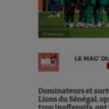
Ⓒ Gazette Sports
Dominateurs et surto
Lions du Sénégal, o
trop inoffensifs, on