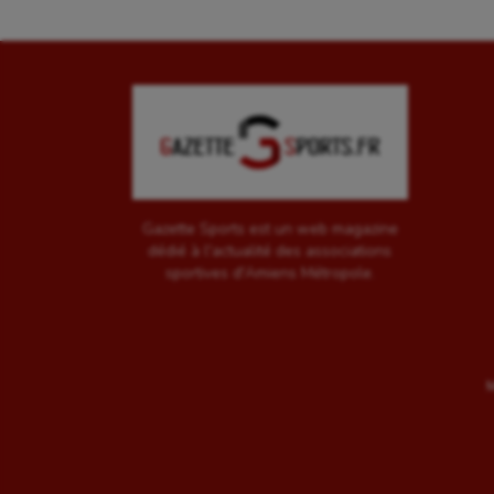
Gazette Sports est un web magazine
dédié à l'actualité des associations
sportives d'Amiens Métropole.
M