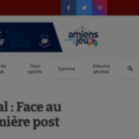
 de
Tous
Albums
Somme
at
sports
photos
 : Face au
mière post