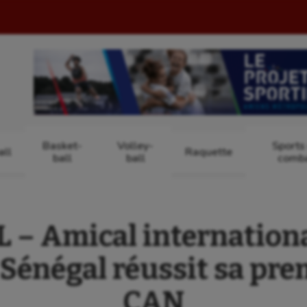
Basket-
Volley-
Sports
ll
Raquette
ball
ball
comb
– Amical international
 Sénégal réussit sa pre
CAN