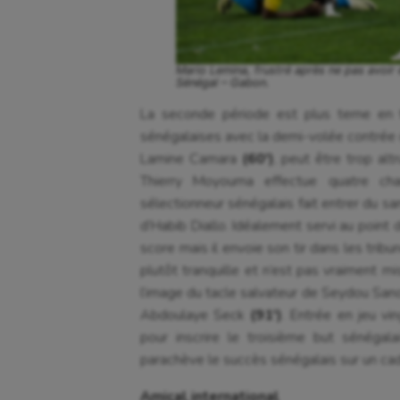
Mario Lemina, frustré après ne pas avoir 
Sénégal – Gabon.
La seconde période est plus terne en t
sénégalaises avec la demi-volée contrée 
Lamine Camara
(60′)
, peut être trop alt
Thierry Moyouma effectue quatre cha
sélectionneur sénégalais fait entrer du s
d’Habib Diallo. Idéalement servi au point 
score mais il envoie son tir dans les trib
plutôt tranquille et n’est pas vraiment mi
l’image du tacle salvateur de Seydou San
Abdoulaye Seck
(91′)
. Entrée en jeu vi
pour inscrire le troisième but sénégal
parachève le succès sénégalais sur un ca
Amical international