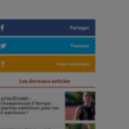
Partager
Tweeter
Une remarque
Les derniers articles
ATHLÉTISME –
Championnat d’Europe :
Quelles ambitions pour les
4 Amiénois ?