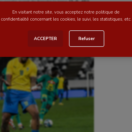
sversale avant de franchir la ligne
(2-0, 45′)
.
ess
Natation
En visitant notre site, vous acceptez notre politique de
football
Natation artistique
confidentialité concernant les cookies, le suivi, les statistiques, etc.
ball américain
Omnisports
ACCEPTER
Refuser
al
Outdoor
Paddle
astique
Parkour
astique rythmique
Patinage artistique
rophilie
Pétanque
isport
Plongée
isme
Randonnée / Marche
 Olympiques et Paralympiques
Roller-derby