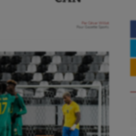
Par
César Willot
Pour
Gazette Sports