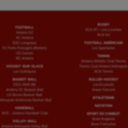
RUGBY
FOOTBALL
RCA (F) – Les Licornes
Amiens SC
RCA (H)
AC Amiens
ESC Longueau
FOOTBALL AMÉRICAIN
FC Porto Portugais d’Amiens
Les Spartiates
US Camon
TENNIS
RC Amiens
Amiens Athletic Club Tennis
HOCKEY-SUR-GLACE
Tennis Club Amiens Métropole
Les Gothiques
RCA Tennis
BASKET-BALL
ROLLER-HOCKEY
ESCLAMS BB
Les Ecureuils
Amiens SC Basket-Ball
Green Falcons
US Boves Basket-Ball
ATHLÉTISME
étropole Amiénoise Basket-Ball
NATATION
HANDBALL
AHC – Amiens Handball Club
SPORT DE COMBAT
Boxe Anglaise
VOLLEY-BALL
Boxe Française
Amiens Métropole Volley Ball