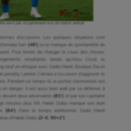
été servi par un partenaire lors du match amical
ermes d’occasions. Les quelques situations sont
d’Ismaila Sarr
(48′)
ou le manque de spontanéité de
ruiste. Pour tenter de changer le cours des choses,
ngements simultanés tandis qu’Aliou Cissé, le
ang neuf en attaque avec Sadio Mané, Boulaye Dia et
de penalty, Lamine Camara a l’occasion d’aggraver le
unes. Pendant ce temps-là, le portier clermontois est
s en danger. Il est aussi bien aidé par sa défense, à
o devant deux adversaires
(81′)
et par son capitaine
ngt minutes plus tôt, Habib Diallo manque son duel
ais
(84′)
. Dans le temps additionnel, Sadio Mané
deau d’Habib Diallo
(3-0, 90+2′)
.