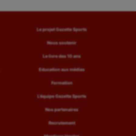
Le projet Gazette Sports
Nous soutenir
Le livre des 10 ans
Education aux médias
Formation
L’équipe Gazette Sports
Nos partenaires
Recrutement