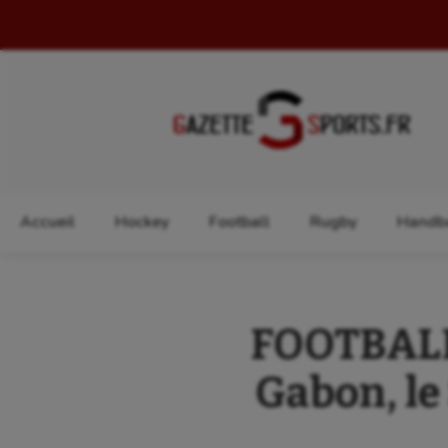
Rechercher :
Accueil
Hockey
Football
Rugby
Handba
FOOTBALL 
Gabon, le