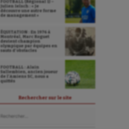
FOOTBALL (Régional 1) –
Julien Ielsch : « Je
découvre une autre forme
de management »
ÉQUITATION : En 1976 à
Montréal, Marc Roguet
devient champion
olympique par équipes en
sauts d’obstacles
FOOTBALL : Alain
Sallembien, ancien joueur
de l’Amiens SC, nous a
quittés
Rechercher sur le site
chercher :