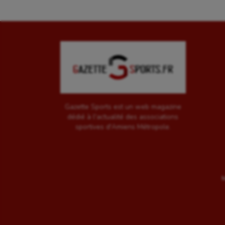
Gazette Sports est un web magazine
dédié à l'actualité des associations
sportives d'Amiens Métropole.
M