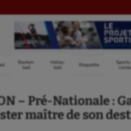
Basket-
Volley-
Sports
ll
Raquette
ball
ball
comb
 – Pré-Nationale : Ga
ster maître de son des