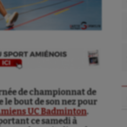
urnée de championnat de
Re
 le bout de son nez pour
miens UC Badminton
.
ortant ce samedi à