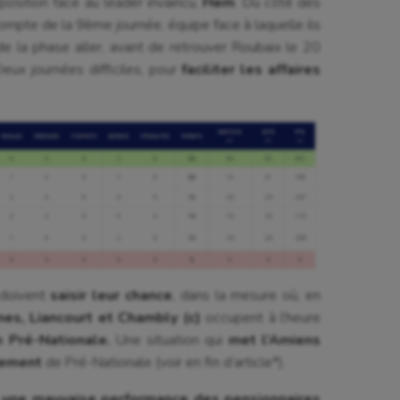
position face au leader invaincu,
Hem
. Du côté des
compte de la 9ème journée, équipe face à laquelle ils
astique rythmique
Patinage artistique
e la phase aller, avant de retrouver Roubaix le 20
rophilie
Pétanque
eux journées difficiles, pour
faciliter les affaires
isport
Plongée
isme
Randonnée / Marche
 Olympiques et Paralympiques
Roller-derby
doivent
saisir leur chance
, dans la mesure où, en
nes, Liancourt et Chambly (c)
occupent à l’heure
 Pré-Nationale.
Une situation qui
met l’Amiens
lement
de Pré-Nationale (voir en fin d’article*).
 une mauvaise performance des pensionnaires