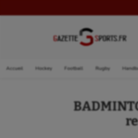
Rechercher :
Accueil
Hockey
Football
Rugby
Handba
BADMINTON
re