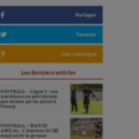
Partager
Tweeter
Une remarque
Les derniers articles
FOOTBALL – Ligue 3 : Les
Amiénois ne méritaient
pas mieux qu’un point à
Fleury
FOOTBALL – MATCH
AMICAL : L’Amiens SC (B)
avait sorti la grosse