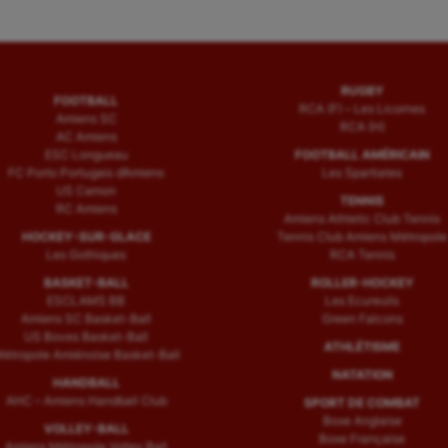
RUGBY
FOOTBALL
RCA (F) – Les Licornes
Amiens SC
RCA (H)
AC Amiens
ESC Longueau
FOOTBALL AMÉRICAIN
FC Porto Portugais d’Amiens
Les Spartiates
US Camon
TENNIS
RC Amiens
Amiens Athletic Club Tennis
HOCKEY-SUR-GLACE
Tennis Club Amiens Métropole
Les Gothiques
RCA Tennis
BASKET-BALL
ROLLER-HOCKEY
ESCLAMS BB
Les Ecureuils
Amiens SC Basket-Ball
Green Falcons
US Boves Basket-Ball
ATHLÉTISME
étropole Amiénoise Basket-Ball
NATATION
HANDBALL
AHC – Amiens Handball Club
SPORT DE COMBAT
Boxe Anglaise
VOLLEY-BALL
Boxe Française
Amiens Métropole Volley Ball