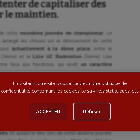
enter de capitaliser des
 le maintien.
se
Kayak-polo
 de cette
neuvième journée de championna
t. Le
tation
Korfbal
s arrangé les choses sur le dénouement de cette
ouve
actuellement à la 4ème place
, entre le
lade
Longue paume
e
(3ème) et le
Lille UC Badminton
(5ème). Une
ime
Moto
ntre face aux Nordistes, qui revêt
un caractère
ess
Natation
En visitant notre site, vous acceptez notre politique de
football
Natation artistique
confidentialité concernant les cookies, le suivi, les statistiques, etc.
ball américain
Omnisports
ACCEPTER
Refuser
al
Outdoor
rds
s’enlèveraient une sérieuse épine du pied
,
Paddle
 sera exempt lors de la dernière journée et n’aura
nts
. Et autant le dire, lors de cette dixième journée,
astique
Parkour