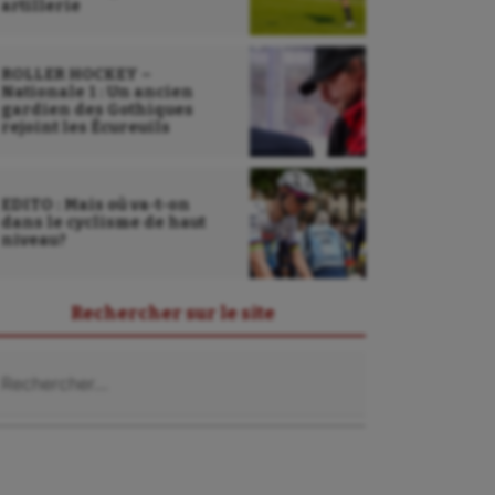
artillerie
ROLLER HOCKEY –
Nationale 1 : Un ancien
gardien des Gothiques
rejoint les Écureuils
EDITO : Mais où va-t-on
dans le cyclisme de haut
niveau?
Rechercher sur le site
chercher :