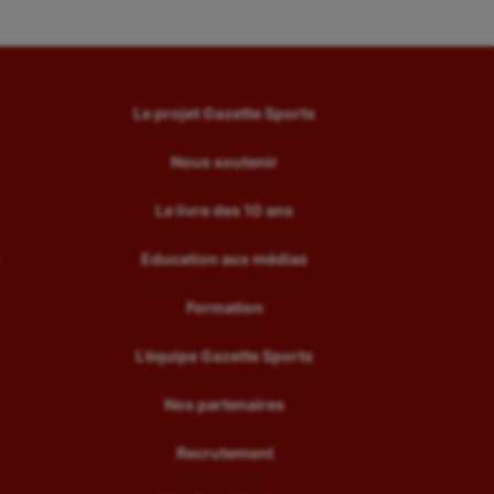
Le projet Gazette Sports
Nous soutenir
Le livre des 10 ans
Education aux médias
Formation
L’équipe Gazette Sports
Nos partenaires
Recrutement