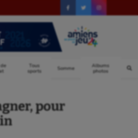
 de
Tous
Albums
Somme
at
sports
photos
gner, pour
tin