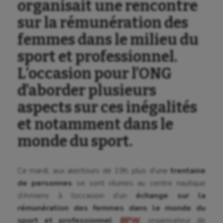
organisait une rencontre
sur la rémunération des
femmes dans le milieu du
sport et professionnel.
L’occasion pour l’ONG
d’aborder plusieurs
aspects sur ces inégalités
et notamment dans le
monde du sport.
Ce mardi, aux alentours de 19h, plus d’une
trentaine
de personnes
se sont réunies au centre nautique
d’Amiens à l’occasion d’un
échange sur la
rémunération des femmes dans le monde du
sport et professionnel
.
BPW
, organisateur de