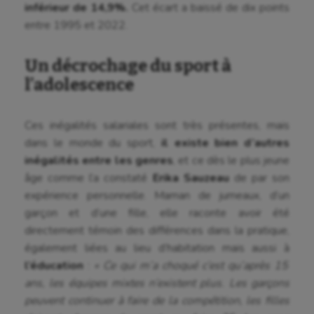
inférieur de 14,9%.
Cet écart a baissé de dix points
entre 1995 et 2022.
Un décrochage du sport à
l’adolescence
Ces inégalités salariales sont très présentes, mais
dans le monde du sport,
il existe bien d’autres
inégalités entre les genres
, et ce dès le plus jeune
âge comme l’a constaté
Erika Sauzeau
de par son
expérience personnelle. Maman de jumeaux, d’un
garçon et d’une fille, elle raconte avoir été
directement témoin des différences dans la pratique,
également liées au lieu d’habitation mais aussi à
l’éducation
:
« Ce qui m’a choqué c’est qu’après 15
ans, les équipes mixtes n’existent plus. Les garçons
peuvent continuer à faire de la compétition, les filles