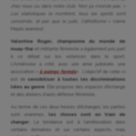
chez nous ou dans notre club. Non ça n’existe pas. »
Les statistiques le montrent, tous les sports sont
concernés, et pas que le judo, l’athlétisme »
clame
Maylis Jeannest.
Valentine Roger, championne du monde de
muay-tha
ï et militante féministe a également pris part
à ce débat sur les violences dans le sport.
L’Amiénoise a créé, avec une amie judokate, une
association
«
à poings fermés
«
. L’objectif de celle-ci
est de
sensibiliser à toutes les discriminations
liées au genre
. Elle propose des espaces d’échange
et des ateliers d’auto défense féministe.
Au terme de ces deux heures d’échanges, les parties
sont unanimes,
les choses sont en train de
changer
. La tendance est à l’amélioration dans
certains domaines et sur certains aspects, mais