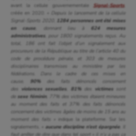
avant la cellule gouvernementale
Signal-Sports
,
créée en 2020.
« Depuis le lancement de la cellule
Signal-Sports 2020,
1284 personnes ont été mises
en cause
, donnant lieu à
624 mesures
administratives
, pour 1800 signalements reçus. Au
total, 186 ont fait l’objet d’un signalement aux
procureurs de la République au titre de l’article 40 du
code de procédure pénale, et 303 de mesures
disciplinaires transmises au ministère par les
fédérations. Dans le cadre de ces mises en
cause,
90%
des faits dénoncés concernent
des
violences sexuelles
,
81%
des
victimes
sont
de
sexe féminin
, 77% des victimes étaient mineures
au moment des faits et 37% des faits dénoncés
concernent des victimes âgées de moins de 15
ans au
moment des faits »
indique la plateforme. Sur les
signalements,
«
aucune discipline n’est épargnée
. Il
faut arrêter de dire que dans tel sport « il n’y a pas ça