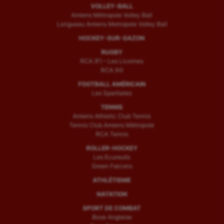
VOLLEY-BALL
Amiens Métropole Volley Ball
Longueau Amiens Metropole Volley Ball
HOCKEY-SUR-GAZON
RUGBY
RCA (F) – Les Licornes
RCA (H)
FOOTBALL AMÉRICAIN
Les Spartiates
TENNIS
Amiens Athletic Club Tennis
Tennis Club Amiens Métropole
RCA Tennis
ROLLER-HOCKEY
Les Ecureuils
Green Falcons
ATHLÉTISME
NATATION
SPORT DE COMBAT
Boxe Anglaise