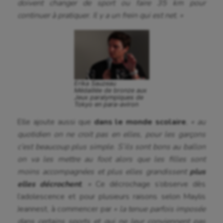
doivent changer de sport ou faire 35 km pour
continuer à pratiquer. Il y a un frein qui est net. »
Erika Sauzeau
Médaillée de bronze aux
Jeux paralympiques de
Tokyo en para-aviron
Elle ajoute aussi que
dans le monde scolaire
,
« au
quotidien on ne croit pas en elles, pour les garçons
c’est beaucoup plus simple. S’ils sont bons au ballon
on va les mettre au foot alors que les filles sont
moins accompagnées et plus elles grandissent
plus
elles décrochent
. »
Ce décrochage s’observe dès
l’adolescence et pour plusieurs raisons selon Maylis
Jeannest, à commencer par
« la tenue parfois imposée
dans certains sports et qui ne leur conviennent pas