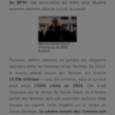
de BPW
, une association qui milite pour l’égalité
hommes-femmes dans le monde du travail.
Marice-Cécile Guyot
Présidente de BPW
Amiens
Plusieurs chiffres mettent en lumière les inégalités
salariales entre les hommes et les femmes. En 2022,
le revenu salarial moyen des femmes est environ
23,5% inférieur
à celui des hommes dans le secteur
privé selon
l’ONG créée en 1930
. Cet écart
s’explique par le temps de travail réduit, ou à temps
partiel des femmes, qu’il soit volontaire ou forcé. Mais
lorsque l’on reporte cette inégalité sur un temps de
travail identique,
le salaire moyen des femmes est