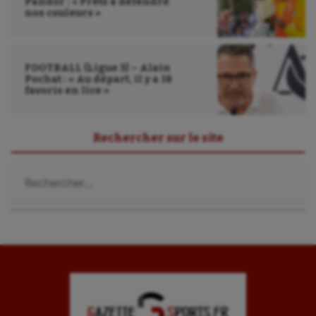
Pandor : « Prêts à défendre
nos couleurs »
FOOTBALL (Ligue 3) – Alain
Pochat : « Au départ, il y a 18
favoris en lice »
Rechercher sur le site
Rechercher :