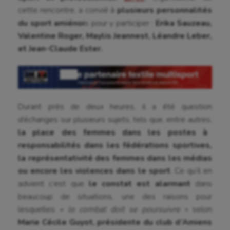
cette rencontre, a convié à
plusieurs personnalités
du sport amiénoi
s pour y participer :
Erika Sauzeau,
Valentine Roger, Maylis Jeannest, Léandre Leber,
et Jean-Claude Ester.
Durant près de deux heures, il a été question
d’échanges sur plusieurs sujets, tels que, entre autres,
la place des femmes dans les postes à
responsabilités dans les fédérations sportives,
la représentativité des femmes dans les médias
ou encore les violences dans le sport
. Ce qu’il en
advient c’est que
le constat est alarmant
dans
beaucoup de situations, une des raisons pour
lesquelles
« le combat doit se poursuivre »
selon
Marie Cécile Guyot, présidente du club d’Amiens