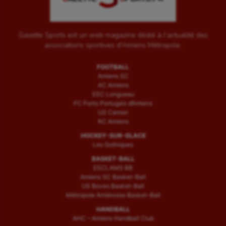
Gazette Sports est un web magazine dédié à l'actualité des
associations sportives d'Amiens Métropole.
FOOTBALL
Amiens SC
AC Amiens
ESC Longueau
FC Porto Portugais d’Amiens
US Camon
RC Amiens
HOCKEY-SUR-GLACE
Les Gothiques
BASKET-BALL
ESCLAMS BB
Amiens SC Basket-Ball
US Boves Basket-Ball
Métropole Amiénoise Basket-Ball
HANDBALL
AHC – Amiens Handball Club