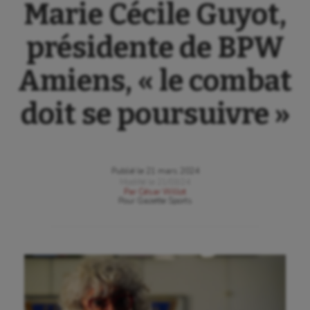
Marie Cécile Guyot,
présidente de BPW
Amiens, « le combat
doit se poursuivre »
Publié le
21 mars 2024
Modifié le
21/03/24
Par
César Willot
Pour
Gazette Sports