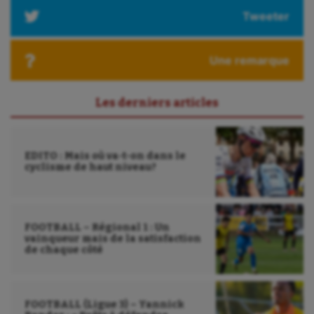
Tweeter
Une remarque
Les derniers articles
EDITO : Mais où va-t-on dans le
cyclisme de haut niveau?
FOOTBALL – Régional 1 : Un
vainqueur mais de la satisfaction
de chaque côté
FOOTBALL (Ligue 3) – Yannick