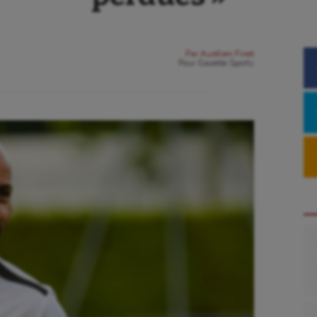
Par
Aurélien Finet
Pour
Gazette Sports