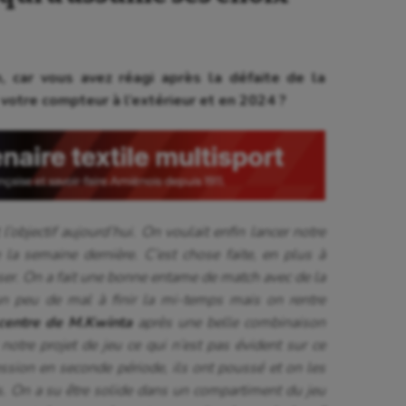
on, car vous avez réagi après la défaite de la
votre compteur à l’extérieur et en 2024 ?
 l’objectif aujourd’hui. On voulait enfin lancer notre
la semaine dernière. C’est chose faite, en plus à
ser. On a fait une bonne entame de match avec de la
n peu de mal à finir la mi-temps mais on rentre
 centre de M.Kwinta
après une belle combinaison
notre projet de jeu ce qui n’est pas évident sur ce
ssion en seconde période, ils ont poussé et on les
s. On a su être solide dans un compartiment du jeu
se
Kayak-polo