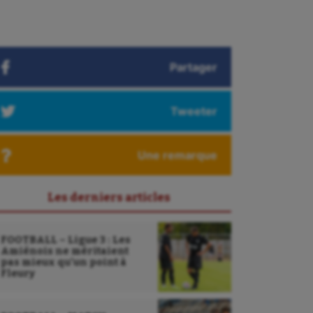
Partager
Tweeter
Une remarque
Les derniers articles
FOOTBALL – Ligue 3 : Les
Amiénois ne méritaient
pas mieux qu’un point à
Fleury