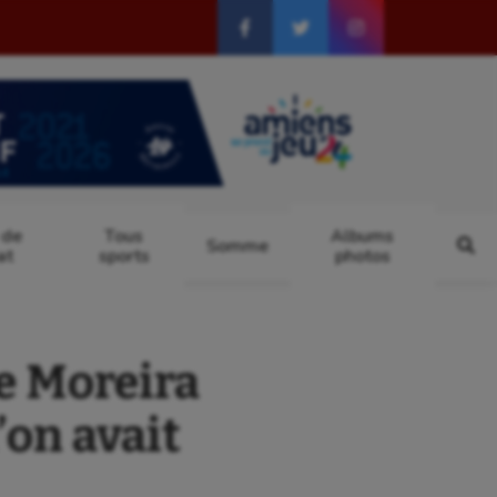
 de
Tous
Albums
Somme
at
sports
photos
e Moreira
l’on avait