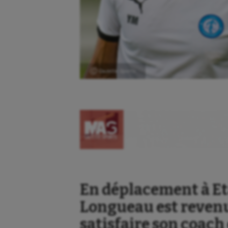
Ⓒ Gazette Sports
En déplacement à Et
Longueau est revenu 
satisfaire son coach