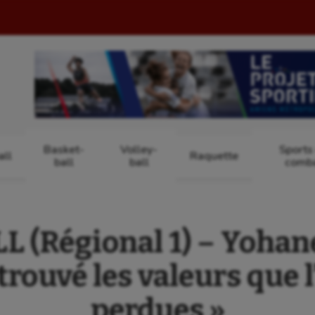
Basket-
Volley-
Sports
ll
Raquette
ball
ball
comb
 (Régional 1) – Yohan
retrouvé les valeurs que 
perdues »