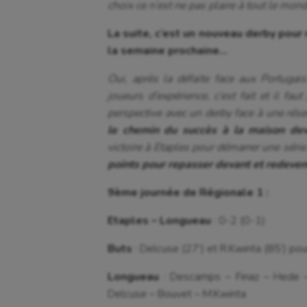
choix ce n’est ne pas plaire à tout le mond
La suite, c’est un nouveau derby pour 
la semaine prochaine…
Oui, après la défaite face aux Portugai
joueurs d’expérience, c’est fait et il fa
perspective avec un derby face à une rés
le chemin du succès à la maison dev
victoire à Etaples pour démarrer une série
points pour repasser devant et redeveni
9ème journée de Régionale 1 :
Etaples – Longueau
: 0-2 (0-1)
Buts
: Delcuse (27’) et R.Kwinta (85’) p
Longueau
: Descamps – Finaz – Hede –
Delcuse – Bouvet – M.Kwinta