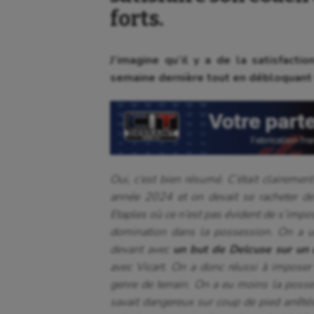
forts.
J’imagine qu’il y a de la satisfacti
semaine dernière tout en débloquant 
Oui, c’est bien résumé. C’était clairement
année 2024 et on devait se racheter de 
Etaples où ce n’est pas évident de s’impo
domination dans la possession. On a u
devant avec
un but de Delcuse sur un
avec Vicart. On a donc réussi à imposer 
genre de terrain. On a eu moins la posse
savait dangereux sur coup de pied arrêté
Aéronautique
Dan