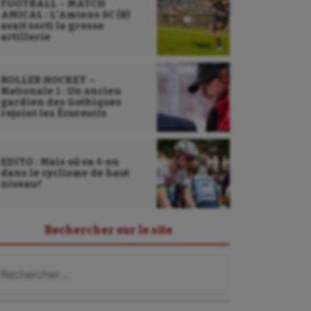
FOOTBALL – MATCH
AMICAL : L’Amiens SC (B)
avait sorti la grosse
artillerie
ROLLER HOCKEY –
Nationale 1 : Un ancien
gardien des Gothiques
rejoint les Écureuils
EDITO : Mais où va-t-on
dans le cyclisme de haut
niveau?
Rechercher sur le site
chercher :