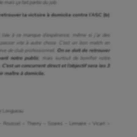
e mais ça fait partie du job.
retrouver la victoire à domicile contre l’ASC (b)
s liée à ce manque d’expérience, même si j’ai des
ut passer vite à autre chose. C’est un bon match en
erve de club professionnel.
On se doit de retrouver
ant notre public
, mais surtout de bonifier notre
.
C’est un concurrent direct et l’objectif sera les 3
r maître à domicile.
our Longueau
 Roussel – Thierry – Soares – Lemaire – Vicart –