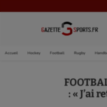
Rechercher :
Accueil
Hockey
Football
Rugby
Handba
FOOTBALL
: « J’ai 