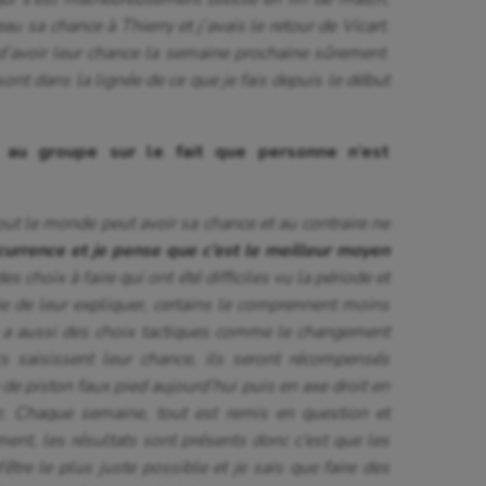
 sa chance à Thierry et j’avais le retour de Vicart.
isport
Plongée
d’avoir leur chance la semaine prochaine sûrement.
isme
Randonnée / Marche
sont dans la lignée de ce que je fais depuis le début
 Olympiques et Paralympiques
Roller-derby
au groupe sur le fait que personne n’est
tout le monde peut avoir sa chance et au contraire ne
currence et je pense que c’est le meilleur moyen
des choix à faire qui ont été difficiles vu la période et
e de leur expliquer, certains le comprennent moins
l y a aussi des choix tactiques comme le changement
 saisissent leur chance, ils seront récompensés
e piston faux pied aujourd’hui puis en axe droit en
z. Chaque semaine, tout est remis en question et
ent, les résultats sont présents donc c’est que les
d’être le plus juste possible et je sais que faire des