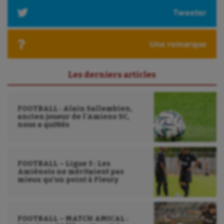
Randonnée / Marche
Tweeter
Roller-derby
Sarbacane
Une remarque
Sauvetage sportif
Les derniers articles
Sport adapté
Sport handicap
FOOTBALL : Alain Sallembien,
ancien joueur de l’Amiens SC,
Sport santé
nous a quittés
Sport-entreprise
Sport-santé
FOOTBALL – Ligue 3 : Les
Amiénois ne méritaient pas
mieux qu’un point à Fleury
Tir
Tir à l'arc
FOOTBALL – MATCH AMICAL :
Triathlon