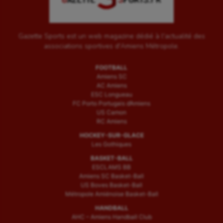
Gazette Sports est un web magazine dédié à l'actualité des
associations sportives d'Amiens Métropole.
FOOTBALL
Amiens SC
AC Amiens
ESC Longueau
FC Porto Portugais d’Amiens
US Camon
RC Amiens
HOCKEY-SUR-GLACE
Les Gothiques
BASKET-BALL
ESCLAMS BB
Amiens SC Basket-Ball
US Boves Basket-Ball
Métropole Amiénoise Basket-Ball
HANDBALL
AHC – Amiens Handball Club