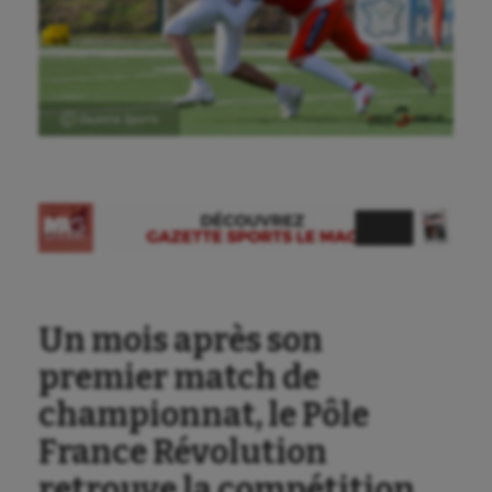
Ⓒ Gazette Sports
Un mois après son
premier match de
championnat, le Pôle
France Révolution
retrouve la compétition