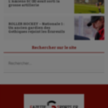
L’Amiens SC (B) avait sorti la
grosse artillerie
Ultimate frisbee
UNSS
ROLLER HOCKEY – Nationale 1 :
Un ancien gardien des
Voile
Gothiques rejoint les Écureuils
Wakeboard
Water-polo
Rechercher sur le site
Rechercher :