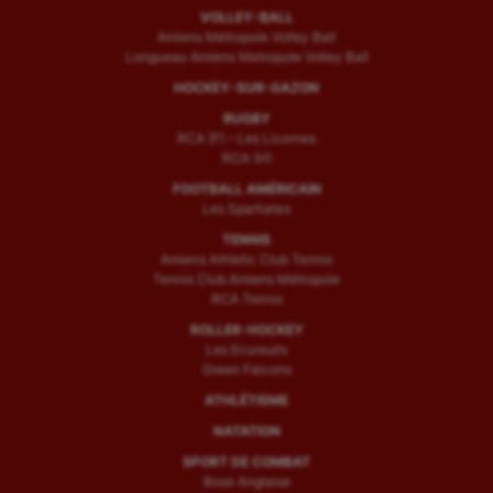
VOLLEY-BALL
Amiens Métropole Volley Ball
Longueau Amiens Metropole Volley Ball
HOCKEY-SUR-GAZON
RUGBY
RCA (F) – Les Licornes
RCA (H)
FOOTBALL AMÉRICAIN
Les Spartiates
TENNIS
Amiens Athletic Club Tennis
Tennis Club Amiens Métropole
RCA Tennis
ROLLER-HOCKEY
Les Ecureuils
Green Falcons
ATHLÉTISME
NATATION
SPORT DE COMBAT
Boxe Anglaise