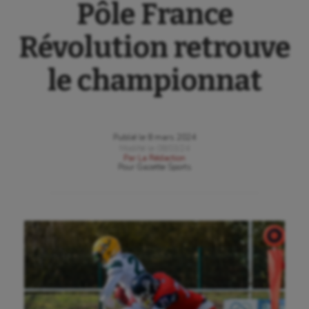
Pôle France
Révolution retrouve
le championnat
Publié le
8 mars 2024
Modifié le
08/03/24
Par
La Rédaction
Pour
Gazette Sports