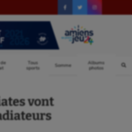
 de
Tous
Albums
Somme
at
sports
photos
iates vont
adiateurs