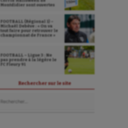
Corrid’Halloween de
Montdidier sont ouvertes
FOOTBALL (Régional 1) –
Michaël Debève : « On va
tout faire pour retrouver le
championnat de France »
FOOTBALL – Ligue 3 : Ne
pas prendre à la légère le
FC Fleury 91
Rechercher sur le site
chercher :
Sarbacane