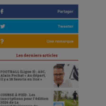
Partager
Tweeter
Une remarque
Les derniers articles
FOOTBALL (Ligue 3) : ASC,
Alain Pochat « Au départ,
il y a 18 favoris en lice »
COURSE À PIED : Les
inscriptions pour l’édition
2026 de La