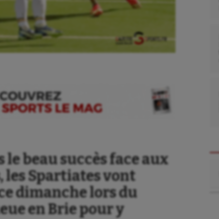
 le beau succès face aux
Re
, les Spartiates vont
 ce dimanche lors du
eue en Brie pour y
se
Kayak-polo