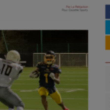
Par
La Rédaction
Pour
Gazette Sports