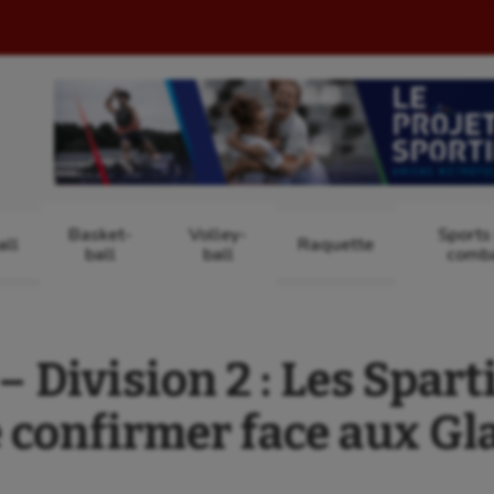
Basket-
Volley-
Sports
ll
Raquette
ball
ball
comb
 Division 2 : Les Spart
e confirmer face aux Gl