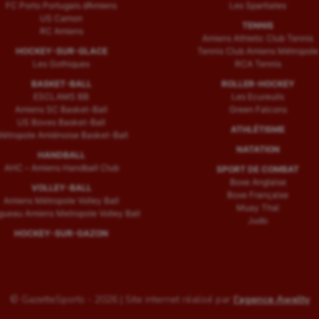
FC Porto Portugais d’Amiens
Les Spartiates
US Camon
TENNIS
RC Amiens
Amiens Athletic Club Tennis
HOCKEY-SUR-GLACE
Tennis Club Amiens Métropole
Les Gothiques
RCA Tennis
BASKET-BALL
ROLLER-HOCKEY
ESCLAMS BB
Les Ecureuils
Amiens SC Basket-Ball
Green Falcons
US Boves Basket-Ball
ATHLÉTISME
étropole Amiénoise Basket-Ball
NATATION
HANDBALL
AHC – Amiens Handball Club
SPORT DE COMBAT
Boxe Anglaise
VOLLEY-BALL
Boxe Française
Amiens Métropole Volley Ball
Muay Thaï
ueau Amiens Metropole Volley Ball
Judo
HOCKEY-SUR-GAZON
© GazetteSports - 2026 | Site internet réalisé par
l'agence Awelty