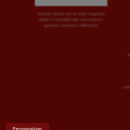
Gazette Sports est un web magazine
dédié à l'actualité des associations
sportives d'Amiens Métropole.
M
Long
Personnaliser