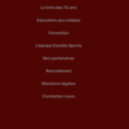
Le livre des 10 ans
Education aux médias
Formation
L’équipe Gazette Sports
Nos partenaires
Recrutement
Mentions légales
Contactez-nous