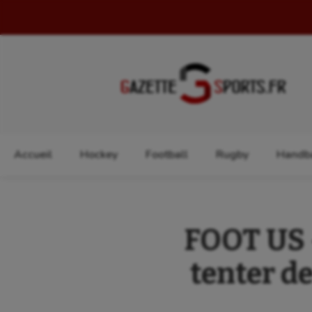
Rechercher :
Accueil
Hockey
Football
Rugby
Handba
FOOT US –
tenter d