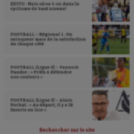
EDITO : Mais où va-t-on dans le
cyclisme de haut niveau?
FOOTBALL – Régional 1 : Un
vainqueur mais de la satisfaction
de chaque côté
FOOTBALL (Ligue 3) – Yannick
Pandor : « Prêts à défendre
nos couleurs »
FOOTBALL (Ligue 3) – Alain
Pochat : « Au départ, il y a 18
favoris en lice »
Rechercher sur le site