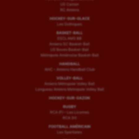
US Camon
RC Amiens
HOCKEY-SUR-GLACE
Les Gothiques
BASKET-BALL
ESCLAMS BB
Amiens SC Basket-Ball
US Boves Basket-Ball
Métropole Amiénoise Basket-Ball
HANDBALL
AHC – Amiens Handball Club
VOLLEY-BALL
Amiens Métropole Volley Ball
Longueau Amiens Metropole Volley Ball
HOCKEY-SUR-GAZON
RUGBY
RCA (F) – Les Licornes
RCA (H)
FOOTBALL AMÉRICAIN
Les Spartiates