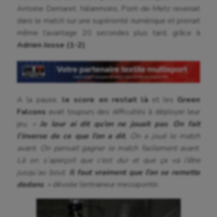
Antoine Demaret. Néanmoins, Pont-de-Metz revenait
dans le match
sur une supériorité numérique
et prenait
même l’avantage 20 secondes plus tard, grâce à
Adrien Josse (1-2)
.
A la pause,
le score en restait là
et les
Green
Falcons
avait toujours des difficultés à déployer leur
jeu.
«
Je leur ai dit qu’on ne jouait pas
.
On fait
l’inverse de ce que l’on a dit
. On a joué le match
avant. On pensait gagner le match facilement avant.
Là on s’aperçoit que c’est dur et que ça va l’être
jusqu’au bout.
Il faut vraiment que l’on se remette
dedans
. »
dévoile l’entraineur messipontin.
Aéronautique