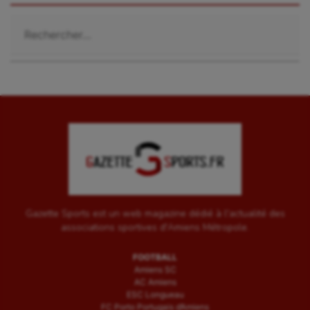
Rechercher :
Gazette Sports est un web magazine dédié à l'actualité des
associations sportives d'Amiens Métropole.
FOOTBALL
Amiens SC
AC Amiens
ESC Longueau
FC Porto Portugais d’Amiens