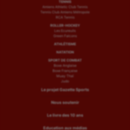
TENNIS
Amiens Athletic Club Tennis
Tennis Club Amiens Métropole
RCA Tennis
ROLLER-HOCKEY
Les Ecureuils
Green Falcons
ATHLÉTISME
NATATION
SPORT DE COMBAT
Boxe Anglaise
Boxe Française
Muay Thaï
Judo
Le projet Gazette Sports
Nous soutenir
Le livre des 10 ans
Education aux médias