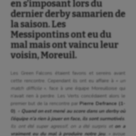
en s’imposant lors du
dernier derby samarien de
la saison. Les
Messipontins ont eu du
mal mais ont vaincu leur
voisin, Moreuil.
Les Green Falcons étaient favoris et sereins avant
cette rencontre. Cependant ils ont eu affaire à
« un
match difficile »
, face à une équipe Moreuilloise qui
n’avait rien à perdre. Les Verts concédaient alors le
premier but de la rencontre par
Pierre Defrance (1-
0)
.
«
Quand on est mené au score dans un derby où
l’équipe n’a rien à jouer en face, ils sont surmotivés
.
Ils ont été super agressif, on a été surpris et
on a
vraiment eu du mal à produire notre jeu
. »
avoue