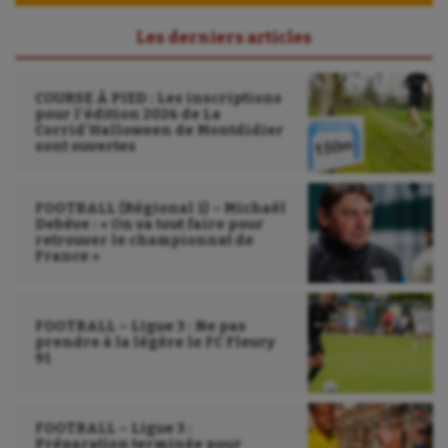
Les derniers articles
COURSE À PIED : Les inscriptions
pour l’édition 2026 de La
Corrid’Halloween de Montdidier
sont ouvertes
FOOTBALL (Régional 1) – Michaël
Debève : « On va tout faire pour
retrouver le championnat de
France »
FOOTBALL – Ligue 3 : Ne pas
prendre à la légère le FC Fleury
91
FOOTBALL – Ligue 3 :
Préparation terminée pour