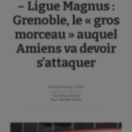
– Ligue Magnus :
Grenoble, le « gros
morceau » auquel
Amiens va devoir
s’attaquer
Publié le
5 mars 2024
Modifié le
05/03/24
Par
César Willot
Pour
Gazette Sports