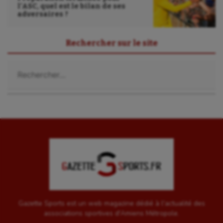
l’ASC, quel est le bilan de ses
adversaires ?
Rechercher sur le site
Rechercher :
Gazette Sports est un web magazine dédié à l'actualité des
associations sportives d'Amiens Métropole.