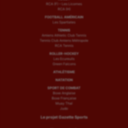
RCA (F) – Les Licornes
RCA (H)
FOOTBALL AMÉRICAIN
Les Spartiates
TENNIS
Amiens Athletic Club Tennis
Tennis Club Amiens Métropole
RCA Tennis
ROLLER-HOCKEY
Les Ecureuils
Green Falcons
ATHLÉTISME
NATATION
SPORT DE COMBAT
Boxe Anglaise
Boxe Française
Muay Thaï
Judo
Le projet Gazette Sports