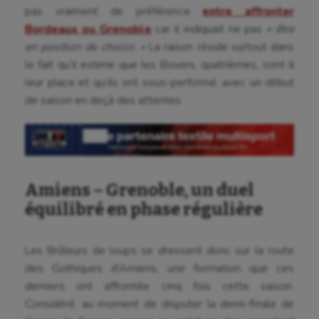
pas vraiment de préférence
entre affronter
Bordeaux ou Grenoble
car il indiquait ne pas
« être
en position de choisir. »
La raison réside surtout dans
le fait qu’il estime que les Boxers, quatrièmes, sont à
leur place et qu’ils ont sous-performé, avec un début
de saison en deçà des attentes.
Amiens – Grenoble, un duel
équilibré en phase régulière
Les Brûleurs de loups se dressent donc sur la route
des Gothiques d’Amiens, une formation que ces
derniers ont affrontée cinq fois cette saison.
Considéré, au moment de disputer la demi-finale de