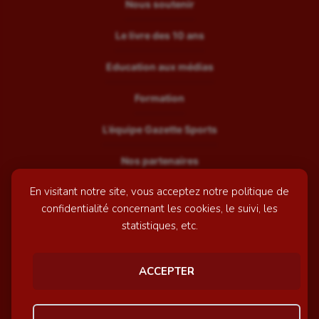
Nous soutenir
Le livre des 10 ans
Education aux médias
Formation
L’équipe Gazette Sports
Nos partenaires
En visitant notre site, vous acceptez notre politique de
Recrutement
confidentialité concernant les cookies, le suivi, les
Mentions légales
statistiques, etc.
Contactez-nous
ACCEPTER
© GazetteSports - 2026 | Site internet réalisé par
l'agence