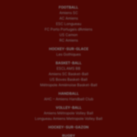
FOOTBALL
Amiens SC
AC Amiens
ESC Longueau
FC Porto Portugais d’Amiens
US Camon
RC Amiens
HOCKEY-SUR-GLACE
Les Gothiques
BASKET-BALL
ESCLAMS BB
Amiens SC Basket-Ball
US Boves Basket-Ball
Métropole Amiénoise Basket-Ball
HANDBALL
AHC – Amiens Handball Club
VOLLEY-BALL
Amiens Métropole Volley Ball
Longueau Amiens Metropole Volley Ball
HOCKEY-SUR-GAZON
RUGBY