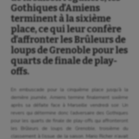
Gothiques d’Amiens
terminent à la sixième
place, ce qui leur confère
d’affronter les Brûleurs de
loups de Grenoble pour les
quarts de finale de play-
offs.
En embuscade pour la cinquième place jusqu’à la
dernière journée, Amiens termine finalement sixième
après sa défaite face à Marseille vendredi soir. Un
revers qui détermine donc l’adversaire des Gothiques
pour les quarts de finale de play-offs qui affronteront
les Brûleurs de loups de Grenoble, troisième du
classement à l’issue de la saison. Mario Richer n’avait