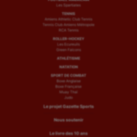
Les Spartiates
TENNIS
Amiens Athletic Club Tennis
Tennis Club Amiens Métropole
RCA Tennis
ROLLER-HOCKEY
Les Ecureuils
Green Falcons
ATHLÉTISME
NATATION
SPORT DE COMBAT
Boxe Anglaise
Boxe Française
Muay Thaï
Judo
Le projet Gazette Sports
Nous soutenir
Le livre des 10 ans