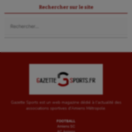
Rechercher sur le site
Voile
Rechercher :
Wakeboard
Water-polo
Gazette Sports est un web magazine dédié à l'actualité des
associations sportives d'Amiens Métropole.
FOOTBALL
Amiens SC
AC Amiens