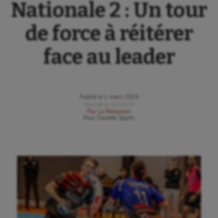
Nationale 2 : Un tour
de force à réitérer
face au leader
Publié le
1 mars 2024
Modifié le
01/03/24
Par
La Rédaction
Pour
Gazette Sports