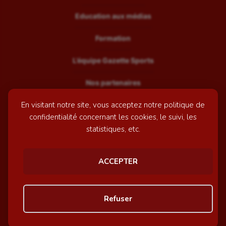
Education aux médias
Formation
L’équipe Gazette Sports
Nos partenaires
En visitant notre site, vous acceptez notre politique de
Recrutement
confidentialité concernant les cookies, le suivi, les
Mentions légales
statistiques, etc.
Contactez-nous
ACCEPTER
© GazetteSports - 2026 | Site internet réalisé par
l'agence
Refuser
Awelty
Personnaliser