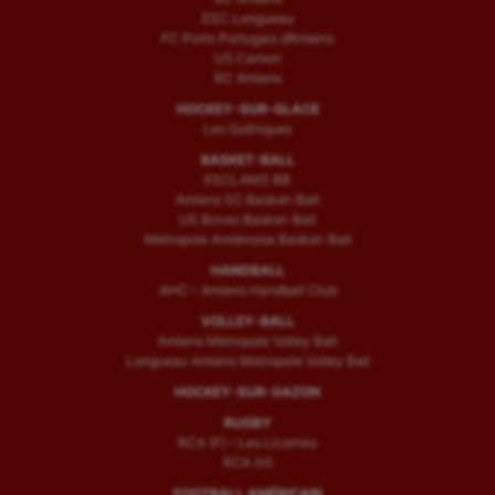
ESC Longueau
FC Porto Portugais d’Amiens
US Camon
RC Amiens
HOCKEY-SUR-GLACE
Les Gothiques
BASKET-BALL
ESCLAMS BB
Amiens SC Basket-Ball
US Boves Basket-Ball
Métropole Amiénoise Basket-Ball
HANDBALL
AHC – Amiens Handball Club
VOLLEY-BALL
Amiens Métropole Volley Ball
Longueau Amiens Metropole Volley Ball
HOCKEY-SUR-GAZON
RUGBY
RCA (F) – Les Licornes
RCA (H)
FOOTBALL AMÉRICAIN