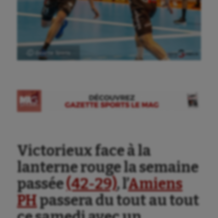
Ⓒ Gazette Sports
Victorieux face à la
lanterne rouge la semaine
passée
(42-29)
, l’
Amiens
PH
passera du tout au tout
ce samedi avec un
Aéronautique