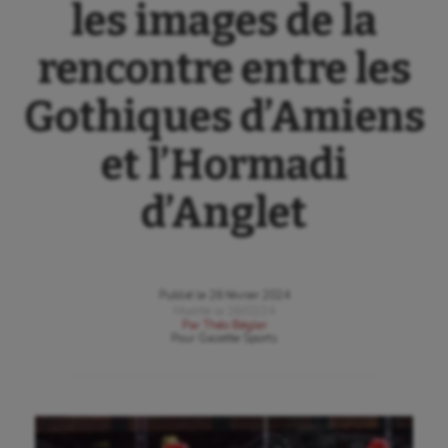
les images de la
rencontre entre les
Gothiques d’Amiens
et l’Hormadi
d’Anglet
Publié le
26 février 2024
Modifié le
26/02/24
Par
Théo Bégler
Pour
Gazette Sports