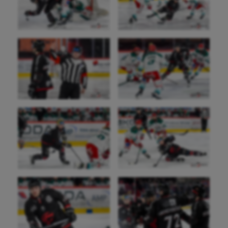
Jeux Olympiques et Paralympiques
Kayak-polo
Korfbal
Longue paume
Moto
Natation
Natation artistique
Omnisports
Outdoor
Paddle
Parkour