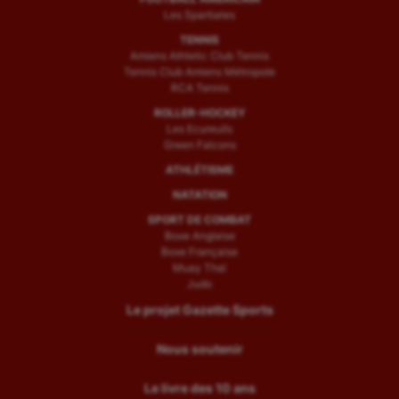
Les Spartiates
TENNIS
Amiens Athletic Club Tennis
Tennis Club Amiens Métropole
RCA Tennis
ROLLER-HOCKEY
Les Ecureuils
Green Falcons
ATHLÉTISME
NATATION
SPORT DE COMBAT
Boxe Anglaise
Boxe Française
Muay Thaï
Judo
Le projet Gazette Sports
Nous soutenir
Le livre des 10 ans