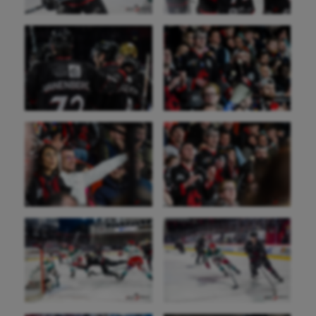
Patinage artistique
Pétanque
Plongée
Randonnée / Marche
Roller-derby
Sarbacane
Sauvetage sportif
Sport adapté
Sport handicap
Sport santé
Sport-entreprise