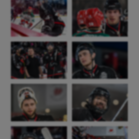
Sport-santé
Tir
Tir à l'arc
Triathlon
Ultimate frisbee
UNSS
Voile
Wakeboard
Water-polo