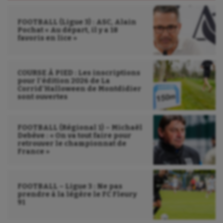
FOOTBALL (Ligue 3) : ASC, Alain
Pochat « Au départ, il y a 18
favoris en lice »
COURSE À PIED : Les inscriptions
pour l’édition 2026 de La
Corrid’Halloween de Montdidier
sont ouvertes
FOOTBALL (Régional 1) – Michaël
Debève : « On va tout faire pour
retrouver le championnat de
France »
FOOTBALL – Ligue 3 : Ne pas
prendre à la légère le FC Fleury
91