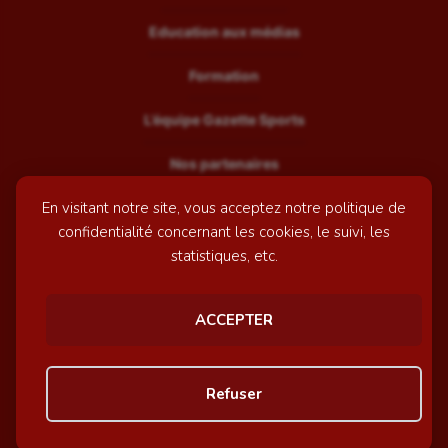
Education aux médias
Formation
L’équipe Gazette Sports
Nos partenaires
En visitant notre site, vous acceptez notre politique de
Recrutement
confidentialité concernant les cookies, le suivi, les
Mentions légales
statistiques, etc.
Contactez-nous
ACCEPTER
© GazetteSports - 2026 | Site internet réalisé par
l'agence
Refuser
Awelty
Personnaliser