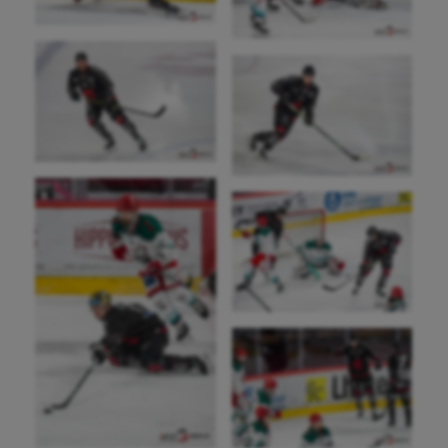
Aéronautique
Athlétisme
Auto
Aviron
Balle à la main
Ballon au poing