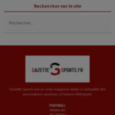
Rechercher sur le site
Rechercher :
Gazette Sports est un web magazine dédié à l'actualité des
associations sportives d'Amiens Métropole.
FOOTBALL
Amiens SC
AC Amiens