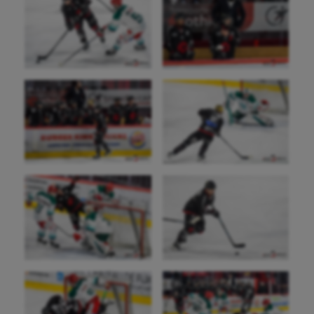
Escalade
Escrime
Fitness
Flag football
Football américain
Futsal
Golf
Gymnastique
Gymnastique rythmique
Haltérophilie
Handisport
Hippisme