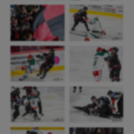
Baseball
Billard
Boules lyonnaises
Canoë-kayak
Cerf Volant
Cheerleading
Course à pied
Crossfit
Cyclisme
Danse
Equitation