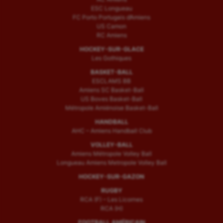
ESC Longueau
FC Porto Portugais d’Amiens
US Camon
RC Amiens
HOCKEY-SUR-GLACE
Les Gothiques
BASKET-BALL
ESCLAMS BB
Amiens SC Basket-Ball
US Boves Basket-Ball
Métropole Amiénoise Basket-Ball
HANDBALL
AHC – Amiens Handball Club
VOLLEY-BALL
Amiens Métropole Volley Ball
Longueau Amiens Metropole Volley Ball
HOCKEY-SUR-GAZON
RUGBY
RCA (F) – Les Licornes
RCA (H)
FOOTBALL AMÉRICAIN