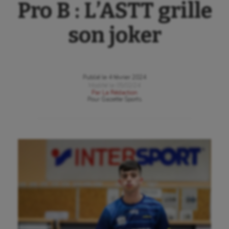
Pro B : L’ASTT grille
son joker
Publié le
4 février 2024
Modifié le
05/02/24
Par
La Rédaction
Pour
Gazette Sports