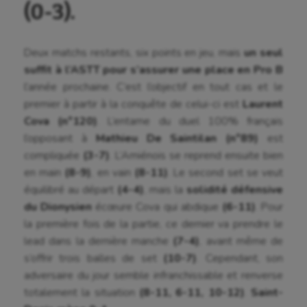
(0-3).
Deux matchs restants, six points en jeu, mais
un seul
suffit à l’ASTT pour s’assurer une place en Pro B
l’année prochaine. C’est l’objectif en tout cas et le
premier à partir à la conquête de celui-ci est
Laurent
Cova (n°120)
. L’entame du duel 100% français
l’opposant à
Mathieu De Saintilan (n°89)
est
compliquée
(3-7)
. L’Amiénois se reprend ensuite bien
en main
(8-9)
, en vain
(8-11)
. Le second set se veut
équilibré au départ
(4-4)
, mais la
solidité défensive
du Dionysien
écœure Cova qui abdique
(6-11)
. Pour
la première fois de la partie, ce dernier va prendre le
lead dans la dernière manche
(7-4)
, avant même de
s’offrir trois balles de set
(10-7)
. Cependant, son
adversaire du jour semble infranchissable et renverse
totalement la situation
(8-11, 6-11, 10-12)
.
Saint-