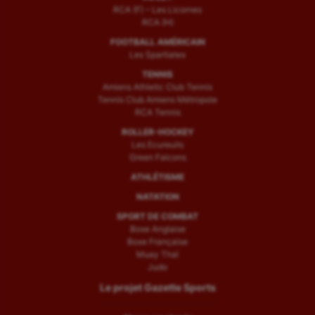
RCA (F) – Les Licornes
RCA (H)
FOOTBALL AMÉRICAIN
Les Spartiates
TENNIS
Amiens Athletic Club Tennis
Tennis Club Amiens Métropole
RCA Tennis
ROLLER-HOCKEY
Les Ecureuils
Green Falcons
ATHLÉTISME
NATATION
SPORT DE COMBAT
Boxe Anglaise
Boxe Française
Muay Thaï
Judo
Le projet Gazette Sports