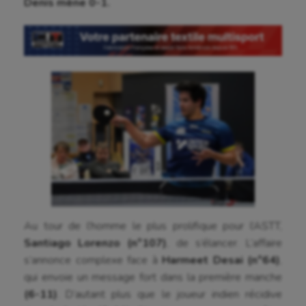
Denis mène 0-1.
Aéronautique
Athlétisme
Auto
Aviron
Balle à la main
Ballon au poing
Baseball
Billard
Au tour de l’homme le plus prolifique pour l’ASTT,
Boules lyonnaises
Santiago Lorenzo (n°107)
, de s’élancer. L’affaire
s’annonce complexe face à
Harmeet Desai (n°64)
,
Canoë-kayak
qui envoie un message fort dans la première manche
Cerf Volant
(6-11)
. D’autant plus que le joueur indien récidive