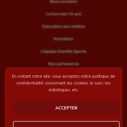
Nous soutenir
Le livre des 10 ans
Education aux médias
Formation
L’équipe Gazette Sports
Nos partenaires
En visitant notre site, vous acceptez notre politique de
Recrutement
confidentialité concernant les cookies, le suivi, les
Mentions légales
statistiques, etc.
Contactez-nous
ACCEPTER
© GazetteSports - 2026 | Site internet réalisé par
l'agence