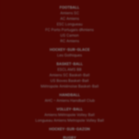
FOOTBALL
Amiens SC
AC Amiens
ESC Longueau
FC Porto Portugais d’Amiens
US Camon
RC Amiens
HOCKEY-SUR-GLACE
Les Gothiques
BASKET-BALL
ESCLAMS BB
Amiens SC Basket-Ball
US Boves Basket-Ball
Métropole Amiénoise Basket-Ball
HANDBALL
AHC – Amiens Handball Club
VOLLEY-BALL
Amiens Métropole Volley Ball
Longueau Amiens Metropole Volley Ball
HOCKEY-SUR-GAZON
RUGBY