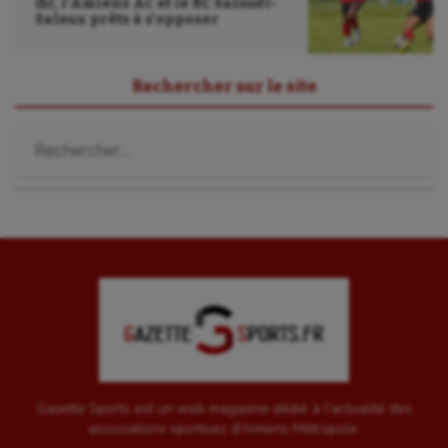
(b), l’Amiens AC et le RC Salouël-
Saleux prêts à s’opposer
Rechercher sur le site
Rechercher :
Gazette Sports est un web magazine dédié à l'actualité des
associations sportives d'Amiens Métropole.