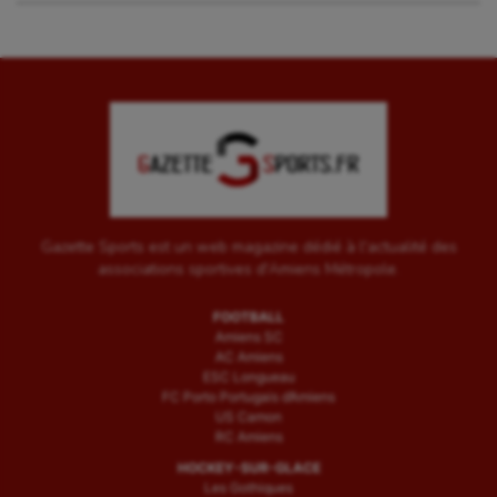
Wakeboard
Water-polo
Gazette Sports est un web magazine dédié à l'actualité des
associations sportives d'Amiens Métropole.
FOOTBALL
Amiens SC
AC Amiens
ESC Longueau
FC Porto Portugais d’Amiens
US Camon
RC Amiens
HOCKEY-SUR-GLACE
Les Gothiques