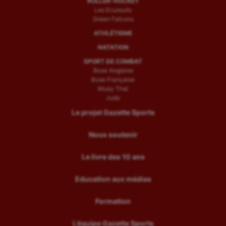
ROLLER-HOCKEY
Les Ecureuils
Green Falcons
ATHLÉTISME
NATATION
SPORT DE COMBAT
Boxe Anglaise
Boxe Française
Muay Thaï
Judo
Le projet Gazette Sports
Nous soutenir
Le livre des 10 ans
Education aux médias
Formation
L’équipe Gazette Sports