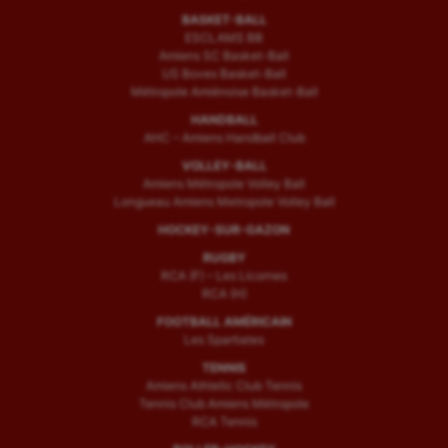
BASKET-BALL
ESCLAMS BB
Amiens SC Basket-Ball
US Boves Basket-Ball
Métropole Amiénoise Basket-Ball
HANDBALL
AHC – Amiens Handball Club
VOLLEY-BALL
Amiens Métropole Volley Ball
Longueau Amiens Metropole Volley Ball
HOCKEY-SUR-GAZON
RUGBY
RCA (F) – Les Licornes
RCA (H)
FOOTBALL AMÉRICAIN
Les Spartiates
TENNIS
Amiens Athletic Club Tennis
Tennis Club Amiens Métropole
RCA Tennis