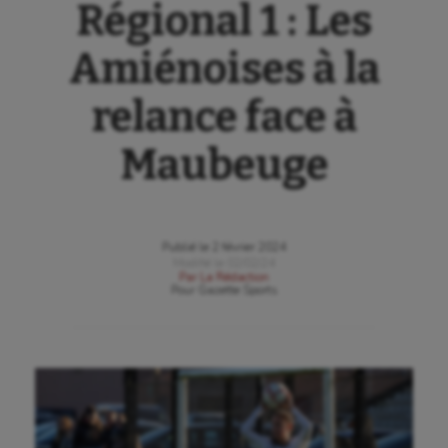
Régional 1 : Les
Amiénoises à la
relance face à
Maubeuge
Publié le
2 février 2024
Modifié le
02/02/24
Par
La Rédaction
Pour
Gazette Sports