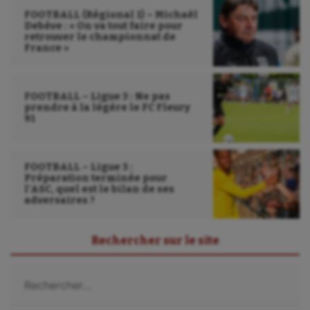
Sport adapté
FOOTBALL (Régional 1) – Michaël
Debève : « On va tout faire pour
retrouver le championnat de
Sport handicap
France »
Sport santé
Sport-entreprise
FOOTBALL – Ligue 3 : Ne pas
prendre à la légère le FC Fleury
91
Sport-santé
Tir
FOOTBALL – Ligue 3 :
Tir à l'arc
Préparation terminée pour
l’ASC, quel est le bilan de ses
adversaires ?
Triathlon
Ultimate frisbee
Rechercher sur le site
UNSS
Rechercher :
Voile