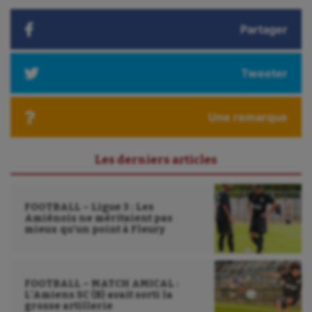
Partager
Tweeter
Une remarque
Les derniers articles
FOOTBALL – Ligue 3 : Les
Amiénois ne méritaient pas
mieux qu’un point à Fleury
FOOTBALL – MATCH AMICAL :
L’Amiens SC (B) avait sorti la
grosse artillerie