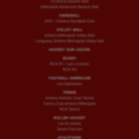
US Boves Basket-Ball
Métropole Amiénoise Basket-Ball
HANDBALL
AHC – Amiens Handball Club
VOLLEY-BALL
Amiens Métropole Volley Ball
Longueau Amiens Metropole Volley Ball
HOCKEY-SUR-GAZON
RUGBY
RCA (F) – Les Licornes
RCA (H)
FOOTBALL AMÉRICAIN
Les Spartiates
TENNIS
Amiens Athletic Club Tennis
Tennis Club Amiens Métropole
RCA Tennis
ROLLER-HOCKEY
Les Ecureuils
Green Falcons
ATHLÉTISME