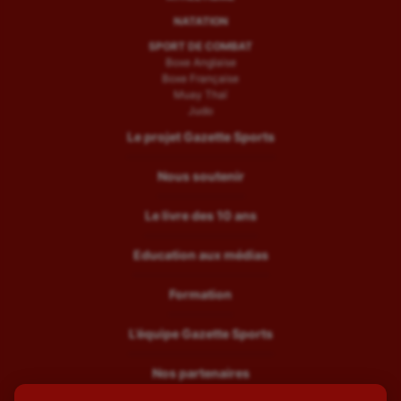
NATATION
SPORT DE COMBAT
Boxe Anglaise
Boxe Française
Muay Thaï
Judo
Le projet Gazette Sports
Nous soutenir
Le livre des 10 ans
Education aux médias
Formation
L’équipe Gazette Sports
Nos partenaires