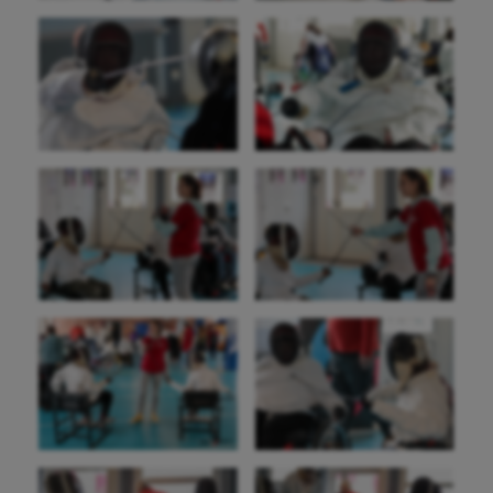
Cyclisme
Danse
Equitation
Escalade
Escrime
Fitness
Flag football
Football américain
Futsal
Golf
Gymnastique
Gymnastique rythmique