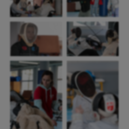
Outdoor
Paddle
Parkour
Patinage artistique
Pétanque
Plongée
Randonnée / Marche
Roller-derby
Sarbacane
Sauvetage sportif
Sport adapté