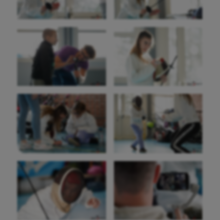
Aviron
Balle à la main
Ballon au poing
Baseball
Billard
Boules lyonnaises
Canoë-kayak
Cerf Volant
Cheerleading
Course à pied
Crossfit