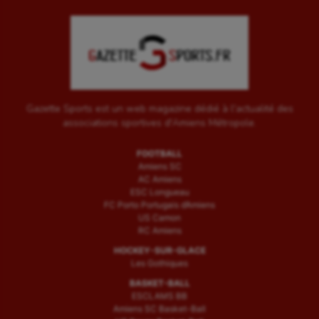
Gazette Sports est un web magazine dédié à l'actualité des
associations sportives d'Amiens Métropole.
FOOTBALL
Amiens SC
AC Amiens
ESC Longueau
FC Porto Portugais d’Amiens
US Camon
RC Amiens
HOCKEY-SUR-GLACE
Les Gothiques
BASKET-BALL
ESCLAMS BB
Amiens SC Basket-Ball