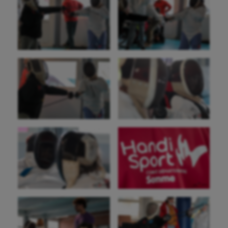
Haltérophilie
Handisport
Hippisme
Jeux Olympiques et Paralympiques
Kayak-polo
Korfbal
Longue paume
Moto
Natation
Natation artistique
Omnisports