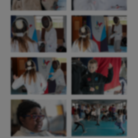
Sport handicap
Sport santé
Sport-entreprise
Sport-santé
Tir
Tir à l'arc
Triathlon
Ultimate frisbee
UNSS
Voile
Wakeboard