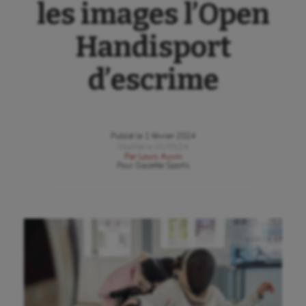
les images l’Open
Handisport
d’escrime
Publié le
1 février 2024
Modifié le
01/03/24
Par
Louis Auvin
Pour
Gazette Sports