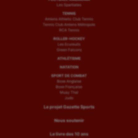
Les Spartiates
TENNIS
Amiens Athletic Club Tennis
Tennis Club Amiens Métropole
RCA Tennis
ROLLER-HOCKEY
Les Ecureuils
Green Falcons
ATHLÉTISME
NATATION
SPORT DE COMBAT
Boxe Anglaise
Boxe Française
Muay Thaï
Judo
Le projet Gazette Sports
Nous soutenir
Le livre des 10 ans