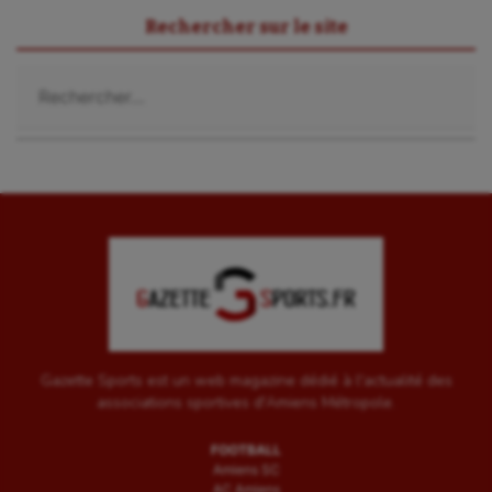
Rechercher sur le site
Voile
Rechercher :
Wakeboard
Water-polo
Gazette Sports est un web magazine dédié à l'actualité des
associations sportives d'Amiens Métropole.
FOOTBALL
Amiens SC
AC Amiens