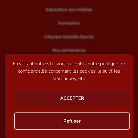
Education aux médias
Formation
L’équipe Gazette Sports
Nos partenaires
En visitant notre site, vous acceptez notre politique de
Recrutement
confidentialité concernant les cookies, le suivi, les
Mentions légales
statistiques, etc.
Contactez-nous
ACCEPTER
© GazetteSports - 2026 | Site internet réalisé par
l'agence
Refuser
Awelty
Personnaliser