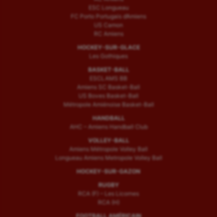
ESC Longueau
FC Porto Portugais d’Amiens
US Camon
RC Amiens
HOCKEY-SUR-GLACE
Les Gothiques
BASKET-BALL
ESCLAMS BB
Amiens SC Basket-Ball
US Boves Basket-Ball
Métropole Amiénoise Basket-Ball
HANDBALL
AHC – Amiens Handball Club
VOLLEY-BALL
Amiens Métropole Volley Ball
Longueau Amiens Metropole Volley Ball
HOCKEY-SUR-GAZON
RUGBY
RCA (F) – Les Licornes
RCA (H)
FOOTBALL AMÉRICAIN