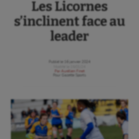
Les Licornes
s’inclinent face au
leader
Publié le
16 janvier 2024
Modifié le
16/01/24
Par
Aurélien Finet
Pour
Gazette Sports