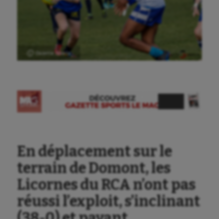
Ⓒ Gazette Sports
En déplacement sur le
terrain de Domont, les
Licornes du RCA n’ont pas
réussi l’exploit, s’inclinant
(38-0) et payant
Aéronautique