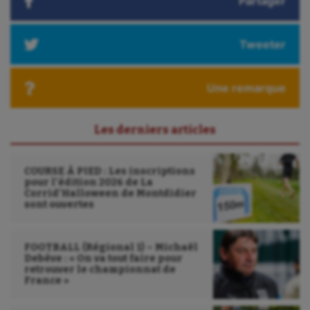
Partager
Triathlon
Ultimate frisbee
Tweeter
UNSS
Une remarque
Voile
Wakeboard
Les derniers articles
Water-polo
COURSE À PIED : Les inscriptions
pour l’édition 2026 de La
Corrid’Halloween de Montdidier
sont ouvertes
FOOTBALL (Régional 1) – Michaël
Debève : « On va tout faire pour
retrouver le championnat de
France »