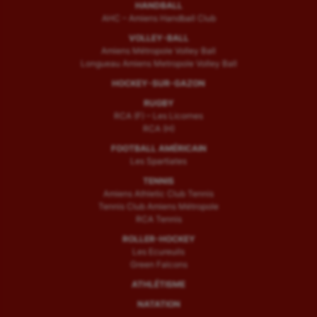
HANDBALL
AHC – Amiens Handball Club
VOLLEY-BALL
Amiens Métropole Volley Ball
Longueau Amiens Metropole Volley Ball
HOCKEY-SUR-GAZON
RUGBY
RCA (F) – Les Licornes
RCA (H)
FOOTBALL AMÉRICAIN
Les Spartiates
TENNIS
Amiens Athletic Club Tennis
Tennis Club Amiens Métropole
RCA Tennis
ROLLER-HOCKEY
Les Ecureuils
Green Falcons
ATHLÉTISME
NATATION