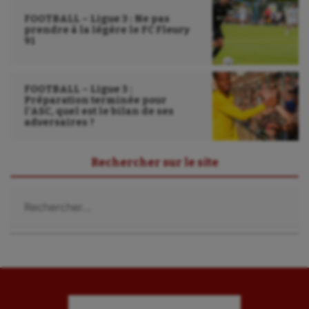
FOOTBALL – Ligue 3 : Ne pas
prendre à la légère le FC Fleury
91
FOOTBALL – Ligue 3 :
Préparation terminée pour
l’ASC, quel est le bilan de ses
adversaires ?
Rechercher sur le site
Rechercher :