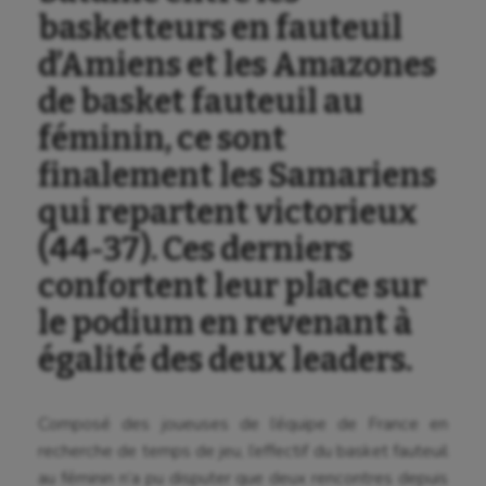
basketteurs en fauteuil
d’Amiens et les Amazones
de basket fauteuil au
féminin, ce sont
finalement les Samariens
qui repartent victorieux
(44-37). Ces derniers
confortent leur place sur
le podium en revenant à
égalité des deux leaders.
Composé des joueuses de l’équipe de France en
recherche de temps de jeu, l’effectif du basket fauteuil
au féminin n’a pu disputer que deux rencontres depuis