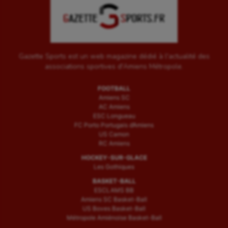
Gazette Sports est un web magazine dédié à l'actualité des
associations sportives d'Amiens Métropole.
FOOTBALL
Amiens SC
AC Amiens
ESC Longueau
FC Porto Portugais d’Amiens
US Camon
RC Amiens
HOCKEY-SUR-GLACE
Les Gothiques
BASKET-BALL
ESCLAMS BB
Amiens SC Basket-Ball
US Boves Basket-Ball
Métropole Amiénoise Basket-Ball