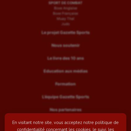
SPORT DE COMBAT
Boxe Anglaise
Boxe Française
Muay Thaï
Judo
Le projet Gazette Sports
Nous soutenir
Le livre des 10 ans
Education aux médias
Formation
L’équipe Gazette Sports
Nos partenaires
En visitant notre site, vous acceptez notre politique de
Recrutement
confidentialité concernant les cookies, le suivi, les