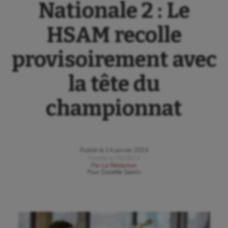
Nationale 2 : Le
HSAM recolle
provisoirement avec
la tête du
championnat
Publié le
14 janvier 2024
Modifié le
03/09/24
Par
La Rédaction
Pour
Gazette Sports