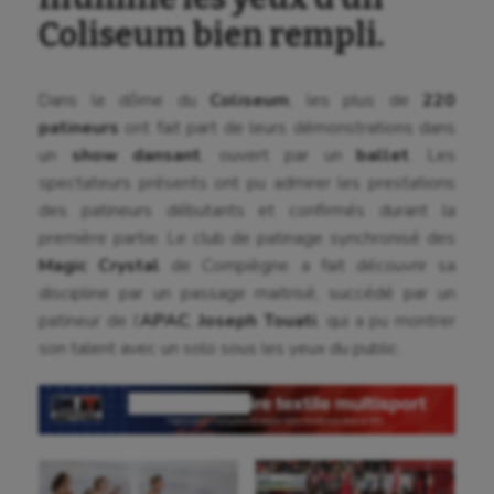
Coliseum bien rempli.
Dans le dôme du
Coliseum
, les plus de
220
patineurs
ont fait part de leurs démonstrations dans
un
show dansant
, ouvert par un
ballet
. Les
spectateurs présents ont pu admirer les prestations
des patineurs débutants et confirmés durant la
première partie. Le club de patinage synchronisé des
Magic Crystal
de Compiègne a fait découvrir sa
discipline par un passage maitrisé, succédé par un
patineur de l’
APAC
,
Joseph Touati
, qui a pu montrer
son talent avec un solo sous les yeux du public.