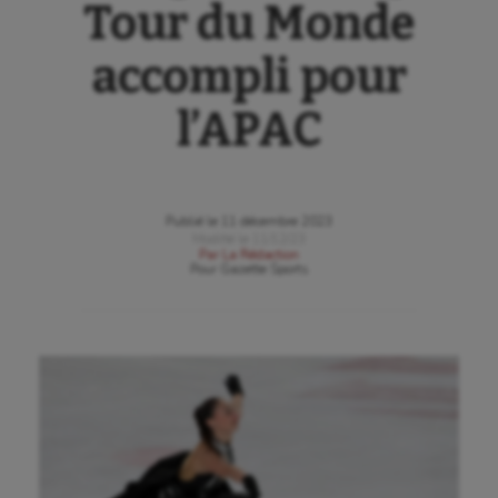
Tour du Monde
accompli pour
l’APAC
Publié le
11 décembre 2023
Modifié le
11/12/23
Par
La Rédaction
Pour
Gazette Sports