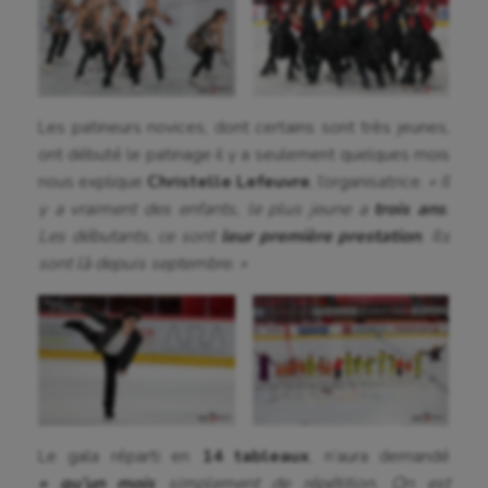
Les patineurs novices, dont certains sont très jeunes,
Aéronautique
ont débuté le patinage il y a seulement quelques mois
nous explique
Christelle Lefeuvre
, l’organisatrice.
« Il
Athlétisme
y a vraiment des enfants, le plus jeune a
trois ans
.
Les débutants, ce sont
leur première prestation
. Ils
Auto
sont là depuis septembre. »
Aviron
Balle à la main
Ballon au poing
Baseball
Le gala réparti en
14 tableaux
, n’aura demandé
Billard
«
qu’
un mois
simplement de répétition. On est