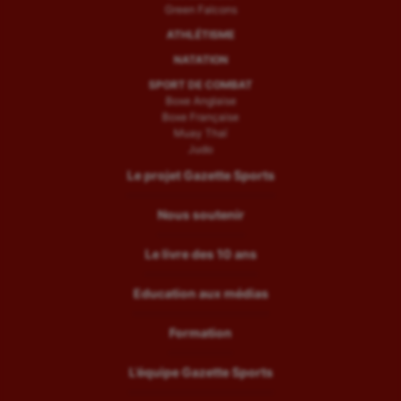
Green Falcons
ATHLÉTISME
NATATION
SPORT DE COMBAT
Boxe Anglaise
Boxe Française
Muay Thaï
Judo
Le projet Gazette Sports
Nous soutenir
Le livre des 10 ans
Education aux médias
Formation
L’équipe Gazette Sports