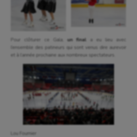
Korfbal
Longue paume
Moto
Pour clôturer ce Gala,
un final
a eu lieu avec
l’ensemble des patineurs qui sont venus dire aurevoir
Natation
et à l’année prochaine aux nombreux spectateurs.
Natation artistique
Omnisports
Outdoor
Paddle
Parkour
Patinage artistique
Lou Fournier
Pétanque