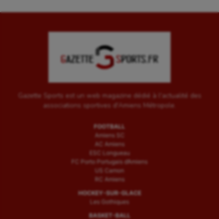
Gazette Sports est un web magazine dédié à l'actualité des
associations sportives d'Amiens Métropole.
FOOTBALL
Amiens SC
AC Amiens
ESC Longueau
FC Porto Portugais d’Amiens
US Camon
RC Amiens
HOCKEY-SUR-GLACE
Les Gothiques
BASKET-BALL