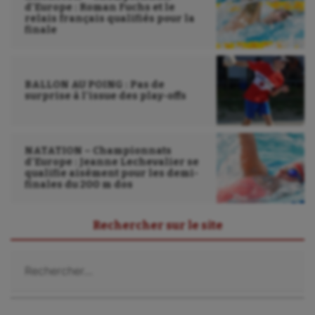
d’Europe : Roman Fuchs et le
relais français qualifiés pour la
finale
BALLON AU POING : Pas de
surprise à l’issue des play-offs
NATATION – Championnats
d’Europe : Jeanne Lechevalier se
qualifie aisément pour les demi-
finales du 200 m dos
Rechercher sur le site
Rechercher :