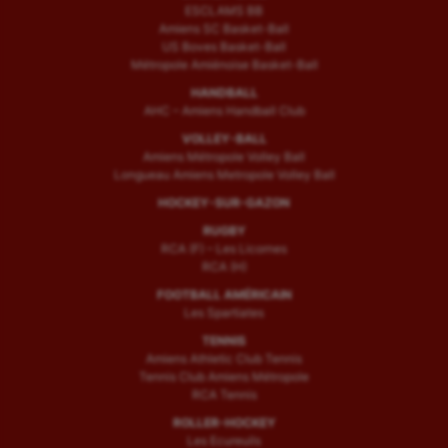
ESCLAMS BB
Amiens SC Basket-Ball
US Boves Basket-Ball
Métropole Amiénoise Basket-Ball
HANDBALL
AHC – Amiens Handball Club
VOLLEY-BALL
Amiens Métropole Volley Ball
Longueau Amiens Metropole Volley Ball
HOCKEY-SUR-GAZON
RUGBY
RCA (F) – Les Licornes
RCA (H)
FOOTBALL AMÉRICAIN
Les Spartiates
TENNIS
Amiens Athletic Club Tennis
Tennis Club Amiens Métropole
RCA Tennis
ROLLER-HOCKEY
Les Ecureuils