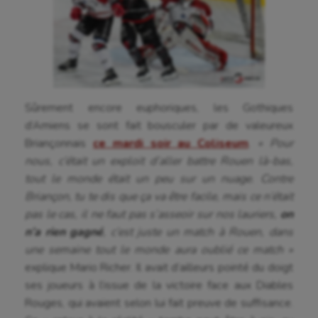
Cyclisme
Danse
Equitation
Escalade
Sûrement encore euphoriques, les Gothiques
Escrime
d’Amiens se sont fait bousculer par de valeureux
Briançonnais
ce mardi soir au Coliseum
.
« Pour
Fitness
nous, c’était un exploit d’aller battre Rouen là-bas,
Flag football
tout le monde était un peu sur un nuage. Contre
Briançon, tu te dis que ça va être facile, mais ce n’était
Football américain
pas le cas, il ne faut pas s’asseoir sur nos lauriers,
on
Futsal
n’a rien gagné
, c’est juste un match à Rouen, dans
une semaine tout le monde aura oublié ce match »
Golf
explique Mario Richer. Il avait d’ailleurs pointé du doigt
ses joueurs à l’issue de la victoire face aux Diables
Gymnastique
Rouges, qui avaient selon lui fait preuve de suffisance.
Gymnastique rythmique