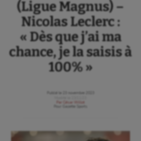
(Ligue Magnus) –
Nicolas Leclerc :
« Dès que j’ai ma
chance, je la saisis à
100% »
Publié le
23 novembre 2023
Modifié le
23/11/23
Par
César Willot
Pour
Gazette Sports