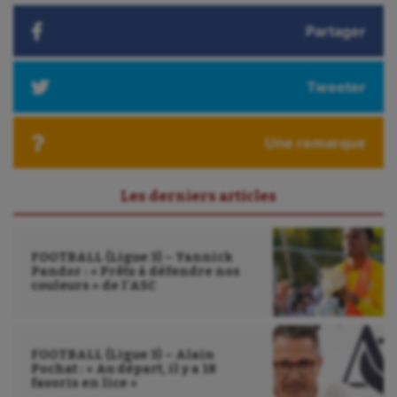
Partager
Tweeter
Une remarque
Les derniers articles
FOOTBALL (Ligue 3) – Yannick
Pandor : « Prêts à défendre nos
couleurs » de l’ASC
FOOTBALL (Ligue 3) – Alain
Pochat : « Au départ, il y a 18
favoris en lice »