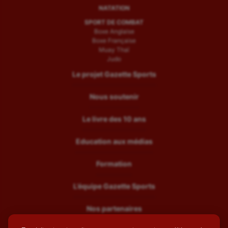
NATATION
SPORT DE COMBAT
Boxe Anglaise
Boxe Française
Muay Thaï
Judo
Le projet Gazette Sports
Nous soutenir
Le livre des 10 ans
Education aux médias
Formation
L’équipe Gazette Sports
Nos partenaires