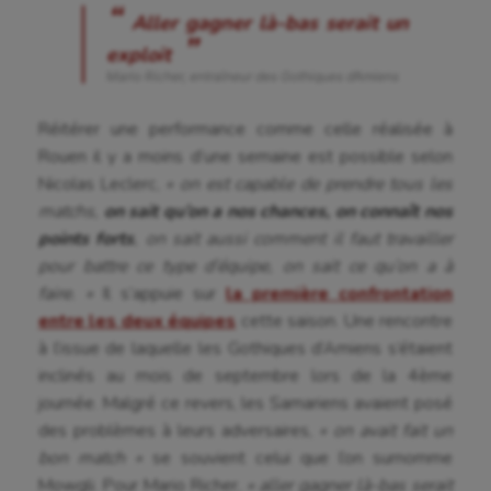
Aller gagner là-bas serait un
exploit
Mario Richer, entraîneur des Gothiques d’Amiens
Réitérer une performance comme celle réalisée à
Rouen il y a moins d’une semaine est possible selon
Nicolas Leclerc,
« on est capable de prendre tous les
matchs,
on sait qu’on a nos chances, on connaît nos
points forts
, on sait aussi comment il faut travailler
pour battre ce type d’équipe, on sait ce qu’on a à
faire. »
Il s’appuie sur
la première confrontation
entre les deux équipes
cette saison. Une rencontre
à l’issue de laquelle les Gothiques d’Amiens s’étaient
Aéronautique
inclinés au mois de septembre lors de la 4ème
journée. Malgré ce revers, les Samariens avaient posé
Athlétisme
des problèmes à leurs adversaires,
« on avait fait un
bon match »
se souvient celui que l’on surnomme
Auto
Mowgli. Pour Mario Richer,
« aller gagner là-bas serait