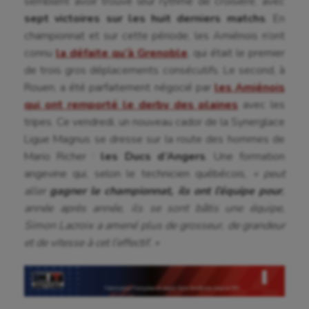
semblent avoir trouvé leur rythme de croisière, avec
sept victoires sur les huit derniers matchs
. En
championnat et sur cette période, les Amiénois n’ont
connu
la défaite qu’à Grenoble
, qui était le premier
de trois gros déplacements consécutifs. Le second, à
Rouen, a été parfaitement négocié par
les Amiénois
qui ont remporté le derby des plaines
avec les
tripes. Ce vendredi, un nouveau cador de la Synerglace
Ligue Magnus se dresse sur la route des hommes de
Mario Richer :
les Ducs d’Angers
. Une formation
angevine qui, selon le technicien québécois,
« peut
aller
gagner le championnat, ils ont l’équipe pour
,
année après année, ils se sont bâtis une équipe,
Simon Lacroix a amené plus de grosseur, de grandeur
et de vitesse à cet l’effectif. »