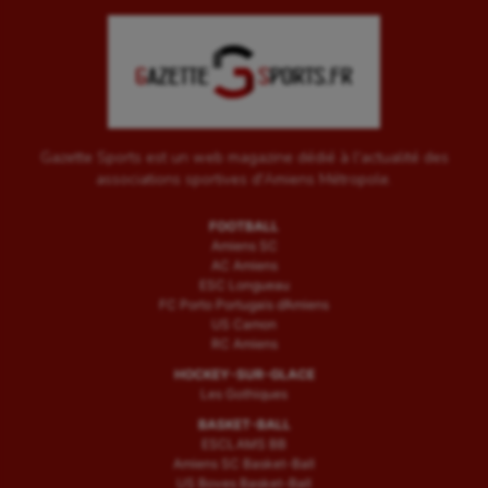
Gazette Sports est un web magazine dédié à l'actualité des
associations sportives d'Amiens Métropole.
FOOTBALL
Amiens SC
AC Amiens
ESC Longueau
FC Porto Portugais d’Amiens
US Camon
RC Amiens
HOCKEY-SUR-GLACE
Les Gothiques
BASKET-BALL
ESCLAMS BB
Amiens SC Basket-Ball
US Boves Basket-Ball