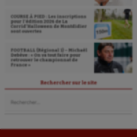
COURSE À PIED : Les inscriptions
pour l’édition 2026 de La
Corrid’Halloween de Montdidier
sont ouvertes
FOOTBALL (Régional 1) – Michaël
Debève : « On va tout faire pour
retrouver le championnat de
France »
Rechercher sur le site
Rechercher :