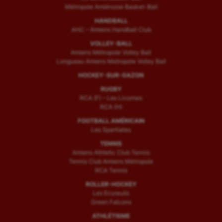
Métropole Amiénoise Basket-Ball
HANDBALL
AHC – Amiens Handball Club
VOLLEY-BALL
Amiens Métropole Volley Ball
Longueau Amiens Metropole Volley Ball
HOCKEY-SUR-GAZON
RUGBY
RCA (F) – Les Licornes
RCA (H)
FOOTBALL AMÉRICAIN
Les Spartiates
TENNIS
Amiens Athletic Club Tennis
Tennis Club Amiens Métropole
RCA Tennis
ROLLER-HOCKEY
Les Ecureuils
Green Falcons
ATHLÉTISME