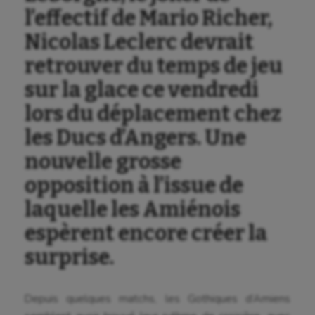
l’effectif de Mario Richer,
Nicolas Leclerc devrait
retrouver du temps de jeu
sur la glace ce vendredi
lors du déplacement chez
les Ducs d’Angers. Une
nouvelle grosse
opposition à l’issue de
laquelle les Amiénois
espèrent encore créer la
surprise.
Depuis quelques matchs, les Gothiques d’Amiens