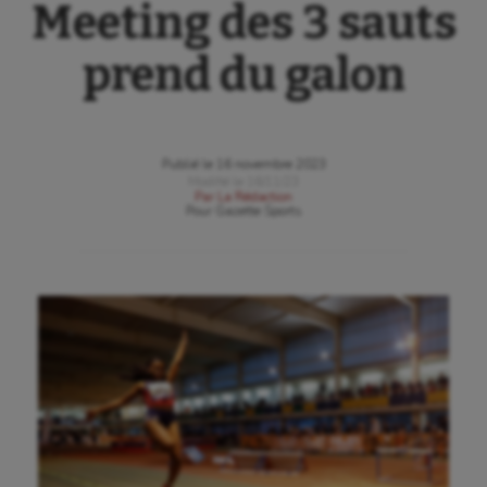
Meeting des 3 sauts
prend du galon
Publié le
16 novembre 2023
Modifié le
16/11/23
Par
La Rédaction
Pour
Gazette Sports