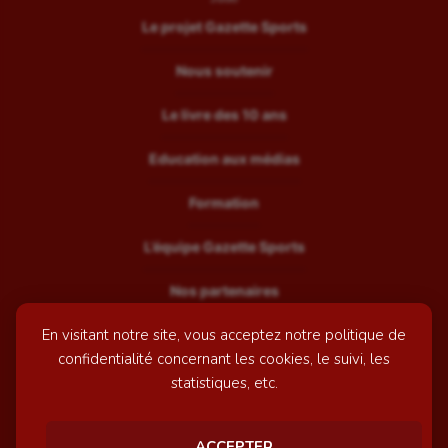
Le projet Gazette Sports
Nous soutenir
Le livre des 10 ans
Education aux médias
Formation
L’équipe Gazette Sports
Nos partenaires
En visitant notre site, vous acceptez notre politique de
Recrutement
confidentialité concernant les cookies, le suivi, les
Mentions légales
statistiques, etc.
Contactez-nous
ACCEPTER