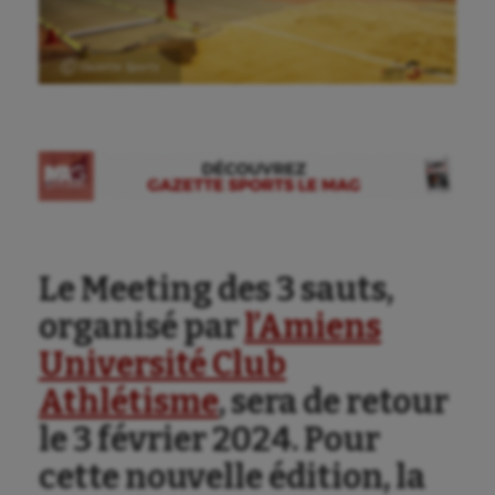
Ⓒ Gazette Sports
Le Meeting des 3 sauts,
Aéronautique
organisé par
l’Amiens
Athlétisme
Université Club
Athlétisme
, sera de retour
Auto
le 3 février 2024. Pour
Aviron
cette nouvelle édition, la
Balle à la main