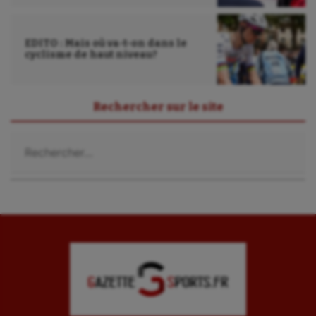
Sport-entreprise
EDITO : Mais où va-t-on dans le
Sport-santé
cyclisme de haut niveau?
Tir
Rechercher sur le site
Tir à l'arc
Rechercher :
Triathlon
Ultimate frisbee
UNSS
Voile
Wakeboard
Water-polo