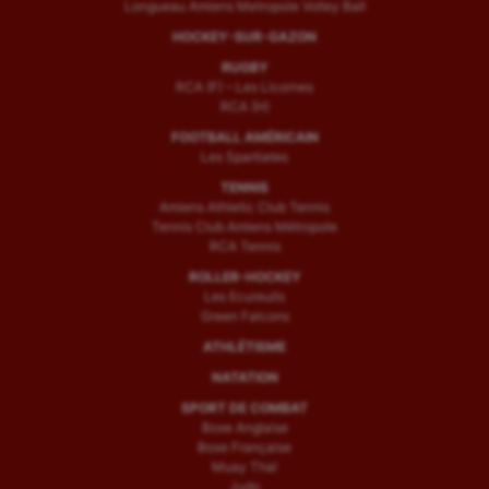
Longueau Amiens Metropole Volley Ball
HOCKEY-SUR-GAZON
RUGBY
RCA (F) – Les Licornes
RCA (H)
FOOTBALL AMÉRICAIN
Les Spartiates
TENNIS
Amiens Athletic Club Tennis
Tennis Club Amiens Métropole
RCA Tennis
ROLLER-HOCKEY
Les Ecureuils
Green Falcons
ATHLÉTISME
NATATION
SPORT DE COMBAT
Boxe Anglaise
Boxe Française
Muay Thaï
Judo