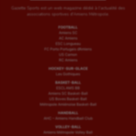
Gazette Sports est un web magazine dédié à l'actualité des
associations sportives d'Amiens Métropole.
FOOTBALL
Amiens SC
AC Amiens
ESC Longueau
FC Porto Portugais d’Amiens
US Camon
RC Amiens
HOCKEY-SUR-GLACE
Les Gothiques
BASKET-BALL
ESCLAMS BB
Amiens SC Basket-Ball
US Boves Basket-Ball
Métropole Amiénoise Basket-Ball
HANDBALL
AHC – Amiens Handball Club
VOLLEY-BALL
Amiens Métropole Volley Ball