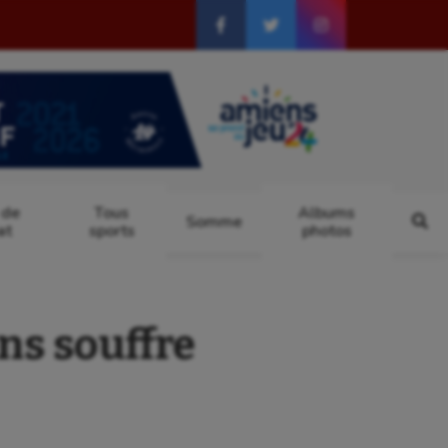
 de
Tous
Albums
Somme
at
sports
photos
ns souffre