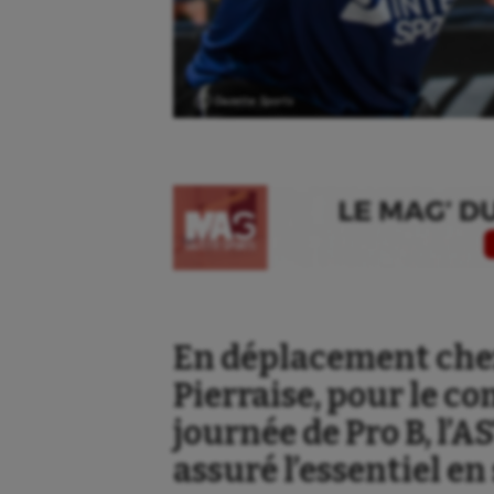
Ⓒ Gazette Sports
En déplacement chez
Pierraise, pour le c
journée de Pro B, l’A
Aéronautique
Dan
assuré l’essentiel en