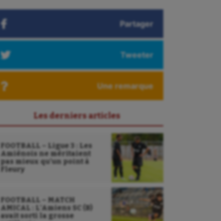
Partager
Tweeter
Une remarque
Les derniers articles
FOOTBALL – Ligue 3 : Les
Amiénois ne méritaient
pas mieux qu’un point à
Fleury
FOOTBALL – MATCH
AMICAL : L’Amiens SC (B)
avait sorti la grosse