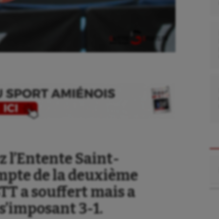
 l’Entente Saint-
Re
ompte de la deuxième
STT a souffert mais a
se
Kayak-polo
 s’imposant 3-1.