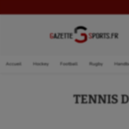
Rechercher :
Accueil
Hockey
Football
Rugby
Handba
TENNIS DE