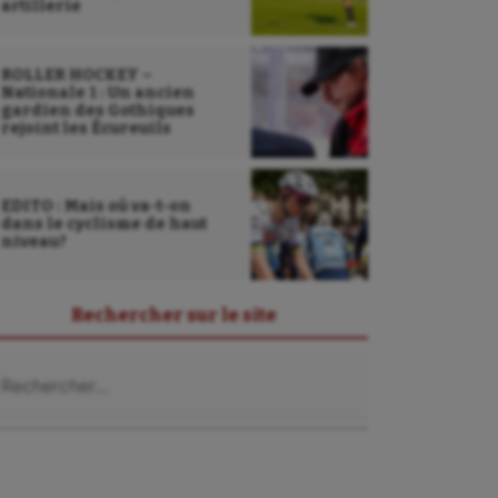
artillerie
ROLLER HOCKEY –
Nationale 1 : Un ancien
gardien des Gothiques
rejoint les Écureuils
EDITO : Mais où va-t-on
dans le cyclisme de haut
niveau?
Rechercher sur le site
chercher :
Sarbacane