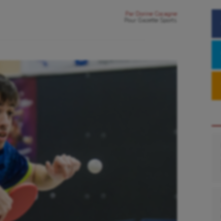
Par
Dorine Cocagne
Pour
Gazette Sports