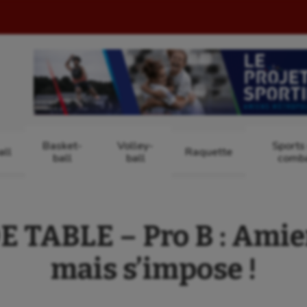
Basket-
Volley-
Sports
ll
Raquette
ball
ball
comb
 TABLE – Pro B : Amie
mais s’impose !