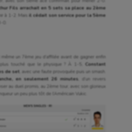
r, avec son 5ème ace confirmait pour mener 2-0.
thur Fils arrachait en 5 sets sa place au 2ème
nir à 1-2. Mais
il cédait son service pour la 5ème
3-0.
t même un 7ème jeu d’affilée avant de gagner enfin
l plus touché que le physique ? À 1-5,
Constant
es de set
, avec une faute provoquée puis un smash.
che, en seulement 26 minutes
, d’un revers
ser au duel promis, au 2ème tour, avec son glorieux
queur un peu plus tôt de l’Américain Vukic.