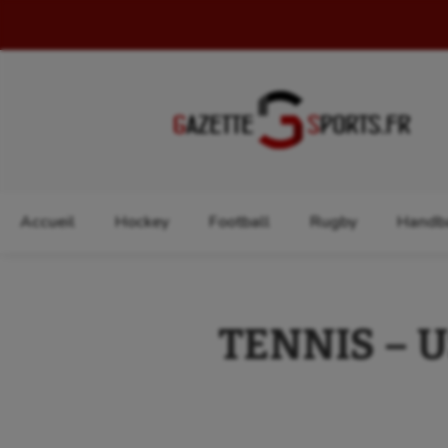
Rechercher :
Accueil
Hockey
Football
Rugby
Handba
TENNIS – U