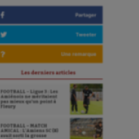
Partager
Tweeter
Une remarque
Les derniers articles
FOOTBALL – Ligue 3 : Les
Amiénois ne méritaient
pas mieux qu’un point à
Fleury
FOOTBALL – MATCH
AMICAL : L’Amiens SC (B)
avait sorti la grosse