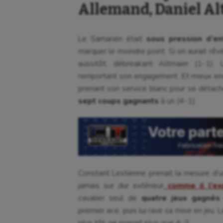
Allemand, Daniel Al
Le Samarien était
sous pression d’en
marquer le moindre point. Si on aurait rê
aussitôt, débreakant Altmaier (1-1).
remportant son engagement. Et mieux en
prenant son service blanc pour se détach
sept coups gagnants
à un (4-1).
Constant Lestienne prenait la mesure d’un 
jamais sur dur extérieur
comme il l’exp
cavalier seul de
quatre jeux gagnés 
premier ace, puis lui ravir sa mise en jeu. 