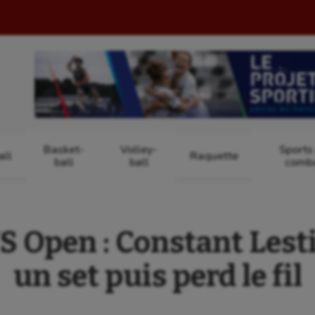
Basket-
Volley-
Sports
ll
Raquette
ball
ball
comb
S Open : Constant Lest
un set puis perd le fil