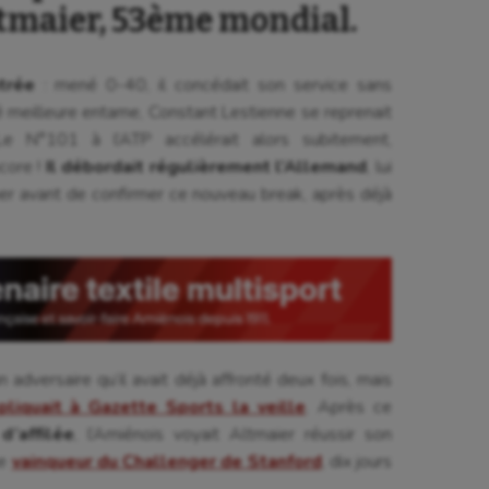
tmaier, 53ème mondial.
trée
: mené 0-40, il concédait son service sans
vé meilleure entame, Constant Lestienne se reprenait
 Le N°101 à l’ATP accélérait alors subitement,
core !
Il débordait régulièrement l’Allemand
, lui
er avant de confirmer ce nouveau break, après déjà
adversaire qu’il avait déjà affronté deux fois, mais
liquait à Gazette Sports la veille
. Après ce
d’affilée
, l’Amiénois voyait Altmaier réussir son
Le
vainqueur du Challenger de Stanford
, dix jours