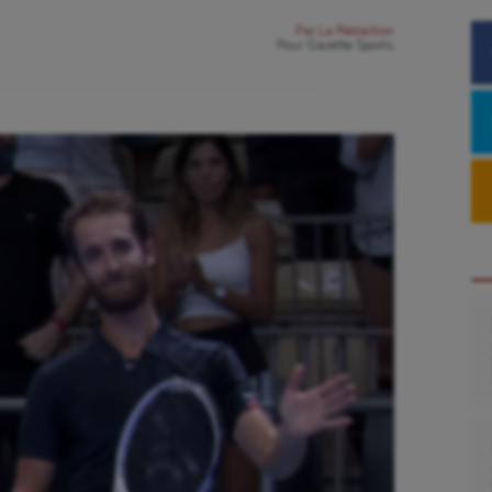
Par
La Rédaction
Pour
Gazette Sports