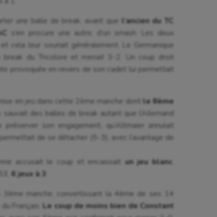
 à 1.
arter une balle de break, avant que
l’ancien du TC
AC
s’en procure une autre, d’un smash. Les deux
et cela leur souriait généralement. Le Germanique
break du Tricolore et menait 3-2. Un coup droit
te provoquée en revers de son cadet lui permettait
 sa mise en jeu dans cette 2ème manche dont
le 8ème
is sauvait des balles de break autant que l’Allemand
 préserver son engagement, qu’Altmaier annulait
 permettait de se détacher (5-3), avec l’avantage de
enne accusait le coup et encaissait
un jeu blanc
.
53,
6 jeux à 3
.
 la 3ème manche, convertissant la 4ème de ses 14
 du Français.
Le coup de moins bien de Constant