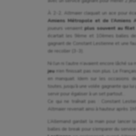
avec un service gagnant pour mener 2 jeux
À 2-2, Altmaier claquait un ace pour éc
Amiens Métropole et de l’Amiens 
joueurs venaient
plus souvent au filet
écartait les 9ème et 10èmes balles de 
gagnant de Constant Lestienne et une fau
de recoller (3-3).
Ni l’un ni l’autre n’avaient encore lâché
jeu
n’en finissait pas non plus. Le França
en manquait. Idem sur les occasions de
toutes, jusqu’à une volée gagnante qui lui
servir pour égaliser à un set partout…
Ce qui ne traînait pas : Constant Lesti
Altmaier revenait ainsi à hauteur après 1h
L’Allemand gardait la main pour lancer
balles de break pour s’emparer du service