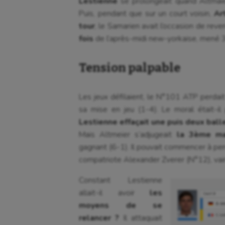
Lestienne
se prolongeait quand Altmaie
Puis, pendant que sur un court voisin,
Ar
tour
, le Samarien avait l’occasion de reve
fois
de l’après-midi new-yorkaise, mené 
Tension palpable
Les jeux défilaient, le N°101 ATP perdai
sa mise en jeu (1-4). Le moral était-i
Lestienne effaçait une puis deux ball
Mais Altmeier s’adjugeait
la 3ème man
gagnant (6-1). Il pouvait commencer à pen
compatriote Alexander Zverer (N°12), vain
Constant Lestienne
allait-il avoir
les
moyens de se
relancer ?
Il attaquait