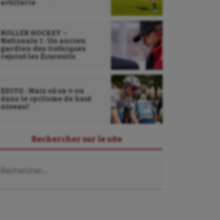
artillerie
ROLLER HOCKEY –
Nationale 1 : Un ancien
gardien des Gothiques
rejoint les Écureuils
EDITO : Mais où va-t-on
dans le cyclisme de haut
niveau?
Rechercher sur le site
chercher :