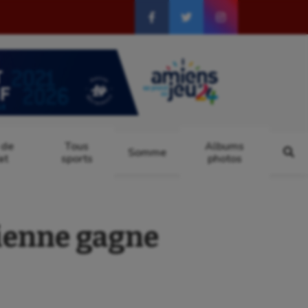
 de
Tous
Albums
Somme
at
sports
photos
ienne gagne