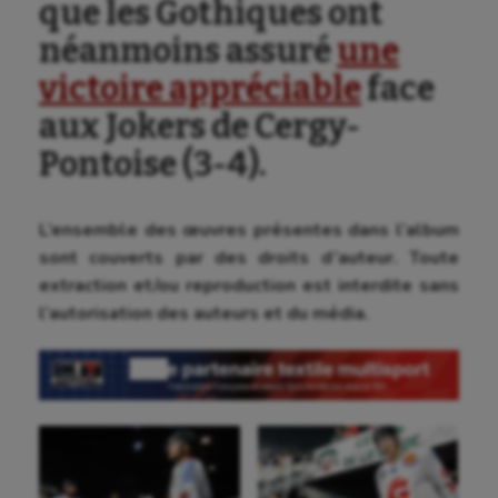
que les Gothiques ont
néanmoins assuré
une
victoire appréciable
face
aux Jokers de Cergy-
Pontoise (3-4).
L’ensemble des œuvres présentes dans l’album
sont couverts par des droits d’auteur. Toute
extraction et/ou reproduction est interdite sans
l’autorisation des auteurs et du média.