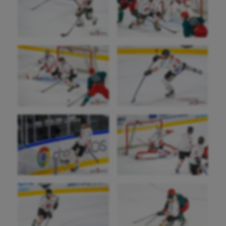
Billard
Boules lyonnaises
Canoë-kayak
Cerf Volant
Cheerleading
Course à pied
Crossfit
Cyclisme
Danse
Equitation
Escalade
Escrime