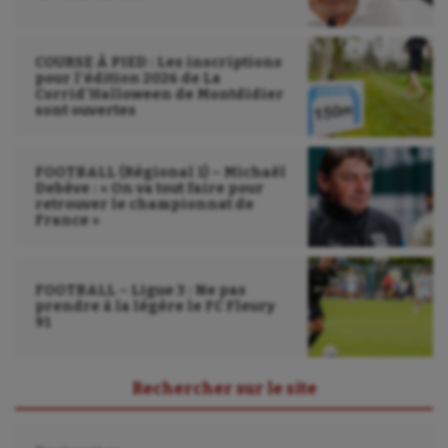
COURSE À PIED : Les inscriptions
pour l’édition 2026 de La
Corrid’Halloween de Montdidier
sont ouvertes
FOOTBALL (Régional 1) – Michaël
Debève : « On va tout faire pour
retrouver le championnat de
France »
FOOTBALL – Ligue 3 : Ne pas
prendre à la légère le FC Fleury
91
Rechercher sur le site
Rechercher :