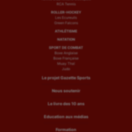
RCA Tennis
ROLLER-HOCKEY
Les Ecureuils
Green Falcons
ATHLÉTISME
NATATION
SPORT DE COMBAT
Boxe Anglaise
Boxe Française
Muay Thaï
Judo
Le projet Gazette Sports
Nous soutenir
Le livre des 10 ans
Education aux médias
Formation