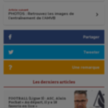
:
l'article
Article suivant
PHOTOS : Retrouvez les images de
Article
l’entraînement de l’AMVB
suivant
:
Partager
Tweeter
Une remarque
Les derniers articles
FOOTBALL (Ligue 3) : ASC, Alain
Pochat « Au départ, il y a 18
favoris en lice »