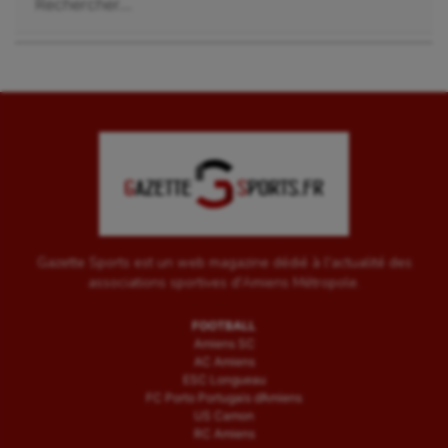
Gazette Sports est un web magazine dédié à l'actualité des
associations sportives d'Amiens Métropole.
FOOTBALL
Amiens SC
AC Amiens
ESC Longueau
FC Porto Portugais d’Amiens
US Camon
RC Amiens