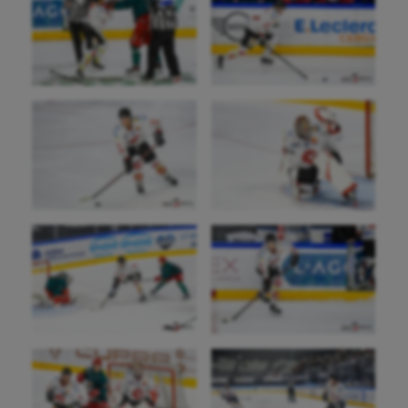
Pétanque
Plongée
Randonnée / Marche
Roller-derby
Sarbacane
Sauvetage sportif
Sport adapté
Sport handicap
Sport santé
Sport-entreprise
Sport-santé