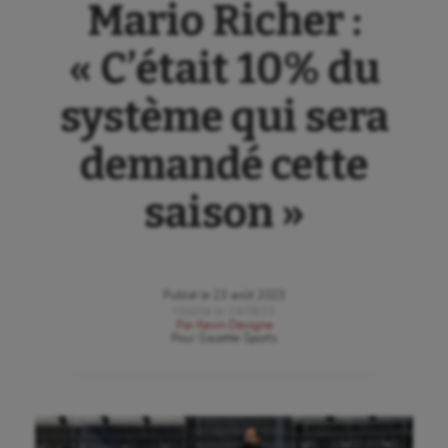
Mario Richer :
« C’était 10% du
système qui sera
demandé cette
saison »
Publié le
23 août 2023
Modifié le
24/08/23
Par
Kevin Devigne
Pour
Gazette Sports