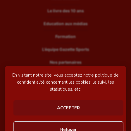
Le livre des 10 ans
Education aux médias
Formation
L’équipe Gazette Sports
Nos partenaires
En visitant notre site, vous acceptez notre politique de
Recrutement
confidentialité concernant les cookies, le suivi, les
Mentions légales
statistiques, etc.
Contactez-nous
ACCEPTER
© GazetteSports - 2026 | Site internet réalisé par
l'agence
Refuser