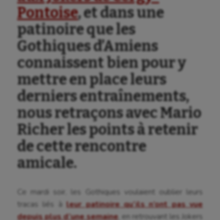
Pontoise
, et dans une
patinoire que les
Gothiques d’Amiens
connaissent bien pour y
mettre en place leurs
derniers entraînements,
nous retraçons avec Mario
Aéronautique
Richer les points à retenir
Athlétisme
de cette rencontre
Auto
amicale.
Aviron
Ce mardi soir, les Gothiques voulaient oublier leurs
Balle à la main
tracas liés à
leur patinoire qu’ils n’ont pas vue
Ballon au poing
depuis plus d’une semaine
, en retrouvant les Jokers