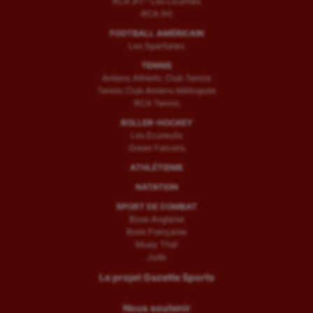
RCA (F) – Les Licornes
RCA (H)
FOOTBALL AMÉRICAIN
Les Spartiates
TENNIS
Amiens Athletic Club Tennis
Tennis Club Amiens Métropole
RCA Tennis
ROLLER-HOCKEY
Les Ecureuils
Green Falcons
ATHLÉTISME
NATATION
SPORT DE COMBAT
Boxe Anglaise
Boxe Française
Muay Thaï
Judo
Le projet Gazette Sports
Nous soutenir