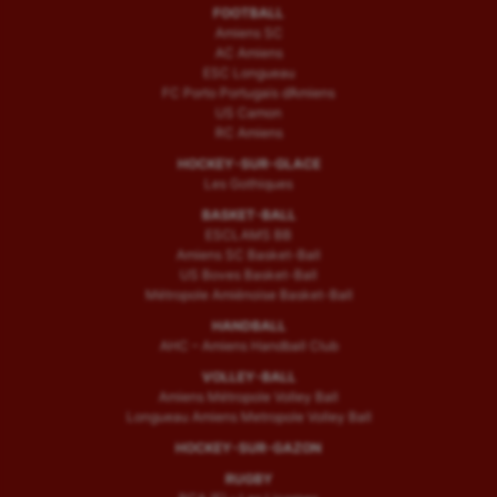
FOOTBALL
Amiens SC
AC Amiens
ESC Longueau
FC Porto Portugais d’Amiens
US Camon
RC Amiens
HOCKEY-SUR-GLACE
Les Gothiques
BASKET-BALL
ESCLAMS BB
Amiens SC Basket-Ball
US Boves Basket-Ball
Métropole Amiénoise Basket-Ball
HANDBALL
AHC – Amiens Handball Club
VOLLEY-BALL
Amiens Métropole Volley Ball
Longueau Amiens Metropole Volley Ball
HOCKEY-SUR-GAZON
RUGBY