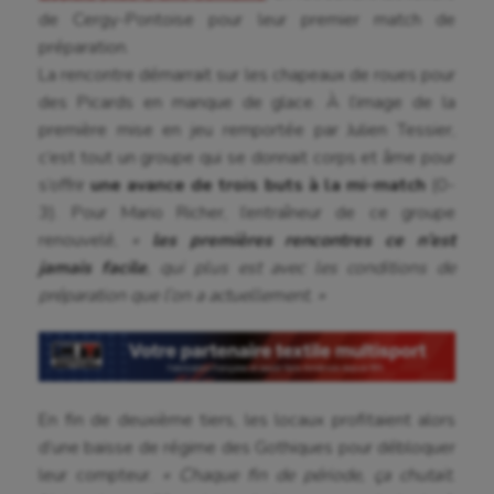
de Cergy-Pontoise pour leur premier match de
Baseball
préparation.
La rencontre démarrait sur les chapeaux de roues pour
Billard
des Picards en manque de glace. À l’image de la
Boules lyonnaises
première mise en jeu remportée par Julien Tessier,
c’est tout un groupe qui se donnait corps et âme pour
Canoë-kayak
s’offrir
une avance de trois buts à la mi-match
(0-
Cerf Volant
3). Pour Mario Richer, l’entraîneur de ce groupe
renouvelé,
«
les premières rencontres ce n’est
Cheerleading
jamais facile
, qui plus est avec les conditions de
préparation que l’on a actuellement. »
Course à pied
Crossfit
Cyclisme
En fin de deuxième tiers, les locaux profitaient alors
Danse
d’une baisse de régime des Gothiques pour débloquer
leur compteur.
« Chaque fin de période, ça chutait.
Equitation