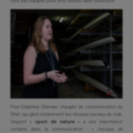
sont pas équipés pour être utilisés dans l’obscurité.
Sport adapté
Sport handicap
Sport santé
Sport-entreprise
Sport-santé
Tir
Tir à l'arc
Triathlon
Ultimate frisbee
Pour Delphine Dhenain, chargée de communication du
UNSS
SNA, qui gère notamment les réseaux sociaux du club,
l’aspect «
sport de nature
» a une importance
Voile
certaine dans la communication :
« J’essaye de