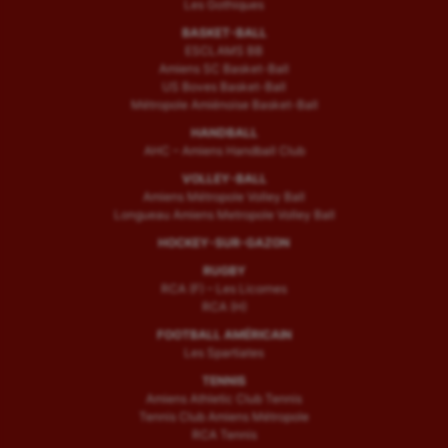
Les Gothiques
BASKET-BALL
ESCLAMS BB
Amiens SC Basket-Ball
US Boves Basket-Ball
Métropole Amiénoise Basket-Ball
HANDBALL
AHC – Amiens Handball Club
VOLLEY-BALL
Amiens Métropole Volley Ball
Longueau Amiens Metropole Volley Ball
HOCKEY-SUR-GAZON
RUGBY
RCA (F) – Les Licornes
RCA (H)
FOOTBALL AMÉRICAIN
Les Spartiates
TENNIS
Amiens Athletic Club Tennis
Tennis Club Amiens Métropole
RCA Tennis