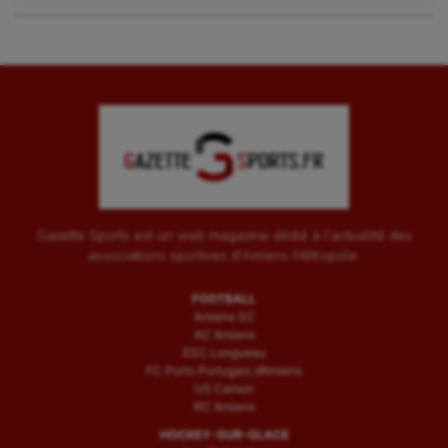
Gazette Sports est un web magazine dédié à l'actualité des
associations sportives d'Amiens Métropole.
FOOTBALL
Amiens SC
AC Amiens
ESC Longueau
FC Porto Portugais d’Amiens
US Camon
RC Amiens
HOCKEY-SUR-GLACE