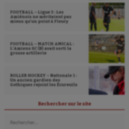
FOOTBALL – Ligue 3 : Les
Amiénois ne méritaient pas
mieux qu’un point à Fleury
FOOTBALL – MATCH AMICAL :
L’Amiens SC (B) avait sorti la
grosse artillerie
ROLLER HOCKEY – Nationale 1 :
Un ancien gardien des
Gothiques rejoint les Écureuils
Rechercher sur le site
Rechercher :