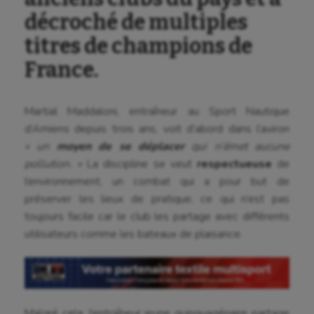
décroché de multiples
titres de champions de
France.
Martial Maddaloni, entraîneur au Sport Nautique
d’Amiens depuis trois ans, voit d’abord dans l’aviron
« un
moyen de se déplacer
qui n’émet aucune
pollution. »
La discipline se veut
respectueuse
de
l’environnement, un combat qui a pour but de
préserver les lieux de pratique, ce qui n’est pas
toujours facile car le club les partage avec différents
utilisateurs comme les bateaux de plaisance.
Malgré cela, l’entraîneur jeune quinquagénaire partage