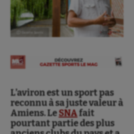
Ⓒ Gazette Sports
L’aviron est un sport pas
reconnu à sa juste valeur à
Amiens. Le
SNA
fait
pourtant partie des plus
anciens clubs du pays et a