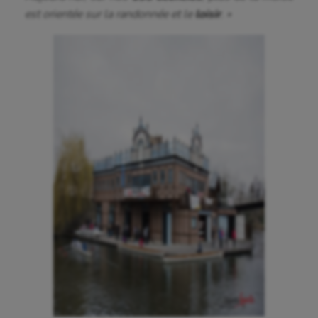
Auto
est orientée sur la randonnée et le
loisir
. »
Aviron
Balle à la main
Ballon au poing
Baseball
Billard
Boules lyonnaises
Canoë-kayak
Cerf Volant
Cheerleading
Course à pied