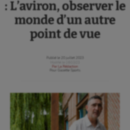
: L’aviron, observer le
monde d’un autre
point de vue
Publié le
20 juillet 2023
Modifié le
16/10/23
Par
La Rédaction
Pour
Gazette Sports