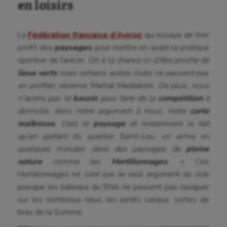
en loisirs
La
Fédération française d’Aviron
qui essaye de tirer
profit des
paysages
pour mettre en avant la pratique
sportive de l’aviron.
On a la chance ici d’être proche de
lieux verts
mais certains autres clubs ne peuvent pas
en profiter
, observe Martial Maddaloni
. De plus, nous
n’avons pas le
bassin
pour faire de la
compétition
à
domicile, donc notre argument à nous, notre
carte
maîtresse
, c’est le
paysage
et notamment le fait
qu’en partant du quartier Saint-Leu, on arrive en
quelques minutes dans des paysages de
pleine
nature
comme les
Hortillonnages
. »
. Ces
Hortillonnages ne sont pas le seul argument du club
puisque les bateaux du SNA ne peuvent pas naviguer
sur les nombreux rieux, les petits canaux, sortes de
bras de la Somme.