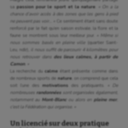
sa
passion pour le sport et la nature
.
« On a la
chance d’avoir accès à des zones que les gens à pied
ne peuvent pas voir… »
Ce sentiment étant sans doute
renforcé par le fait qu’en saison estivale, la flore et la
faune se montrent sous leur meilleur jour.
« Même si
nous sommes basés en pleine ville
(quartier Saint-
Leu, ndlr)
, il nous suffit de parcourir 4 kilomètres pour
nous retrouver dans
des lieux calmes, à partir de
Camon
. »
La recherche du
calme
étant présente comme dans
de nombreux sports de
nature
, on comprend que cela
soit l’une des
motivations
des pratiquants.
« De
nombreuses
randonnées
sont organisées également,
notamment au
Mont-Blanc
ou alors en
pleine mer
,
c’est la Fédération qui organise. »
Un licencié sur deux pratique