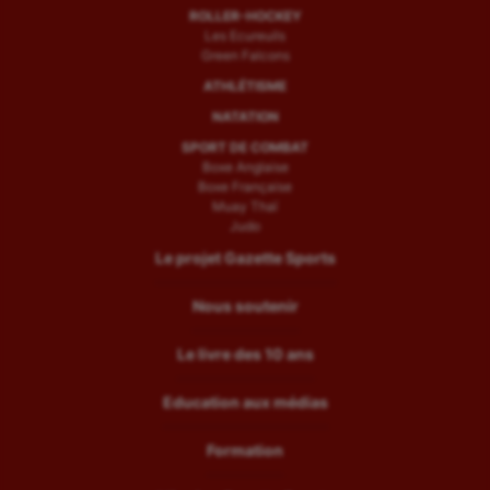
ROLLER-HOCKEY
Les Ecureuils
Green Falcons
ATHLÉTISME
NATATION
SPORT DE COMBAT
Boxe Anglaise
Boxe Française
Muay Thaï
Judo
Le projet Gazette Sports
Nous soutenir
Le livre des 10 ans
Education aux médias
Formation