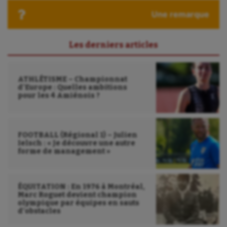
Roller-derby
Une remarque
Sarbacane
Les derniers articles
Sauvetage sportif
Sport adapté
ATHLÉTISME – Championnat
d’Europe : Quelles ambitions
Sport handicap
pour les 4 Amiénois ?
Sport santé
Sport-entreprise
FOOTBALL (Régional 1) – Julien
Ielsch : « Je découvre une autre
Sport-santé
forme de management »
Tir
ÉQUITATION : En 1976 à Montréal,
Tir à l'arc
Marc Roguet devient champion
olympique par équipes en sauts
Triathlon
d’obstacles