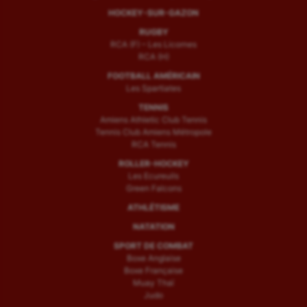
HOCKEY-SUR-GAZON
RUGBY
RCA (F) – Les Licornes
RCA (H)
FOOTBALL AMÉRICAIN
Les Spartiates
TENNIS
Amiens Athletic Club Tennis
Tennis Club Amiens Métropole
RCA Tennis
ROLLER-HOCKEY
Les Ecureuils
Green Falcons
ATHLÉTISME
NATATION
SPORT DE COMBAT
Boxe Anglaise
Boxe Française
Muay Thaï
Judo