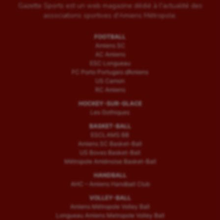
Gazette Sports est un web magazine dédié à l'actualité des
associations sportives d'Amiens Métropole.
FOOTBALL
Amiens SC
AC Amiens
ESC Longueau
FC Porto Portugais d’Amiens
US Camon
RC Amiens
HOCKEY-SUR-GLACE
Les Gothiques
BASKET-BALL
ESCLAMS BB
Amiens SC Basket-Ball
US Boves Basket-Ball
Métropole Amiénoise Basket-Ball
HANDBALL
AHC – Amiens Handball Club
VOLLEY-BALL
Amiens Métropole Volley Ball
Longueau Amiens Metropole Volley Ball