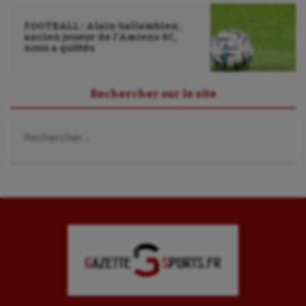
Ultimate frisbee
FOOTBALL : Alain Sallembien,
UNSS
ancien joueur de l’Amiens SC,
nous a quittés
Voile
Wakeboard
Rechercher sur le site
Water-polo
Rechercher :