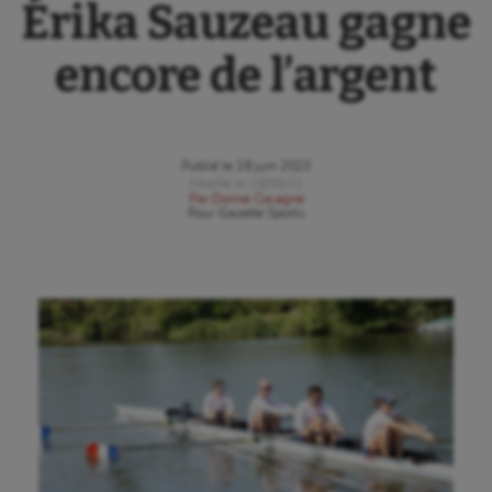
Érika Sauzeau gagne
encore de l’argent
Publié le
18 juin 2023
Modifié le
18/06/23
Par
Dorine Cocagne
Pour
Gazette Sports