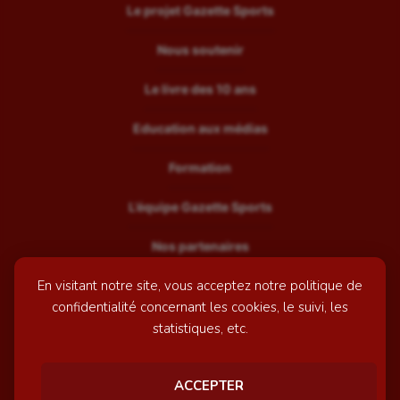
Le projet Gazette Sports
Nous soutenir
Le livre des 10 ans
Education aux médias
Formation
L’équipe Gazette Sports
Nos partenaires
En visitant notre site, vous acceptez notre politique de
Recrutement
confidentialité concernant les cookies, le suivi, les
Mentions légales
statistiques, etc.
Contactez-nous
ACCEPTER