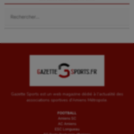
Rechercher :
Gazette Sports est un web magazine dédié à l'actualité des
associations sportives d'Amiens Métropole.
FOOTBALL
Amiens SC
AC Amiens
ESC Longueau