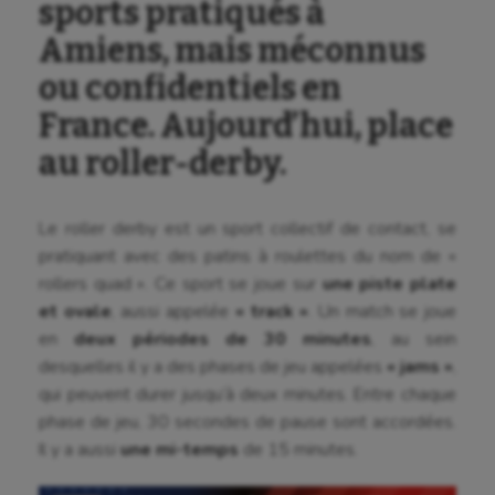
sports pratiqués à
Amiens, mais méconnus
ou confidentiels en
France. Aujourd’hui, place
au roller-derby.
Le roller derby est un sport collectif de contact, se
pratiquant avec des patins à roulettes du nom de «
rollers quad ». Ce sport se joue sur
une piste plate
et ovale
, aussi appelée
« track »
. Un match se joue
en
deux périodes de 30 minutes
, au sein
desquelles il y a des phases de jeu appelées
« jams »
,
qui peuvent durer jusqu’à deux minutes. Entre chaque
phase de jeu, 30 secondes de pause sont accordées.
Il y a aussi
une mi-temps
de 15 minutes.
Aéronautique