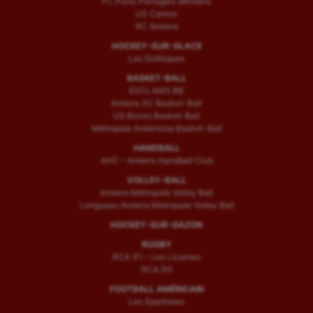
FC Porto Portugais d’Amiens
US Camon
RC Amiens
HOCKEY-SUR-GLACE
Les Gothiques
BASKET-BALL
ESCLAMS BB
Amiens SC Basket-Ball
US Boves Basket-Ball
Métropole Amiénoise Basket-Ball
HANDBALL
AHC – Amiens Handball Club
VOLLEY-BALL
Amiens Métropole Volley Ball
Longueau Amiens Metropole Volley Ball
HOCKEY-SUR-GAZON
RUGBY
RCA (F) – Les Licornes
RCA (H)
FOOTBALL AMÉRICAIN
Les Spartiates