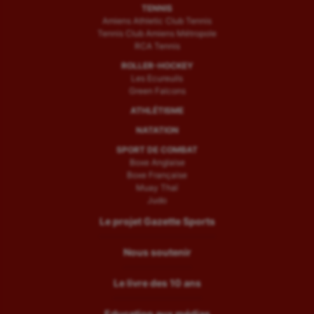
TENNIS
Amiens Athletic Club Tennis
Tennis Club Amiens Métropole
RCA Tennis
ROLLER-HOCKEY
Les Ecureuils
Green Falcons
ATHLÉTISME
NATATION
SPORT DE COMBAT
Boxe Anglaise
Boxe Française
Muay Thaï
Judo
Le projet Gazette Sports
Nous soutenir
Le livre des 10 ans
Education aux médias