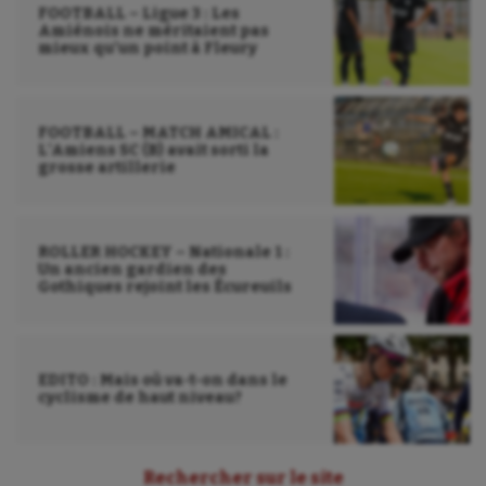
FOOTBALL – Ligue 3 : Les
Voile
Amiénois ne méritaient pas
mieux qu’un point à Fleury
Wakeboard
Water-polo
FOOTBALL – MATCH AMICAL :
L’Amiens SC (B) avait sorti la
grosse artillerie
ROLLER HOCKEY – Nationale 1 :
Un ancien gardien des
Gothiques rejoint les Écureuils
EDITO : Mais où va-t-on dans le
cyclisme de haut niveau?
Rechercher sur le site