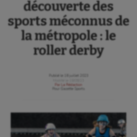
découverte des
sports méconnus de
la métropole : le
roller derby
Publié le
18 juillet 2023
Modifié le
18/08/23
Par
La Rédaction
Pour
Gazette Sports