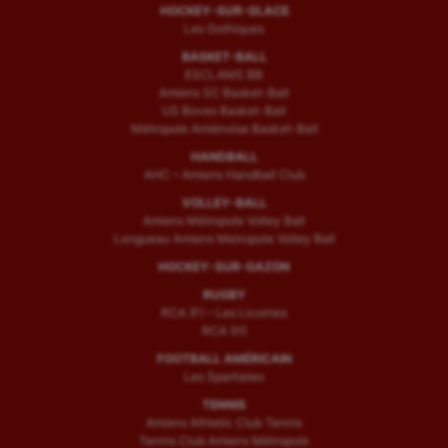
HOCKEY-SUR-GLACE
Les Gothiques
BASKET-BALL
ESCLAMS BB
Amiens SC Basket-Ball
US Boves Basket-Ball
Métropole Amiénoise Basket-Ball
HANDBALL
AHC – Amiens Handball Club
VOLLEY-BALL
Amiens Métropole Volley Ball
Longueau Amiens Metropole Volley Ball
HOCKEY-SUR-GAZON
RUGBY
RCA (F) – Les Licornes
RCA (H)
FOOTBALL AMÉRICAIN
Les Spartiates
TENNIS
Amiens Athletic Club Tennis
Tennis Club Amiens Métropole