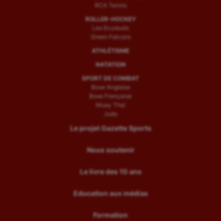
RCA Tennis
ROLLER-HOCKEY
Les Ecureuils
Green Falcons
ATHLÉTISME
NATATION
SPORT DE COMBAT
Boxe Anglaise
Boxe Française
Muay Thaï
Judo
Le projet Gazette Sports
Nous soutenir
Le livre des 10 ans
Education aux médias
Formation