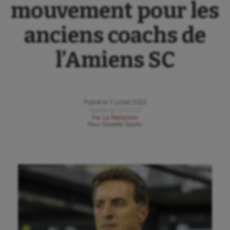
mouvement pour les
anciens coachs de
l’Amiens SC
Publié le
7 juillet 2023
Modifié le
07/07/23
Par
La Rédaction
Pour
Gazette Sports