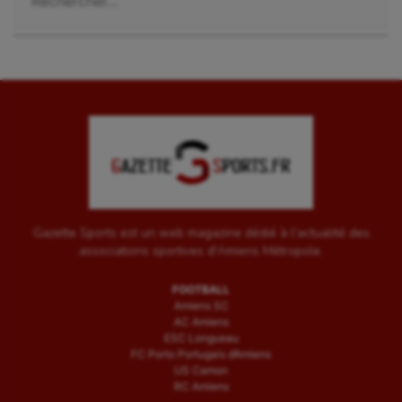
Gazette Sports est un web magazine dédié à l'actualité des
associations sportives d'Amiens Métropole.
FOOTBALL
Amiens SC
AC Amiens
ESC Longueau
FC Porto Portugais d’Amiens
US Camon
RC Amiens