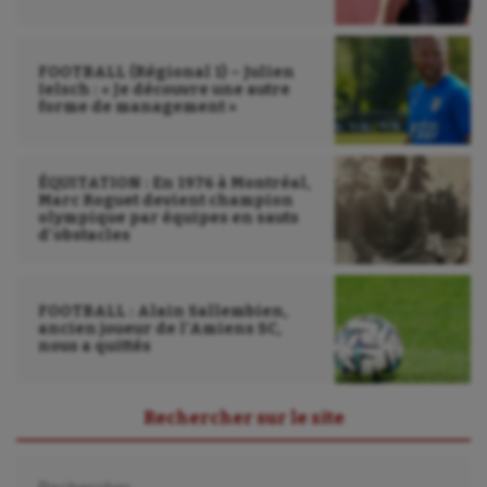
Wakeboard
Water-polo
FOOTBALL (Régional 1) – Julien
Ielsch : « Je découvre une autre
forme de management »
ÉQUITATION : En 1976 à Montréal,
Marc Roguet devient champion
olympique par équipes en sauts
d’obstacles
FOOTBALL : Alain Sallembien,
ancien joueur de l’Amiens SC,
nous a quittés
Rechercher sur le site
Rechercher :