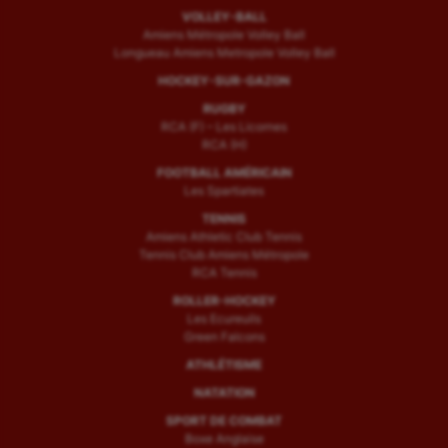
VOLLEY-BALL
Amiens Métropole Volley Ball
Longueau Amiens Metropole Volley Ball
HOCKEY-SUR-GAZON
RUGBY
RCA (F) – Les Licornes
RCA (H)
FOOTBALL AMÉRICAIN
Les Spartiates
TENNIS
Amiens Athletic Club Tennis
Tennis Club Amiens Métropole
RCA Tennis
ROLLER-HOCKEY
Les Ecureuils
Green Falcons
ATHLÉTISME
NATATION
SPORT DE COMBAT
Boxe Anglaise