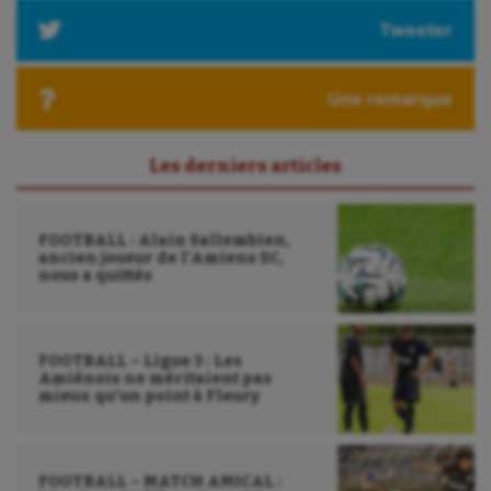
Tweeter
Une remarque
Les derniers articles
FOOTBALL : Alain Sallembien,
ancien joueur de l’Amiens SC,
nous a quittés
FOOTBALL – Ligue 3 : Les
Amiénois ne méritaient pas
mieux qu’un point à Fleury
FOOTBALL – MATCH AMICAL :