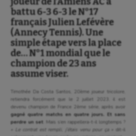
joueur de l’Amiens AC a
battu 6-3 6-3 le N°17
français Julien Lefévère
(Annecy Tennis). Une
simple étape vers la place
de… N°1 mondial que le
champion de 23 ans
assume viser.
Timothée Da Costa Santos, 20ème joueur tricolore,
retiendra forcément que le 2 juillet 2023, il est
devenu champion de France 2ème série, après avoir
gagné quatre matchs en quatre jours. Et sans
perdre un set
. Mais s’en rappellera-t-il longtemps ?
« Le contrat est rempli, j’étais venu pour ça »
dit-il