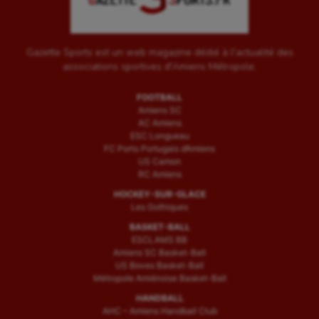
Gazette Sports est un web magazine dédié à l'actualité des
associations sportives d'Amiens Métropole.
FOOTBALL
Amiens SC
AC Amiens
ESC Longueau
FC Porto Portugais d’Amiens
US Camon
RC Amiens
HOCKEY-SUR-GLACE
Les Gothiques
BASKET-BALL
ESCLAMS BB
Amiens SC Basket-Ball
US Boves Basket-Ball
Métropole Amiénoise Basket-Ball
HANDBALL
AHC – Amiens Handball Club