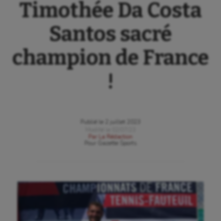
Timothée Da Costa
Santos sacré
champion de France
!
Publié le
2 juillet 2023
Modifié le
02/07/23
Par
La Rédaction
Pour
Gazette Sports