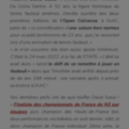
Da Costa Santos. À 51 ans, la figure historique du
tennis fauteuil amiénois, cheville ouvrière des deux
premières éditions de
l’Open Cellenza
, à l’AAC,
parle de
« la concrétisation d’
une saison hors normes
pour ce petit bonhomme de 23 ans, que j’ai rencontré
lors d’une animation de tennis fauteuil. »
« Je m’en souviens très bien aussi,
ajoute l’intéressé
.
C’était le 24 mars 2022, à la fac de STAPS. »
L’aîné lui
avait alors
« lancé
le défi de se remettre à jouer en
fauteuil »
alors que Timothée avait arrêté depuis près
de dix ans. Défi relevé : une semaine après, il prenait
sa licence à l’AAC !
Ses dernières perfs ont de quoi bluffer David Sueur !
«
Finaliste des championnats de France de N3 par
équipes
puis champion des Hauts-de-France
(les
deux performances enchaînées en avril dernier, ndlr)
et
donc champion de France individuel 2ème série, le