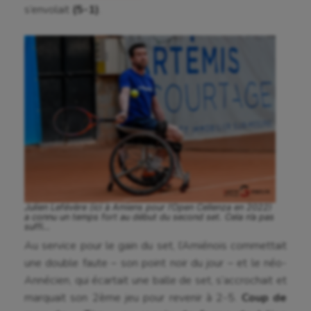
s’envolait
(5-1)
.
Julien Lefévère (ici à Amiens pour l’Open Cellenza en 2022)
a connu un temps fort au début du second set. Cela n’a pas
suffi…
Au service pour le gain du set, l’Amiénois commettait
une double faute – son point noir du jour – et le néo-
Annécien, qui écartait une balle de set, s’accrochait et
marquait son 2ème jeu pour revenir à 2-5.
Coup de