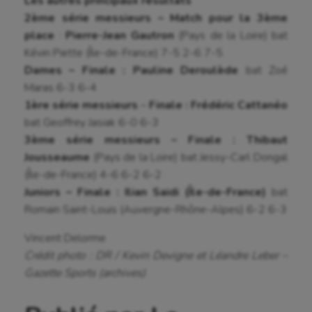
Les autres principaux résultats
2ème série messieurs – Match pour la 3ème
place
:
Pierre-Jean Gautron
(Pays de la Loire) bat
Kévin Piette (Île-de-France) 7-5 2-6 7-5
Dames – Finale : Pauline Deroulède
bat Zoé
Maras 6-3 6-4
1ère série messieurs
–
Finale : Frédéric Cattanéo
bat Geoffrey Jasiak 6-0 6-3
3ème série messieurs – Finale : Thibaut
Jousseaume
(Pays de la Loire) bat Jessy-Carl Dongal
(Île-de-France) 4-6 6-2 6-2
Juniors – Finale : Ilian Saidi (Île-de-France)
bat
Romain Saint-Louis (Auvergne-Rhône-Alpes) 6-2 6-3
Vincent Delorme
Crédit photo : DR / Kevin Devigne et Léandre Leber –
Gazette Sports (archives)