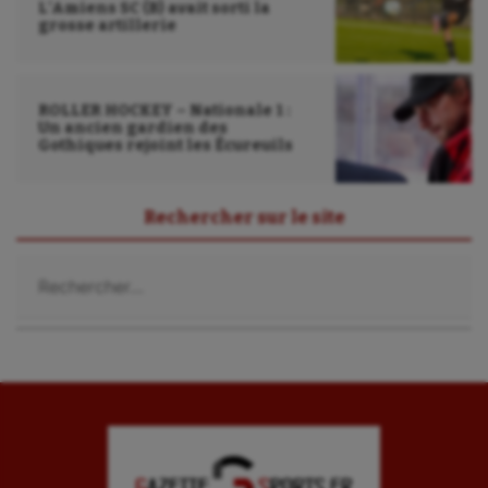
L’Amiens SC (B) avait sorti la
grosse artillerie
ROLLER HOCKEY – Nationale 1 :
Un ancien gardien des
Gothiques rejoint les Écureuils
Rechercher sur le site
Rechercher :