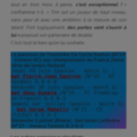
tout en trois mois à peine,
c’est exceptionnel !
»
s’enflamme-t-il.
« Tim est un joueur de haut niveau,
sans peur et avec une ambition à la mesure de son
talent. Fort logiquement,
des portes vont s’ouvrir à
lui »
poursuit son partenaire de double.
C’est tout le bien qu’on lui souhaite.
Le parcours de Timothée Da Costa Santos (N°20 
- Amiens AC) aux championnats de France 2ème 
série de tennis fauteuil
Jeudi 29 juin (poules - match 1) : 
bat Pierre-Jean Gautron
 (N°18 - HT 
Vendée) 6-0 6-0

Vendredi 30 juin (poules - match 2) : 
bat Abou Konaté 
(N°25 - TC Tremblay-
en-France) 6-3 6-3

Samedi 1er juillet (poules - match 3) 
: 
bat Serge Mabally
 (N°21 - CS 
Dimanche 2 juillet (finale) : bat Julien Lefévère 
(N°17 - Annecy Tennis) 6-3 6-3