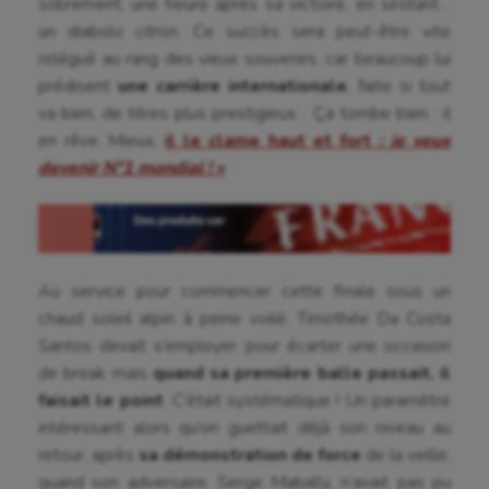
sobrement, une heure après sa victoire, en sirotant…
un diabolo citron. Ce succès sera peut-être vite
relégué au rang des vieux souvenirs, car beaucoup lui
prédisent
une carrière internationale
, faite si tout
va bien, de titres plus prestigieux… Ça tombe bien : il
en rêve. Mieux,
il le clame haut et fort
: je veux
devenir N°1 mondial ! »
Au service pour commencer cette finale sous un
chaud soleil alpin à peine voilé, Timothée Da Costa
Santos devait s’employer pour écarter une occasion
de break mais
quand sa première balle passait, il
faisait le point
. C’était systématique ! Un paramètre
intéressant alors qu’on guettait déjà son niveau au
retour, après
sa démonstration de force
de la veille,
quand son adversaire, Serge Mabally, n’avait pas pu