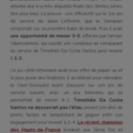
attente due à la très disputée finale des 3èmes séries
(lire plus bas). La preuve : son efficacité sur le 1er jeu
de service de Julien Lefévère, que le Samarien
remportait sur sa première balle de break. Puis il avait
une opportunité de mener 3-0
, effacée par l’ancien
Valenciennois, qui ouvrait son compteur en s’emparant
du service de Timothée Da Costa Santos pour revenir
à
1-2
.
Ce jeu cédé bêtement avait pour effet de piquer au vif
le plus jeune des finalistes. Il accélérait pour rebreaker
le Haut-Savoyard avant d’assurer sur son jeu de
service suivant, avec un ace bienvenu qui lui
permettait de mener 4-1.
Timothée Da Costa
Santos ne desserrait pas l’étau
, privant son aîné de
points faciles et l’empêchant de gagner enfin son
engagement pour revenir à 2-4.
Le récent champion
des Hauts-de-France
breakait une 3ème fois et