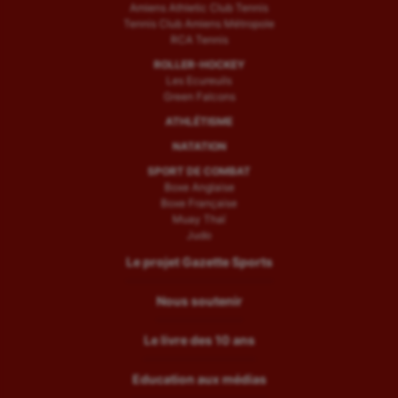
Amiens Athletic Club Tennis
Tennis Club Amiens Métropole
RCA Tennis
ROLLER-HOCKEY
Les Ecureuils
Green Falcons
ATHLÉTISME
NATATION
SPORT DE COMBAT
Boxe Anglaise
Boxe Française
Muay Thaï
Judo
Le projet Gazette Sports
Nous soutenir
Le livre des 10 ans
Education aux médias