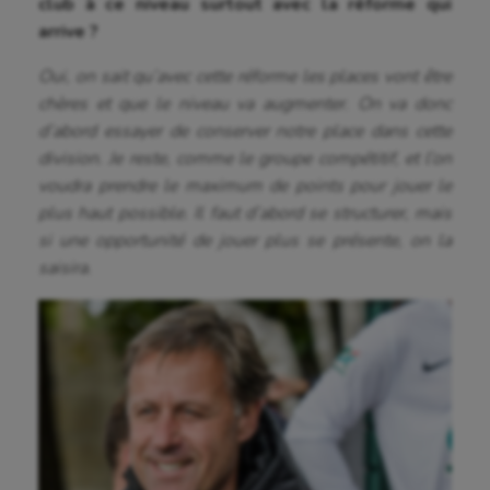
club à ce niveau surtout avec la réforme qui
arrive ?
Oui, on sait qu’avec cette réforme les places vont être
chères et que le niveau va augmenter. On va donc
d’abord essayer de conserver notre place dans cette
division. Je reste, comme le groupe compétitif, et l’on
voudra prendre le maximum de points pour jouer le
plus haut possible. Il faut d’abord se structurer, mais
si une opportunité de jouer plus se présente, on la
saisira.