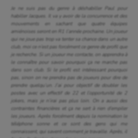
Je ne suis pas du genre à déshabiller Paul pour
Pétanque
habiller Jacques. Il va y avoir de la concurrence et des
Plongée
mouvements
en sachant que quatre équipes
amiénoises seront en R1 l’année prochaine
. Un joueur
Randonnée / Marche
qui ne joue pas trop va tenter sa chance dans un autre
club, moi ce n’est pas forcément ce genre de profil que
Roller-derby
je recherche. Si un joueur me contacte, on apprendra à
Sarbacane
le connaître pour savoir pourquoi ça ne marche pas
dans son club. Si le profil est intéressant pourquoi
Sauvetage sportif
pas, sinon on ne prendra pas de joueurs pour dire de
Sport adapté
prendre quelqu’un. J’ai pour objectif de doubler les
postes avec un effectif de 22 et l’opportunité de 2
Sport handicap
jokers, mais je n’irai pas plus loin. On a aussi des
contraintes financières et ça ne sert à rien d’empiler
Sport santé
les joueurs. Après forcément depuis la nomination le
Sport-entreprise
téléphone sonne et ce sont des gens qui me
connaissent, qui savent comment je travaille. Après, il
Sport-santé