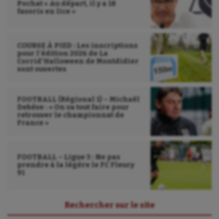
Pochat « Au départ, il y a 18
favoris en lice »
COURSE À PIED : Les inscriptions
pour l’édition 2026 de La
Corrid’Halloween de Montdidier
sont ouvertes
FOOTBALL (Régional 1) – Michaël
Debève : « On va tout faire pour
retrouver le championnat de
France »
FOOTBALL – Ligue 3 : Ne pas
prendre à la légère le FC Fleury
91
Rechercher sur le site