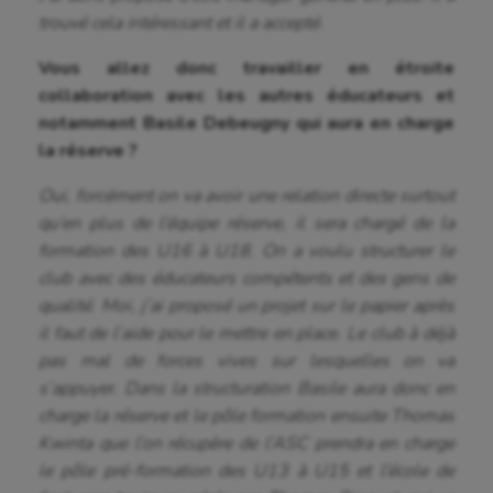
trouvé cela intéressant et il a accepté.
Vous allez donc travailler en étroite
collaboration avec les autres éducateurs et
notamment Basile Debeugny qui aura en charge
la réserve ?
Oui, forcément on va avoir une relation directe surtout
qu’en plus de l’équipe réserve, il sera chargé de la
formation des U16 à U18. On a voulu structurer le
club avec des éducateurs compétents et des gens de
qualité. Moi, j’ai proposé un projet sur le papier après
il faut de l’aide pour le mettre en place. Le club à déjà
pas mal de forces vives sur lesquelles on va
s’appuyer. Dans la structuration Basile aura donc en
charge la réserve et le pôle formation ensuite Thomas
Kwinta que l’on récupère de l’ASC prendra en charge
le pôle pré-formation des U13 à U15 et l’école de