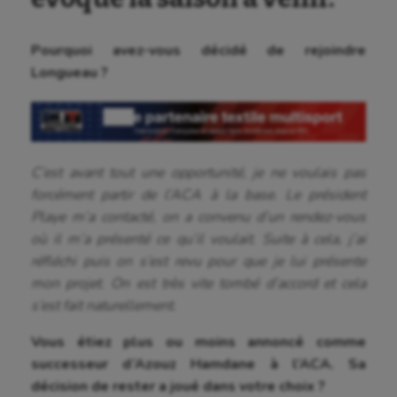
Pourquoi avez-vous décidé de rejoindre
Longueau ?
C’est avant tout une opportunité, je ne voulais pas
forcément partir de l’ACA à la base. Le président
Playe m’a contacté, on a convenu d’un rendez-vous
où il m’a présenté ce qu’il voulait. Suite à cela, j’ai
réfléchi puis on s’est revu pour que je lui présente
mon projet. On est très vite tombé d’accord et cela
s’est fait naturellement.
Vous étiez plus ou moins annoncé comme
successeur d’Azouz Hamdane à l’ACA. Sa
décision de rester a joué dans votre choix ?