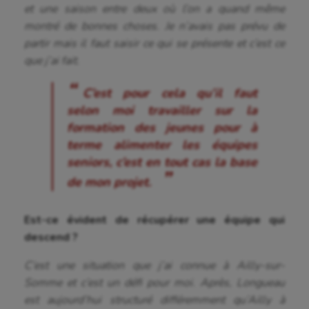
et une saison entre deux où l’on a quand même
montré de bonnes choses. Je n’avais pas prévu de
partir mais il faut saisir ce qui se présente et c’est ce
que j’ai fait.
C’est pour cela qu’il faut
selon moi travailler sur la
formation des jeunes pour à
terme alimenter les équipes
seniors, c’est en tout cas la base
de mon projet.
Est-ce évident de récupérer une équipe qui
descend ?
C’est une situation que j’ai connue à Ailly-sur-
Somme et c’est un défi pour moi. Après, Longueau
est aujourd’hui structuré différemment qu’Ailly à