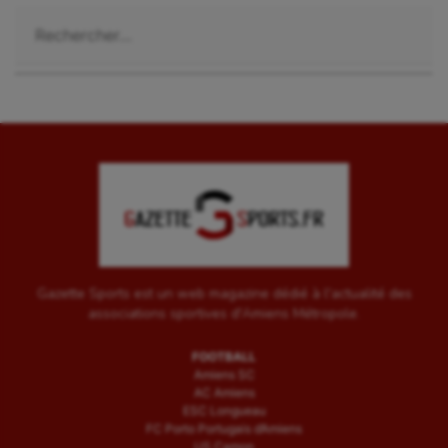
Rechercher :
Gazette Sports est un web magazine dédié à l'actualité des
associations sportives d'Amiens Métropole.
FOOTBALL
Amiens SC
AC Amiens
ESC Longueau
FC Porto Portugais d’Amiens
US Camon