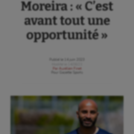
Moreira : « C’est
avant tout une
opportunité »
Publié le
14 juin 2023
Modifié le
14/06/23
Par
Aurélien Finet
Pour
Gazette Sports