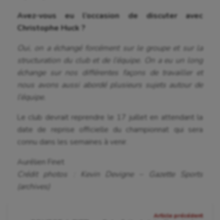
Avez-vous eu l’occasion de discuter avec
Christophe Huck ?
Oui, on a échangé forcément sur le groupe et sur la
structuration du club et de l’équipe. On a eu un long
échange sur nos différentes façons de travailler et
nous avons aussi abordé plusieurs sujets autour de
l’équipe.
Le club devrait reprendre le 17 juillet en attendant la
date de reprise officielle du championnat qui sera
connu dans les semaines à venir.
Aurélien Finet
Crédit photos : Kevin Devigne – Gazette Sports
(archives)
Navigation
Article précédent