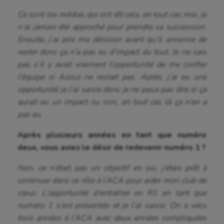
Ce sont les médias qui ont dit cela, en tout cas moi, je
n’ai jamais été approché pour prendre sa succession.
Ensuite, j’ai pris ma décision avant qu’il annonce de
rester donc ça n’a pas eu d’impact du tout. Je ne sais
pas s’il y avait vraiment l’opportunité de me confier
l’équipe si Azouz ne restait pas. Après, j’ai eu une
opportunité je l’ai saisie donc je ne peux pas dire si ça
aurait eu un impact ou non, en tout cas là ça n’en a
pas eu.
Après plusieurs années en tant que numéro
deux, vous aviez le désir de redevenir numéro 1 ?
Non, ce n’était pas un objectif en soi, j’étais prêt à
continuer dans ce rôle à l’ACA pour aider mon club de
cœur. L’opportunité d’entraîner en R1 en tant que
numéro 1 s’est présentée et je l’ai saisie. On a vécu
trois années à l’ACA avec deux années compliquées