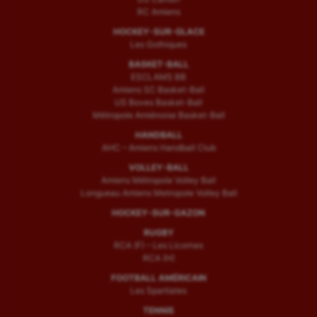
RC Amiens
HOCKEY-SUR-GLACE
Les Gothiques
BASKET-BALL
ESCLAMS BB
Amiens SC Basket-Ball
US Boves Basket-Ball
Métropole Amiénoise Basket-Ball
HANDBALL
AHC – Amiens Handball Club
VOLLEY-BALL
Amiens Métropole Volley Ball
Longueau Amiens Metropole Volley Ball
HOCKEY-SUR-GAZON
RUGBY
RCA (F) – Les Licornes
RCA (H)
FOOTBALL AMÉRICAIN
Les Spartiates
TENNIS