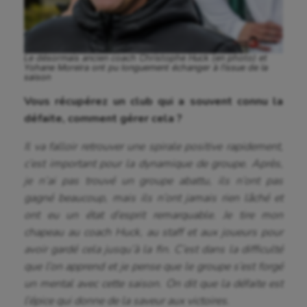
Le désormais ancien coach Christophe Huck (en photo) et
Yohane Moreira ont pu longuement échanger à l’issue de la
saison
Vous récupérez un club qui a souvent connu la
défaite, comment gérer cela ?
Il va falloir retrouver une spirale positive rapidement,
c’est important pour la dynamique de groupe. Après,
je n’ai pas trouvé un groupe abattu, ils n’ont pas
gagné beaucoup, mais ils n’ont jamais rien lâché et
ont eu un état d’esprit remarquable. Je tire mon
chapeau au coach Huck, au staff et aux joueurs pour
avoir gardé cela jusqu’à la fin. C’est dans la difficulté
que l’on apprend et je pense que le groupe s’est forgé
un mental avec cette saison. On dit que la défaite est
l’épice qui donne de la saveur aux victoires.