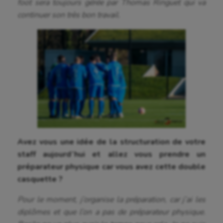
foot sera toujours gérée par Thomas Ringuet qui va
continuer son très bon travail.
Aéronautique
Athlétisme
Auto
Avez vous une idée de la structuration de votre
Aviron
staff aujourd’hui et allez vous prendre un
préparateur physique car vous avez cette double
Balle à la main
casquette ?
Ballon au poing
Pour le moment, j’organise la préparation, car j’ai les
diplômes et que l’on a pas de préparateur physique.
Baseball