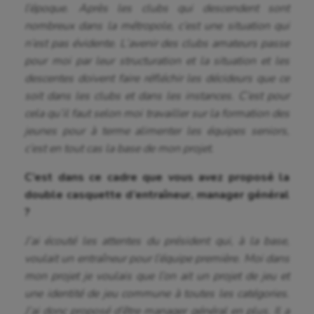
l’époque. Après les clubs qui descendent sont
nombreux dans la métropole, c’est une situation qui
n’est pas évidente. L’avenir des clubs amateurs passe
pour moi par leur structuration et la situation et les
descentes doivent faire réfléchir les décideurs que ce
soit dans les clubs et dans les instances. C’est pour
cela qu’il faut selon moi travailler sur la formation des
jeunes pour à terme alimenter les équipes seniors,
c’est en tout cas la base de mon projet.
C’est dans ce cadre que vous avez proposé la
double casquette d’entraîneur, manager général
?
J’ai écouté les attentes du président qui, à la base,
voulait un entraîneur pour l’équipe première. Moi dans
mon projet je voulais que l’on ait un projet de jeu et
une identité de jeu commune à toutes les catégories.
J’ai donc proposé d’être manager général en plus. Il a