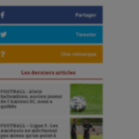
Partager
Tweeter
Une remarque
Les derniers articles
FOOTBALL : Alain
Sallembien, ancien joueur
de l’Amiens SC, nous a
quittés
FOOTBALL – Ligue 3 : Les
Amiénois ne méritaient
pas mieux qu’un point à