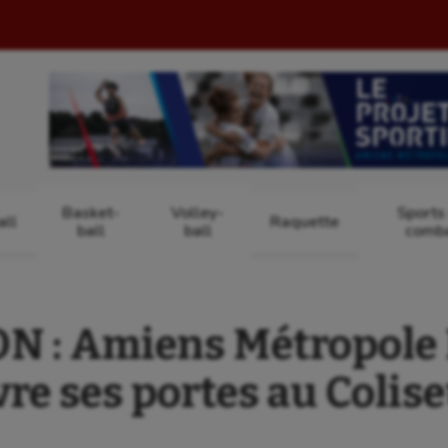
Basket-
Volley-
Sports
ll
Raquette
ball
ball
comb
N : Amiens Métropole 
re ses portes au Coli