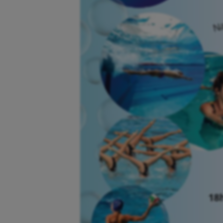
Cerf Volant
Gymn
Cheerleading
Halté
Course à pied
Hand
Crossfit
Hipp
Cyclisme
Jeux