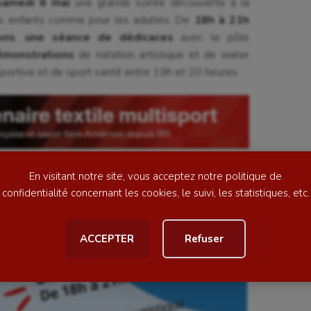
samedi 6 mai
une grande soirée découverte à la
les enfants comme pour les adultes. De
18h à 21h
ons
,
une séance de dédicaces
avec le pôle
se
Kayak-polo
émonstrations
de natation artistique et de water
portive et de sport santé entre 19h et 20 heures.
tation
Korfbal
lade
Longue paume
ime
Moto
ess
Natation
En visitant notre site, vous acceptez notre politique de
football
Natation artistique
confidentialité concernant les cookies, le suivi, les statistiques, etc.
ball américain
Omnisports
ACCEPTER
Refuser
al
Outdoor
Paddle
astique
Parkour