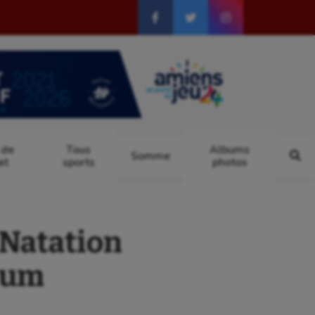
 de
Tous
Albums
Somme
at
sports
photos
Natation
seum