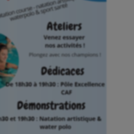
astique rythmique
Patinage artistique
rophilie
Pétanque
isport
Plongée
isme
Randonnée / Marche
 Olympiques et Paralympiques
Roller-derby