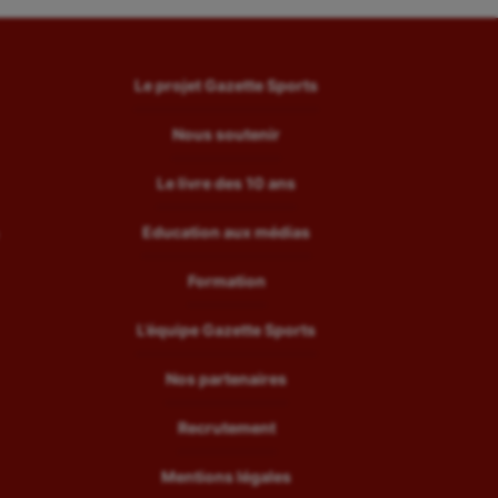
Le projet Gazette Sports
Nous soutenir
Le livre des 10 ans
Education aux médias
Formation
L’équipe Gazette Sports
Nos partenaires
Recrutement
Mentions légales