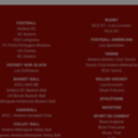
RUGBY
FOOTBALL
RCA (F) – Les Licornes
Amiens SC
RCA (H)
AC Amiens
ESC Longueau
FOOTBALL AMÉRICAIN
FC Porto Portugais d’Amiens
Les Spartiates
US Camon
TENNIS
RC Amiens
Amiens Athletic Club Tennis
HOCKEY-SUR-GLACE
Tennis Club Amiens Métropole
Les Gothiques
RCA Tennis
BASKET-BALL
ROLLER-HOCKEY
ESCLAMS BB
Les Ecureuils
Amiens SC Basket-Ball
Green Falcons
US Boves Basket-Ball
ATHLÉTISME
étropole Amiénoise Basket-Ball
NATATION
HANDBALL
AHC – Amiens Handball Club
SPORT DE COMBAT
Boxe Anglaise
VOLLEY-BALL
Boxe Française
Amiens Métropole Volley Ball
Muay Thaï
ueau Amiens Metropole Volley Ball