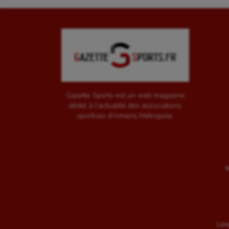
Gazette Sports est un web magazine
dédié à l'actualité des associations
sportives d'Amiens Métropole.
M
Long