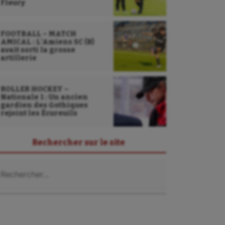
Fleury
FOOTBALL – MATCH
AMICAL : L’Amiens SC (B)
avait sorti la grosse
artillerie
ROLLER HOCKEY –
Nationale 1 : Un ancien
gardien des Gothiques
rejoint les Écureuils
Rechercher sur le site
chercher :