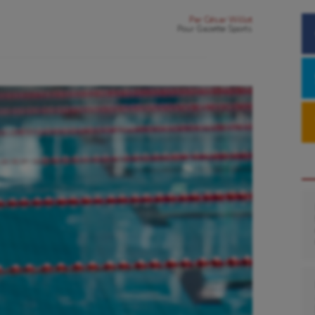
Par
César Willot
Pour
Gazette Sports