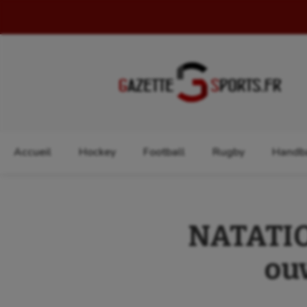
Rechercher :
Accueil
Hockey
Football
Rugby
Handba
NATATIO
ouv