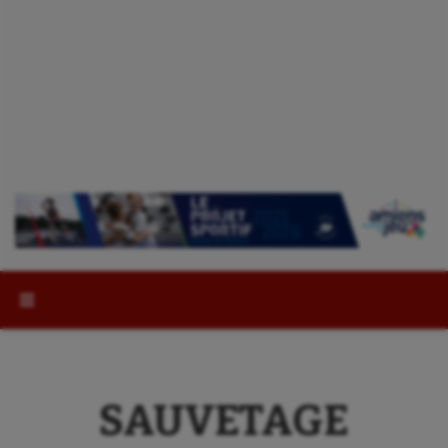
Rechercher :
SAUVETAGE