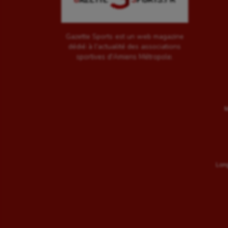
Gazette Sports est un web magazine
dédié à l'actualité des associations
sportives d'Amiens Métropole.
M
Long