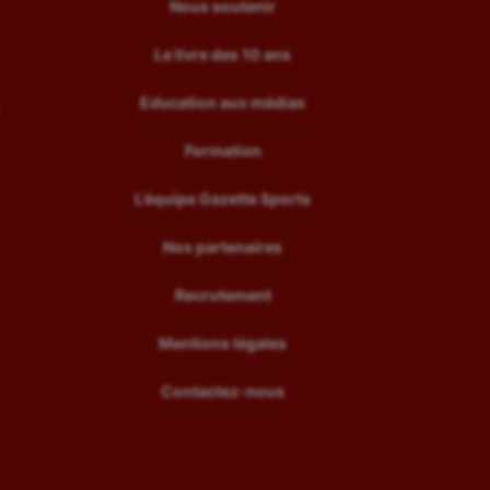
Nous soutenir
Le livre des 10 ans
Education aux médias
Formation
L’équipe Gazette Sports
Nos partenaires
Recrutement
Mentions légales
Contactez-nous