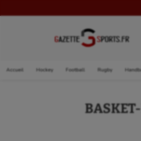
Rechercher :
Accueil
Hockey
Football
Rugby
Handba
BASKET-B