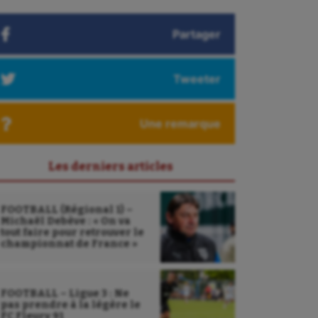
Partager
Tweeter
Une remarque
Les derniers articles
FOOTBALL (Régional 1) –
Michaël Debève : « On va
tout faire pour retrouver le
championnat de France »
FOOTBALL – Ligue 3 : Ne
pas prendre à la légère le
FC Fleury 91