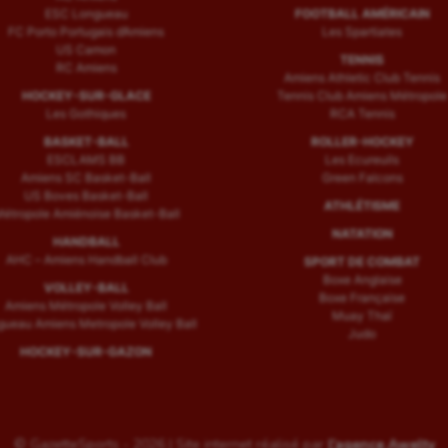
ESC Longueau
FOOTBALL AMÉRICAIN
FC Porto Portugais d’Amiens
Les Spartiates
US Camon
TENNIS
RC Amiens
Amiens Athletic Club Tennis
HOCKEY-SUR-GLACE
Tennis Club Amiens Métropole
Les Gothiques
RCA Tennis
BASKET-BALL
ROLLER-HOCKEY
ESCLAMS BB
Les Ecureuils
Amiens SC Basket-Ball
Green Falcons
US Boves Basket-Ball
ATHLÉTISME
étropole Amiénoise Basket-Ball
NATATION
HANDBALL
AHC – Amiens Handball Club
SPORT DE COMBAT
Boxe Anglaise
VOLLEY-BALL
Boxe Française
Amiens Métropole Volley Ball
Muay Thaï
ueau Amiens Metropole Volley Ball
Judo
HOCKEY-SUR-GAZON
© GazetteSports - 2026 | Site internet réalisé par
l'agence Awelty