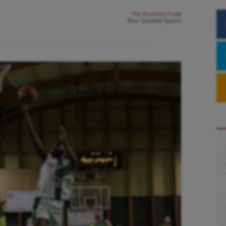
Par
Aurélien Finet
Pour
Gazette Sports