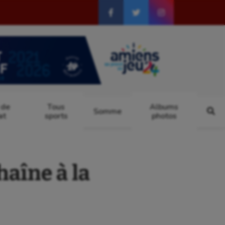
 de
Tous
Albums
Somme
at
sports
photos
aîne à la