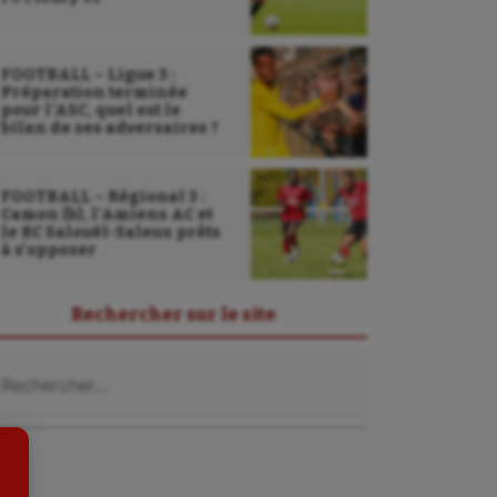
FOOTBALL – Ligue 3 :
Préparation terminée
pour l’ASC, quel est le
bilan de ses adversaires ?
FOOTBALL – Régional 3 :
Camon (b), l’Amiens AC et
le RC Salouël-Saleux prêts
à s’opposer
Sarbacane
Sauvetage sportif
Rechercher sur le site
Sport adapté
chercher :
Sport handicap
Sport santé
Sport-entreprise