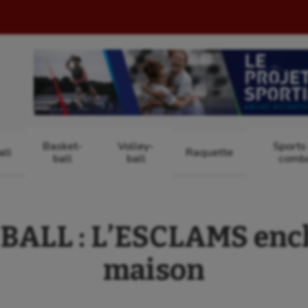
Basket-
Volley-
Sports
ll
Raquette
ball
ball
comb
ALL : L’ESCLAMS ench
maison