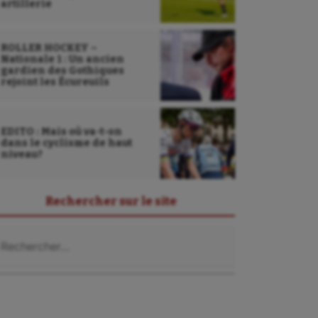
artillerie
ROLLER HOCKEY –
Nationale 1 : Un ancien
gardien des Gothiques
rejoint les Écureuils
EDITO : Mais où va-t-on
dans le cyclisme de haut
niveau?
Rechercher sur le site
chercher :