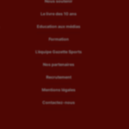
Nous soutenir
Le livre des 10 ans
Education aux médias
Formation
L’équipe Gazette Sports
Nos partenaires
Recrutement
Mentions légales
Contactez-nous