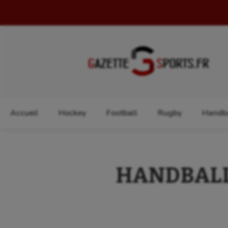
Rechercher :
Accueil
Hockey
Football
Rugby
Handba
HANDBALL :