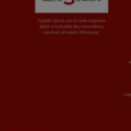
Gazette Sports est un web magazine
dédié à l'actualité des associations
sportives d'Amiens Métropole.
M
Long