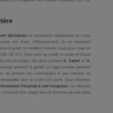
rophilie
Pétanque
isport
Plongée
ctère
isme
Randonnée / Marche
 Olympiques et Paralympiques
Roller-derby
ont déchainés
et reviennent rapidement au score
porte ses fruits. Offensivement, ils se montrent
ations Espoirs se rendent ensuite coup pour coup en
t (28-28, 42′). Elles sont au coude à coude et l’issue
le est incertaine, les deux portiers
K. Zahaf
et
A.
Français parvient à garder sa cage inviolée pendant
nce de prendre les commandes à cinq minutes du
irrespirable tant le score est serré. Deux énormes
nitivement l’Islande à une longueur
. Les Bleuets
 concluent leur stage dans la Somme par une belle