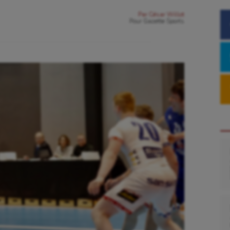
Par
César Willot
Pour
Gazette Sports