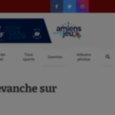
 de
Tous
Albums
Somme
at
sports
photos
evanche sur