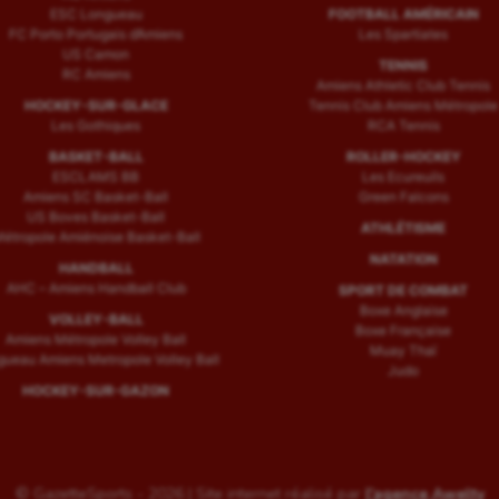
ESC Longueau
FOOTBALL AMÉRICAIN
FC Porto Portugais d’Amiens
Les Spartiates
US Camon
TENNIS
RC Amiens
Amiens Athletic Club Tennis
HOCKEY-SUR-GLACE
Tennis Club Amiens Métropole
Les Gothiques
RCA Tennis
BASKET-BALL
ROLLER-HOCKEY
ESCLAMS BB
Les Ecureuils
Amiens SC Basket-Ball
Green Falcons
US Boves Basket-Ball
ATHLÉTISME
étropole Amiénoise Basket-Ball
NATATION
HANDBALL
AHC – Amiens Handball Club
SPORT DE COMBAT
Boxe Anglaise
VOLLEY-BALL
Boxe Française
Amiens Métropole Volley Ball
Muay Thaï
ueau Amiens Metropole Volley Ball
Judo
HOCKEY-SUR-GAZON
© GazetteSports - 2026 | Site internet réalisé par
l'agence Awelty