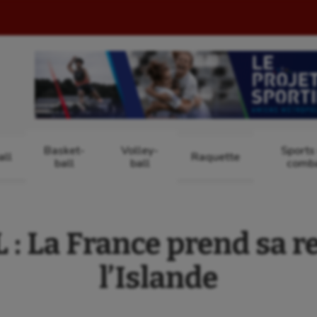
Basket-
Volley-
Sports
ll
Raquette
ball
ball
comb
 La France prend sa r
l’Islande