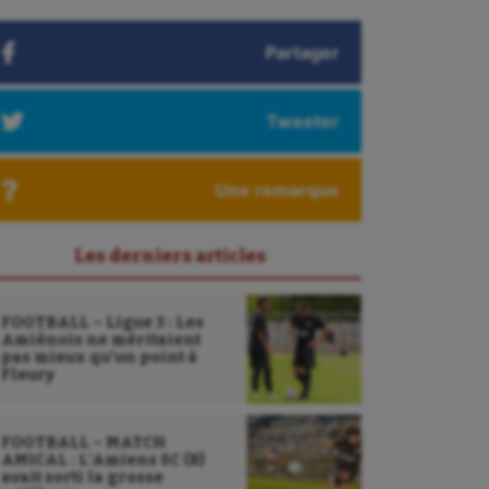
Partager
Tweeter
Une remarque
Les derniers articles
FOOTBALL – Ligue 3 : Les
Amiénois ne méritaient
pas mieux qu’un point à
Fleury
FOOTBALL – MATCH
AMICAL : L’Amiens SC (B)
avait sorti la grosse