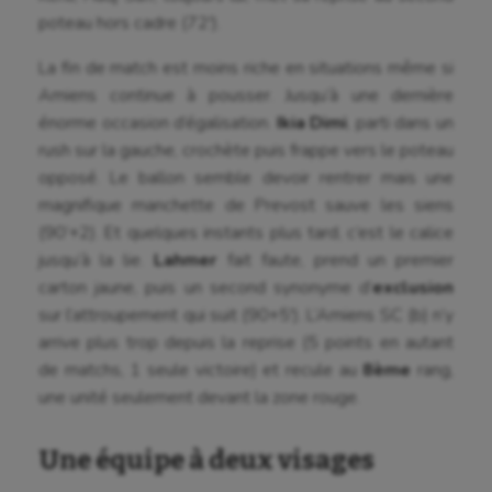
poteau hors cadre (72′).
Cerf Volant
Cheerleading
La fin de match est moins riche en situations même si
Amiens continue à pousser. Jusqu’à une dernière
Course à pied
énorme occasion d’égalisation.
Ikia Dimi
, parti dans un
rush sur la gauche, crochète puis frappe vers le poteau
Crossfit
opposé. Le ballon semble devoir rentrer mais une
Cyclisme
magnifique manchette de Prevost sauve les siens
(90’+2). Et quelques instants plus tard, c’est le calice
Danse
jusqu’à la lie.
Lahmer
fait faute, prend un premier
Equitation
carton jaune, puis un second synonyme d’
exclusion
sur l’attroupement qui suit (90+5′). L’Amiens SC (b) n’y
Escalade
arrive plus trop depuis la reprise (5 points en autant
de matchs, 1 seule victoire) et recule au
8ème
rang,
Escrime
une unité seulement devant la zone rouge.
Fitness
Une équipe à deux visages
Flag football