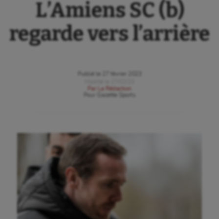
L’Amiens SC (b)
regarde vers l’arrière
Publié le
27 février 2023
Modifié le
27/02/23
Par
La Rédaction
Pour
Gazette Sports