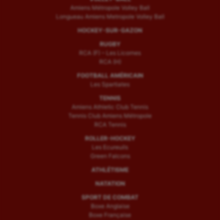
Amiens Métropole Volley Ball
Longueau Amiens Metropole Volley Ball
HOCKEY-SUR-GAZON
RUGBY
RCA (F) – Les Licornes
RCA (H)
FOOTBALL AMÉRICAIN
Les Spartiates
TENNIS
Amiens Athletic Club Tennis
Tennis Club Amiens Métropole
RCA Tennis
ROLLER-HOCKEY
Les Ecureuils
Green Falcons
ATHLÉTISME
NATATION
SPORT DE COMBAT
Boxe Anglaise
Boxe Française