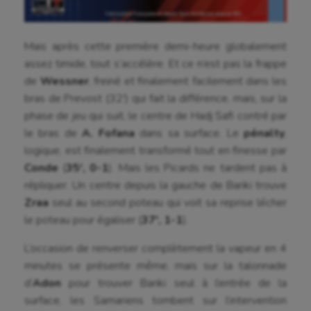
Mais après cette première demi-heure globalement
assez timide, tout s’accélère. Et ce n’est pas la frappe
de
Wessner
, freiné et finalement facilement dans les
bras de Prevost (32′) qui fait la différence, mais, sur la
phase de jeu qui suit, le centre de Hadj Safi contré par
le bras de
A. Fofana
dans sa surface. Le
pénalty
,
logique, est finalement transformé tout en finesse par
Conde
(
35′, 0-1
). Mais les Picards ne tardent pas à
répliquer. Un centre depuis la gauche de Bariki trouve
Zraa
seul au second poteau qui voit sa reprise lécher
le poteau pour égaliser (
37′, 1-1
).
L’occasion de renverser complètement la vapeur en 4
minutes se présente même, mais sur la talonnade
d’
Adon
pour trouver Bariki seul à l’entrée de la
surface, les Samariens tombent sur l’intervention