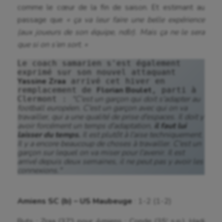
comme le cœur de la fin de saison. Et estimant au
Roller-derby
passage que
« ça va leur faire une belle expérience
(aux joueurs de son équipe, ndlr). Mais ça ne le sera
Sarbacane
que si on s’en sort. »
Sauvetage sportif
Le coach samarien s'est également 
exprimé sur son nouvel attaquant 
Sport adapté
Yassine Zraa
 arrivé cet hiver en 
Florian Boulet
remplacement de 
, parti à 
Sport handicap
"C'est un garçon qui doit s'adapter au 
Clermont : 
football européen. C'est un garçon avec qui on va 
travailler, qui a une qualité de prise d'espaces. Il doit y 
Sport santé
avoir forcément un temps d'adaptation, 
il faut lui 
laisser du temps.
 Il est plutôt à l'aise techniquement. 
Sport-entreprise
Il y a encore beaucoup de choses à travailler. C'est un 
garçon sur lequel on va miser pour l'avenir. Il est 
Sport-santé
arrivé depuis deux semaines, il ne peut pas y avoir les 
connexions."
Tir
Tir à l'arc
Amiens SC (b) – US Maubeuge
: 1-2 (1-2)
Triathlon
Buts : Zraa (37′) pour Amiens ; Conde (35′ s.p.), Hadj