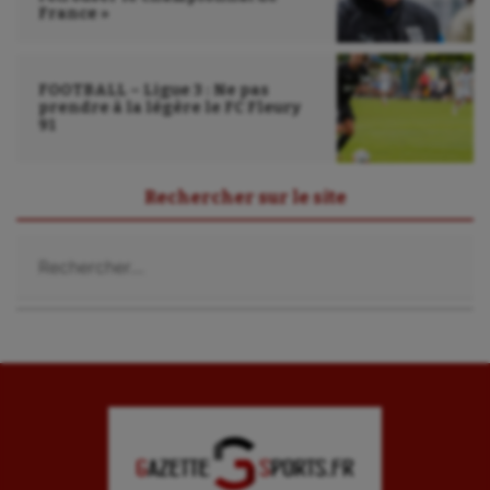
France »
FOOTBALL – Ligue 3 : Ne pas
prendre à la légère le FC Fleury
91
Rechercher sur le site
Rechercher :