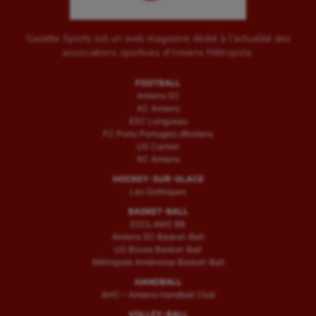
Gazette Sports est un web magazine dédié à l'actualité des
associations sportives d'Amiens Métropole.
FOOTBALL
Amiens SC
AC Amiens
ESC Longueau
FC Porto Portugais d’Amiens
US Camon
RC Amiens
HOCKEY-SUR-GLACE
Les Gothiques
BASKET-BALL
ESCLAMS BB
Amiens SC Basket-Ball
US Boves Basket-Ball
Métropole Amiénoise Basket-Ball
HANDBALL
AHC – Amiens Handball Club
VOLLEY-BALL