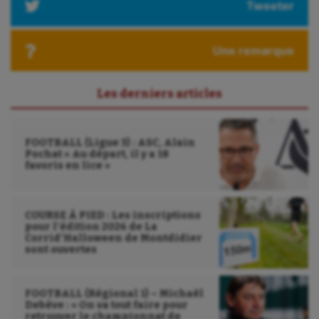
Tweeter
Une remarque
Les derniers articles
FOOTBALL (Ligue 3) : ASC, Alain
Pochat « Au départ, il y a 18
favoris en lice »
COURSE À PIED : Les inscriptions
pour l’édition 2026 de La
Corrid’Halloween de Montdidier
sont ouvertes
FOOTBALL (Régional 1) – Michaël
Debève : « On va tout faire pour
retrouver le championnat de