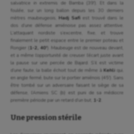
salvatrice in extremis de Bamba (39′). Et dans la
foulée, sur un long ballon depuis les 30 derniers
mètres maubeugeois,
Hadj Safi
est trouvé dans le
dos d’une défense amiénoise pas assez attentive.
L’attaquant nordiste s’excentre, fixe, et trouve
finalement le petit espace entre le premier poteau et
Rongier (
1-2, 40′
). Maubeuge est de nouveau devant,
et a même l’opportunité de creuser l’écart juste avant
la pause sur une percée de Bajard. S’il est victime
d’une faute, la balle échoit tout de même à
Kehli
qui,
en angle fermé, bute sur le portier amiénois (45′). Sans
être tombé sur un adversaire faisant le siège de sa
défense, l’Amiens SC (b) est puni de sa médiocre
première période par un retard d’un but,
1-2
.
Une pression stérile