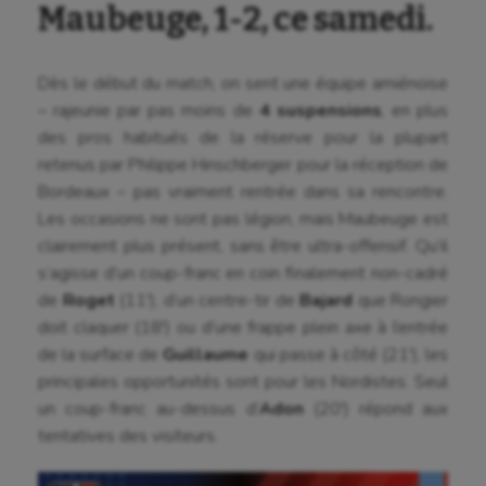
Maubeuge, 1-2, ce samedi.
Dès le début du match, on sent une équipe amiénoise
– rajeunie par pas moins de
4 suspensions
, en plus
des pros habitués de la réserve pour la plupart
retenus par Philippe Hinschberger pour la réception de
Bordeaux – pas vraiment rentrée dans sa rencontre.
Les occasions ne sont pas légion, mais Maubeuge est
clairement plus présent, sans être ultra-offensif. Qu’il
s’agisse d’un coup-franc en coin finalement non-cadré
de
Roget
(11′), d’un centre-tir de
Bajard
que Rongier
doit claquer (18′) ou d’une frappe plein axe à l’entrée
de la surface de
Guillaume
qui passe à côté (21′), les
principales opportunités sont pour les Nordistes. Seul
un coup-franc au-dessus d’
Adon
(20′) répond aux
tentatives des visiteurs.