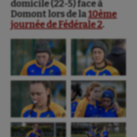
domicile (22-5) face à
Domont lors de la
10ème
journée de Fédérale 2
.