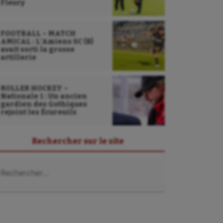
Fleury
FOOTBALL – MATCH
AMICAL : L’Amiens SC (B)
avait sorti la grosse
artillerie
ROLLER HOCKEY –
Nationale 1 : Un ancien
gardien des Gothiques
rejoint les Écureuils
Rechercher sur le site
chercher :