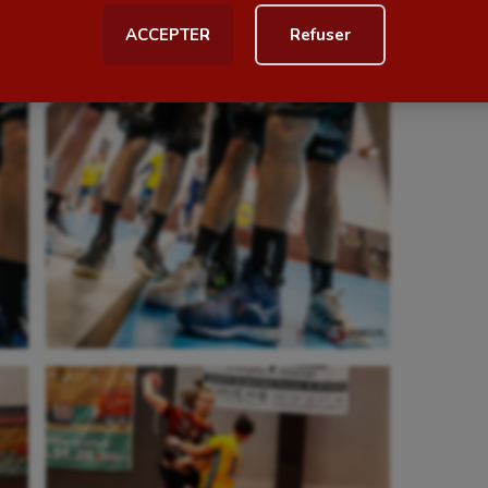
ACCEPTER
Refuser
al
Outdoor
Paddle
astique
Parkour
astique rythmique
Patinage artistique
rophilie
Pétanque
isport
Plongée
isme
Randonnée / Marche
 Olympiques et Paralympiques
Roller-derby