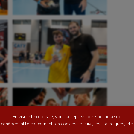
se
Kayak-polo
tation
Korfbal
lade
Longue paume
ime
Moto
ess
Natation
En visitant notre site, vous acceptez notre politique de
football
Natation artistique
confidentialité concernant les cookies, le suivi, les statistiques, etc.
ball américain
Omnisports