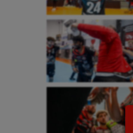
Aéronautique
Dan
Athlétisme
Equi
Auto
Esca
Aviron
Escr
Balle à la main
Fitn
Ballon au poing
Flag 
Baseball
Foot