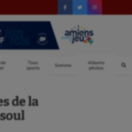
 de
Tous
Albums
Somme
at
sports
photos
s de la
esoul