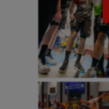
Billard
Futs
Boules lyonnaises
Golf
Canoë-kayak
Gymn
Cerf Volant
Gymn
Cheerleading
Halté
Course à pied
Hand
Crossfit
Hipp
Cyclisme
Jeux