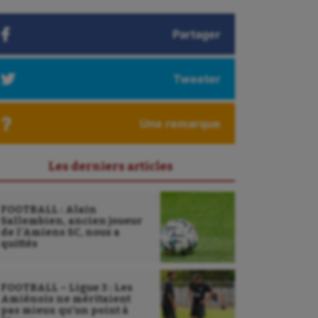
Partager
Tweeter
Une remarque
Les derniers articles
FOOTBALL : Alain
Sallembien, ancien joueur
de l’Amiens SC, nous a
quittés
FOOTBALL – Ligue 3 : Les
Amiénois ne méritaient
pas mieux qu’un point à