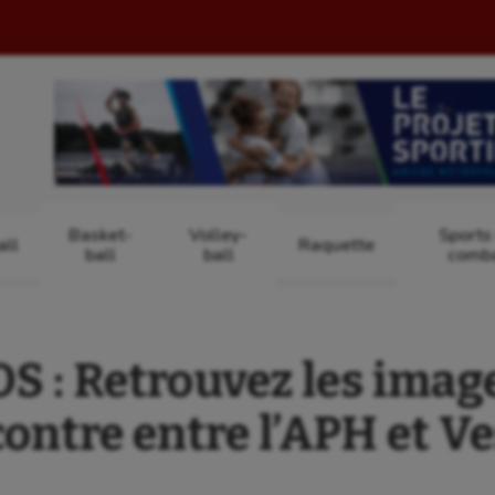
Basket-
Volley-
Sports
ll
Raquette
ball
ball
comb
 : Retrouvez les image
ontre entre l’APH et V