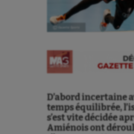
Ⓒ Gazette Sports
D’abord incertaine 
temps équilibrée, l’
s’est vite décidée ap
Amiénois ont dérou