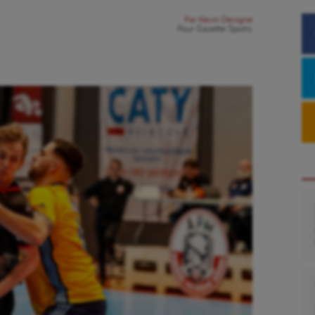
Par
Kevin Devigne
Pour
Gazette Sports