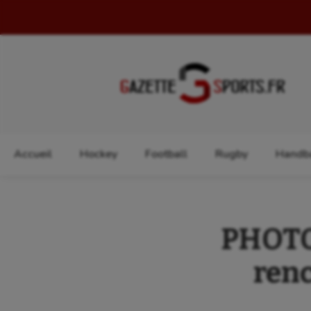
Rechercher :
Accueil
Hockey
Football
Rugby
Handba
PHOTOS
renc