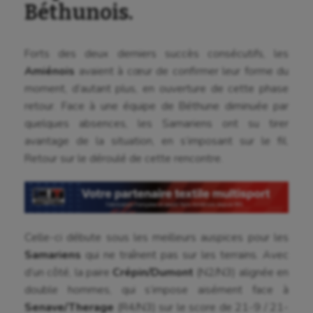
Béthunois.
Forts des deux derniers succès consécutifs, les
Amiénois
avaient à cœur de confirmer leur forme du
moment, d’autant plus, en ouverture de cette phase
retour. Face à une équipe de Béthune diminuée par
quelques absences, les Samariens ont su tirer
avantage de la situation, en s’imposant sur le fil.
Retour sur le déroulé de cette rencontre.
Celle-ci débute sous les meilleurs auspices pour les
Samariens
qui ne traînent pas sur les terrains. Avec
d’un côté, la paire
Crépin/Dumont
(N2/N3) alignée en
double hommes, qui s’impose aisément face à
Senave/Therage
(R4/N3) sur le score de 21-9 / 21-