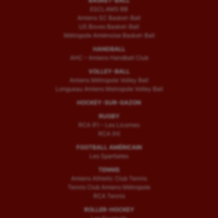
BASKET-BALL
ESCLAMS BB
Amiens SC Basket-Ball
US Boves Basket-Ball
Métropole Amiénoise Basket-Ball
HANDBALL
AHC – Amiens Handball Club
VOLLEY-BALL
Amiens Métropole Volley Ball
Longueau Amiens Metropole Volley Ball
HOCKEY-SUR-GAZON
RUGBY
RCA (F) – Les Licornes
RCA (H)
FOOTBALL AMÉRICAIN
Les Spartiates
TENNIS
Amiens Athletic Club Tennis
Tennis Club Amiens Métropole
RCA Tennis
ROLLER-HOCKEY