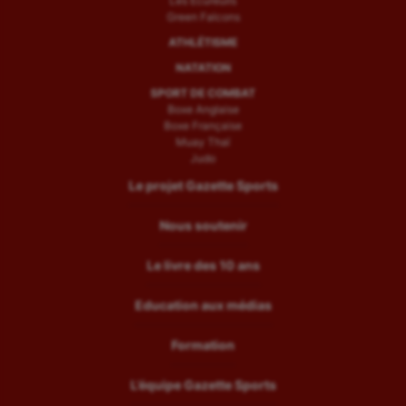
Les Ecureuils
Green Falcons
ATHLÉTISME
NATATION
SPORT DE COMBAT
Boxe Anglaise
Boxe Française
Muay Thaï
Judo
Le projet Gazette Sports
Nous soutenir
Le livre des 10 ans
Education aux médias
Formation
L’équipe Gazette Sports