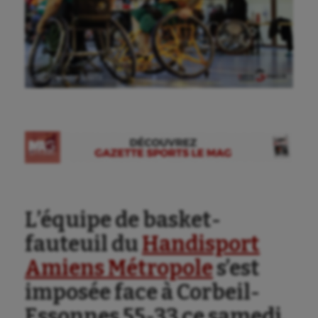
Ⓒ Gazette Sports
Aéronautique
Athlétisme
Auto
Aviron
L’équipe de basket-
Balle à la main
fauteuil du
Handisport
Ballon au poing
Amiens Métropole
s’est
Baseball
imposée face à Corbeil-
Billard
Essonnes 55-33 ce samedi,