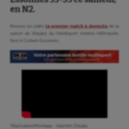
Boules lyonnaises
en N2.
Canoë-kayak
Revivez en vidéo
le premier match à domicile
de la
Cerf Volant
saison de l’équipe du Handisport Amiens Métropole,
Cheerleading
face à Corbeil-Essonnes.
Course à pied
Crossfit
Cyclisme
Danse
Equitation
Escalade
Escrime
Réalisation/Montage : Valentin Delaby