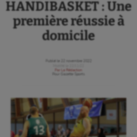
HANDIBASKET : Une
première réussie à
domicile
Publié le
22 novembre 2022
Modifié le
22/11/22
Par
La Rédaction
Pour
Gazette Sports