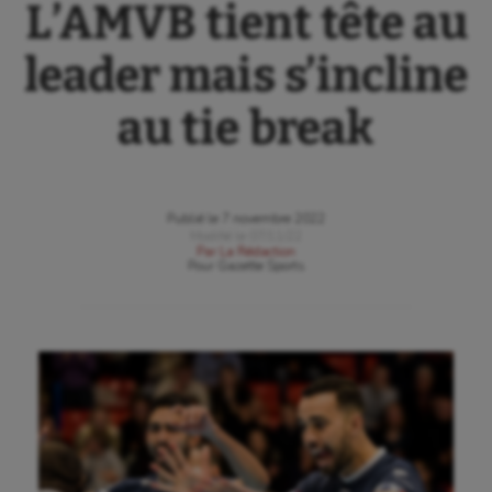
L’AMVB tient tête au
leader mais s’incline
au tie break
Publié le
7 novembre 2022
Modifié le
07/11/22
Par
La Rédaction
Pour
Gazette Sports