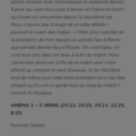
pointu titulaire Alex Schemberger le weekend dernier,
Korfbal
Kamal qui vient tout juste d’arriver en France et Karim
Longue paume
qui jouait sur une jambe depuis le deuxième set.
Nous n’avons pas à rougir de ce cette défaite «
Moto
poursuit le coach des Aigles.
« J’étais plus satisfait de
la prestation de mon équipe ce samedi face à Reims
Natation
que samedi dernier face à Royan. On s’est battu, on
Natation artistique
s’est tous pris dans les bras à la fin du match. Mais
j’aurai bien aimé voir la fin de ce match avec notre
Omnisports
effectif au complet et sans blessure. Je les féliciterai
Outdoor
tout de même pour cette belle prestation et ce bel état
d’esprit qu’ils ont su garder tout au long du match «
Paddle
conclut Ali Nouaour.
Parkour
AMIENS 2 – 3 REIMS (25:22, 20:25, 25:21, 22:25,
8:15
)
Patinage artistique
Florentin Gerbet
Pétanque