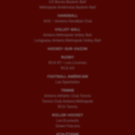
US Boves Basket-Ball
Métropole Amiénoise Basket-Ball
HANDBALL
AHC – Amiens Handball Club
VOLLEY-BALL
Amiens Métropole Volley Ball
Longueau Amiens Metropole Volley Ball
HOCKEY-SUR-GAZON
RUGBY
RCA (F) – Les Licornes
RCA (H)
FOOTBALL AMÉRICAIN
Les Spartiates
TENNIS
Amiens Athletic Club Tennis
Tennis Club Amiens Métropole
RCA Tennis
ROLLER-HOCKEY
Les Ecureuils
Green Falcons
ATHLÉTISME