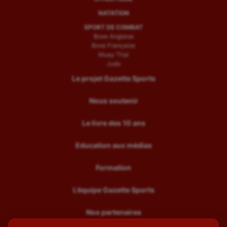
NATATION
SPORT DE COMBAT
Boxe Anglaise
Boxe Française
Muay Thaï
Judo
Le projet Gazette Sports
Nous soutenir
Le livre des 10 ans
Education aux médias
Formation
L’équipe Gazette Sports
Nos partenaires