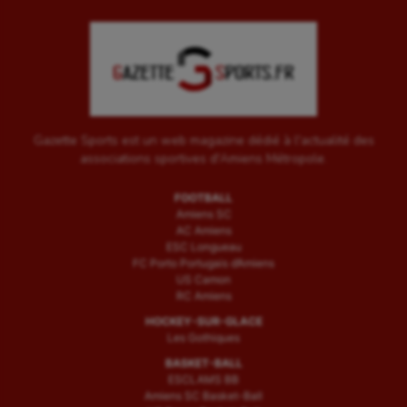
Gazette Sports est un web magazine dédié à l'actualité des
associations sportives d'Amiens Métropole.
FOOTBALL
Amiens SC
AC Amiens
ESC Longueau
FC Porto Portugais d’Amiens
US Camon
RC Amiens
HOCKEY-SUR-GLACE
Les Gothiques
BASKET-BALL
ESCLAMS BB
Amiens SC Basket-Ball