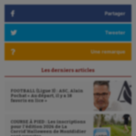
Triathlon
Partager
Ultimate frisbee
Tweeter
UNSS
Voile
Une remarque
Wakeboard
Les derniers articles
Water-polo
FOOTBALL (Ligue 3) : ASC, Alain
Pochat « Au départ, il y a 18
favoris en lice »
COURSE À PIED : Les inscriptions
pour l’édition 2026 de La
Corrid’Halloween de Montdidier