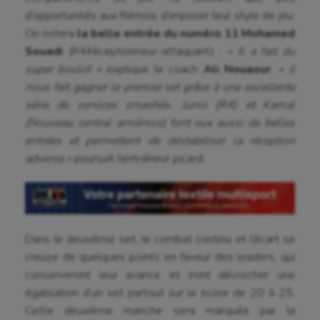
d’opportunités aux Rémois d’imposer leur style de jeu.
On notera
la belle entrée du numéro 11 Mohamed
Souadi
(R4/réceptionneur-attaquant) :
« Il a fait du
super boulot »
explique le coach
Ali Nouaour
,
« il
Aéronautique
nous fait gagner le premier set grâce à une excellente
série de services smashés. Junio (R4) et Kamal
Athlétisme
(Nouveau central amiénois) font eux aussi de belles
entrées et permettent de déstabiliser la réception
Auto
adverse »
poursuit l’entraîneur picard.
Aviron
Balle à la main
Ballon au poing
Dans le deuxième set, le combat continu et l’écart se
Baseball
creuse de quelques points en faveur des leaders, qui
conserveront leur avance et iront décrocher une
Billard
égalisation d’un set partout sur le score de 20 à 25.
Cette deuxième manche sera marquée par la
Boules lyonnaises