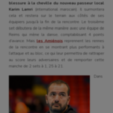
blessure à la cheville du nouveau passeur local
Canoë-kayak
Karim Lamri
(international marocain). Il surmontera
cela et restera sur le terrain aux côtés de ses
Cerf Volant
équipiers jusqu’à la fin de la rencontre. Le troisième
Cheerleading
set débutera de la même manière avec une équipe de
Reims qui mène la danse, comptabilisant 4 points
Course à pied
d’avance. Mais
les Amiénois
reprennent les rennes
de la rencontre en se montrant plus performants à
Crossfit
l’attaque et au bloc, ce qui leur permettra de rattraper
Cyclisme
au score leurs adversaires et de remporter cette
manche de 2 sets à 1, 25 à 21.
Danse
Dans
Equitation
Escalade
Escrime
Fitness