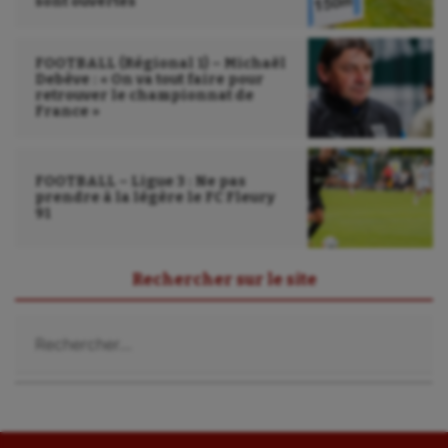
sont ouvertes
FOOTBALL (Régional 1) – Michaël
Debève : « On va tout faire pour
retrouver le championnat de
France »
FOOTBALL – Ligue 3 : Ne pas
prendre à la légère le FC Fleury
91
Rechercher sur le site
Rechercher :