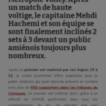
un match de haute
voltige, le capitaine Mehdi
Hachemi et son équipe se
sont finalement inclinés 2
sets à 3 devant un public
amiénois toujours plus
nombreux.
Après un
premier set maitrisé par les Aigles 25 à
22
, la soirée promettait d’être palpitante pour le
public amiénois qui avait répondu présent en nombre
avec plus de
550 supporters dans les tribunes du
Coliseum.
Un premier set maîtrisé donc, grâce à un
effectif de l’AMVB performant dans tous les
compartiments du jeu, ne laissant que peu