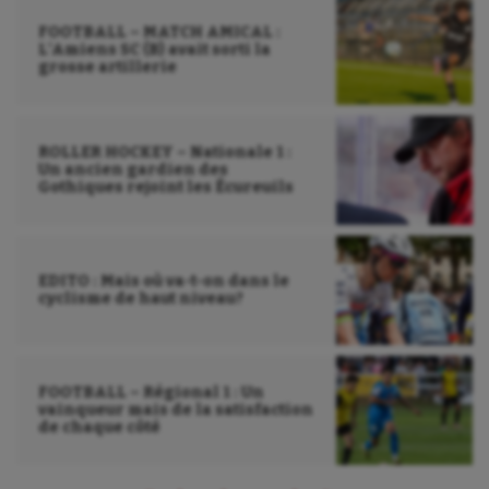
FOOTBALL – MATCH AMICAL :
L’Amiens SC (B) avait sorti la
grosse artillerie
ROLLER HOCKEY – Nationale 1 :
Un ancien gardien des
Gothiques rejoint les Écureuils
EDITO : Mais où va-t-on dans le
cyclisme de haut niveau?
FOOTBALL – Régional 1 : Un
vainqueur mais de la satisfaction
de chaque côté