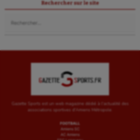
Rechercher sur le site
Rechercher :
Gazette Sports est un web magazine dédié à l'actualité des
associations sportives d'Amiens Métropole.
FOOTBALL
Amiens SC
AC Amiens