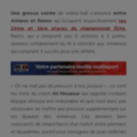
Une grosse soirée
de volley-ball s’annonce
entre
Amiens et Reims
qui occupent respectivement
les
2ème et 1ère places du championnat Élite
.
Reims, qui a remporté ses 5 victoires à 3 points,
donnera certainement du fil à retordre aux Amiénois
qui comptent 4 succès pour une défaite.
« On ne met pas de pression à nos joueurs » :
ce sont
les mots du coach
Ali Nouaour
qui rappelle combien
l’équipe rémoise est redoutable et qu’il n’est donc pas
nécessaire de mettre une pression supplémentaire sur
les épaules des Amiénois. Ces derniers, bien
conscients de l’importance d’un match entre premiers
et deuxièmes, auront pour consignes de jouer relâchés