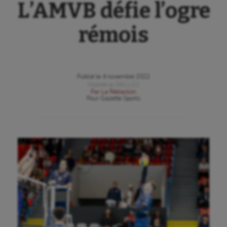
L’AMVB défie l’ogre
rémois
Publié le
4 novembre 2022
Modifié le
04/11/22
Par
La Rédaction
Pour
Gazette Sports