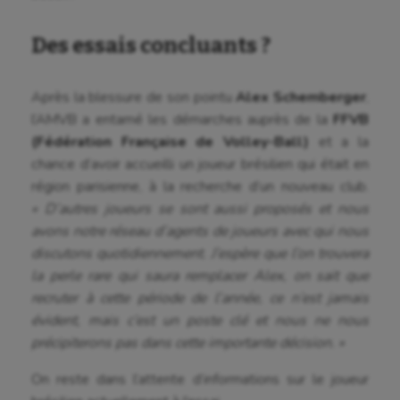
Jeux Olympiques et Paralympiques
Des essais concluants ?
Kayak-polo
Korfbal
Après la blessure de son pointu
Alex Schemberger
,
l’AMVB a entamé les démarches auprès de la
FFVB
Longue paume
(Fédération Française de Volley-Ball)
et a la
chance d’avoir accueilli un joueur brésilien qui était en
Moto
région parisienne, à la recherche d’un nouveau club.
Natation
« D’autres joueurs se sont aussi proposés et nous
avons notre réseau d’agents de joueurs avec qui nous
Natation artistique
discutons quotidiennement. J’espère que l’on trouvera
Omnisports
la perle rare qui saura remplacer Alex, on sait que
recruter à cette période de l’année, ce n’est jamais
Outdoor
évident, mais c’est un poste clé et nous ne nous
précipiterons pas dans cette importante décision. »
Paddle
Parkour
On reste dans l’attente d’informations sur le joueur