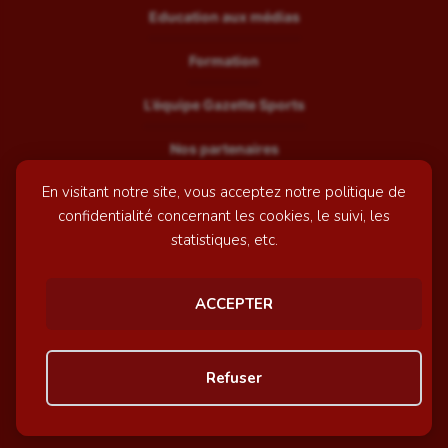
Education aux médias
Formation
L’équipe Gazette Sports
Nos partenaires
En visitant notre site, vous acceptez notre politique de
Recrutement
confidentialité concernant les cookies, le suivi, les
Mentions légales
statistiques, etc.
Contactez-nous
ACCEPTER
© GazetteSports - 2026 | Site internet réalisé par
l'agence
Refuser
Awelty
Personnaliser