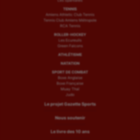
Les Spartiates
TENNIS
Amiens Athletic Club Tennis
Tennis Club Amiens Métropole
RCA Tennis
ROLLER-HOCKEY
Les Ecureuils
Green Falcons
ATHLÉTISME
NATATION
SPORT DE COMBAT
Boxe Anglaise
Boxe Française
Muay Thaï
Judo
Le projet Gazette Sports
Nous soutenir
Le livre des 10 ans