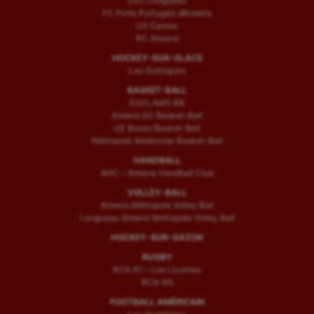
ESC Longueau
FC Porto Portugais d’Amiens
US Camon
RC Amiens
HOCKEY-SUR-GLACE
Les Gothiques
BASKET-BALL
ESCLAMS BB
Amiens SC Basket-Ball
US Boves Basket-Ball
Métropole Amiénoise Basket-Ball
HANDBALL
AHC – Amiens Handball Club
VOLLEY-BALL
Amiens Métropole Volley Ball
Longueau Amiens Metropole Volley Ball
HOCKEY-SUR-GAZON
RUGBY
RCA (F) – Les Licornes
RCA (H)
FOOTBALL AMÉRICAIN